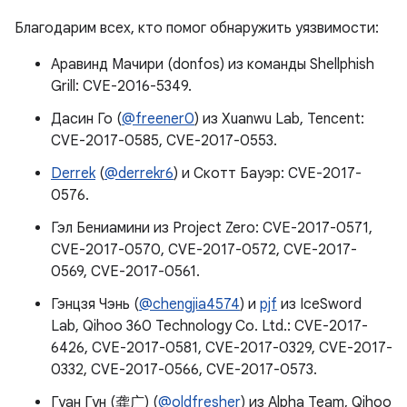
Благодарим всех, кто помог обнаружить уязвимости:
Аравинд Мачири (donfos) из команды Shellphish
Grill: CVE-2016-5349.
Дасин Го (
@freener0
) из Xuanwu Lab, Tencent:
CVE-2017-0585, CVE-2017-0553.
Derrek
(
@derrekr6
) и Скотт Бауэр: CVE-2017-
0576.
Гэл Бениамини из Project Zero: CVE-2017-0571,
CVE-2017-0570, CVE-2017-0572, CVE-2017-
0569, CVE-2017-0561.
Гэнцзя Чэнь (
@chengjia4574
) и
pjf
из IceSword
Lab, Qihoo 360 Technology Co. Ltd.: CVE-2017-
6426, CVE-2017-0581, CVE-2017-0329, CVE-2017-
0332, CVE-2017-0566, CVE-2017-0573.
Гуан Гун (龚广) (
@oldfresher
) из Alpha Team, Qihoo