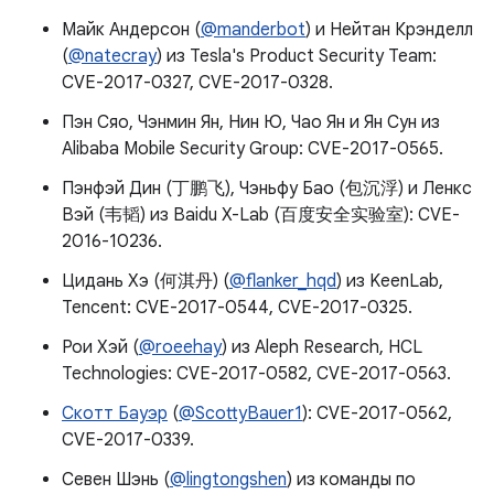
Майк Андерсон (
@manderbot
) и Нейтан Крэнделл
(
@natecray
) из Tesla's Product Security Team:
CVE-2017-0327, CVE-2017-0328.
Пэн Сяо, Чэнмин Ян, Нин Ю, Чао Ян и Ян Сун из
Alibaba Mobile Security Group: CVE-2017-0565.
Пэнфэй Дин (丁鹏飞), Чэньфу Бао (包沉浮) и Ленкс
Вэй (韦韬) из Baidu X-Lab (百度安全实验室): CVE-
2016-10236.
Цидань Хэ (何淇丹) (
@flanker_hqd
) из KeenLab,
Tencent: CVE-2017-0544, CVE-2017-0325.
Рои Хэй (
@roeehay
) из Aleph Research, HCL
Technologies: CVE-2017-0582, CVE-2017-0563.
Скотт Бауэр
(
@ScottyBauer1
): CVE-2017-0562,
CVE-2017-0339.
Севен Шэнь (
@lingtongshen
) из команды по