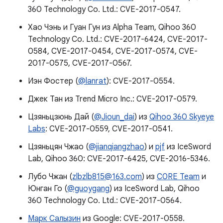
360 Technology Co. Ltd.: CVE-2017-0547.
Хао Чэнь и Гуан Гун из Alpha Team, Qihoo 360
Technology Co. Ltd.: CVE-2017-6424, CVE-2017-
0584, CVE-2017-0454, CVE-2017-0574, CVE-
2017-0575, CVE-2017-0567.
Иэн Фостер (
@lanrat
): CVE-2017-0554.
Джек Тан из Trend Micro Inc.: CVE-2017-0579.
Цзяньцзюнь Дай (
@Jioun_dai
) из
Qihoo 360 Skyeye
Labs
: CVE-2017-0559, CVE-2017-0541.
Цзяньцян Чжао (
@jianqiangzhao
) и
pjf
из IceSword
Lab, Qihoo 360: CVE-2017-6425, CVE-2016-5346.
Лубо Чжан (
zlbzlb815@163.com
) из
C0RE Team
и
Юнган Го (
@guoygang
) из IceSword Lab, Qihoo
360 Technology Co. Ltd.: CVE-2017-0564.
Марк Салызин
из Google: CVE-2017-0558.