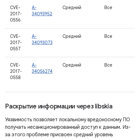
CVE-
A-
Средний
Все
2017-
34093952
0556
CVE-
A-
Средний
Все
2017-
34093073
0557
CVE-
A-
Средний
Все
2017-
34056274
0558
Раскрытие информации через libskia
Уязвимость позволяет локальному вредоносному ПО
получать несанкционированный доступ к данным. Из-
за этого проблеме присвоен средний уровень