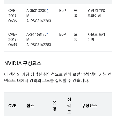
CVE-
A-35310230
*
EoP
높
명령 대기열
2017-
M-
음
드라이버
0636
ALPS03162263
CVE-
A-34468195
*
EoP
보
사운드 드라
2017-
M-
통
이버
0649
ALPS03162283
NVIDIA 구성요소
이 섹션의 가장 심각한 취약성으로 인해 로컬 악성 앱이 커널 컨
텍스트 내에서 임의의 코드를 실행할 수 있습니다.
심
유
CVE
참조
각
구성요소
형
도