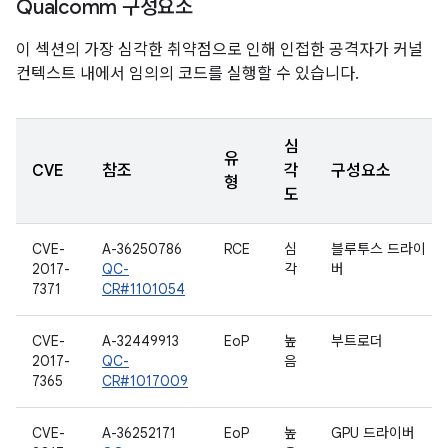
Qualcomm 구성요소
이 섹션의 가장 심각한 취약점으로 인해 인접한 공격자가 커널
컨텍스트 내에서 임의의 코드를 실행할 수 있습니다.
심
유
CVE
참조
각
구성요소
형
도
CVE-
A-36250786
RCE
심
블루투스 드라이
2017-
QC-
각
버
7371
CR#1101054
CVE-
A-32449913
EoP
높
부트로더
2017-
QC-
음
7365
CR#1017009
CVE-
A-36252171
EoP
높
GPU 드라이버