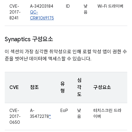
CVE-
A-34203184
ID
낮
Wi-Fi 드라이버
2017-
QC-
음
8241
CR#1069175
Synaptics 구성요소
이 섹션의 가장 심각한 취약성으로 인해 로컬 악성 앱이 권한 수
준을 벗어난 데이터에 액세스할 수 있습니다.
심
유
CVE
참조
각
구성요소
형
도
CVE-
A-
EoP
낮
터치스크린 드라
2017-
35472278
*
음
이버
0650