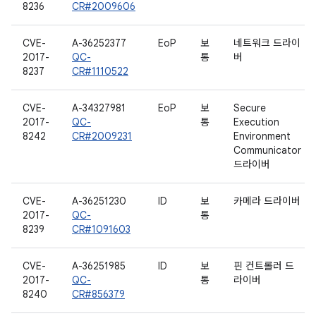
8236
CR#2009606
CVE-
A-36252377
EoP
보
네트워크 드라이
2017-
QC-
통
버
8237
CR#1110522
CVE-
A-34327981
EoP
보
Secure
2017-
QC-
통
Execution
8242
CR#2009231
Environment
Communicator
드라이버
CVE-
A-36251230
ID
보
카메라 드라이버
2017-
QC-
통
8239
CR#1091603
CVE-
A-36251985
ID
보
핀 컨트롤러 드
2017-
QC-
통
라이버
8240
CR#856379