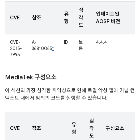
심
유
업데이트된
CVE
참조
각
형
AOSP 버전
도
CVE-
A-
ID
보
4.4.4
2015-
36810065
*
통
7995
Media
Tek 구성요소
이 섹션의 가장 심각한 취약성으로 인해 로컬 악성 앱이 커널 컨
텍스트 내에서 임의의 코드를 실행할 수 있습니다.
심
유
CVE
참조
각
구성요소
형
도