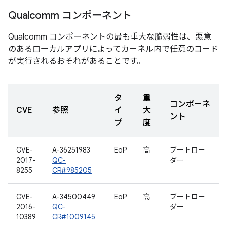
Qualcomm コンポーネント
Qualcomm コンポーネントの最も重大な脆弱性は、悪意
のあるローカルアプリによってカーネル内で任意のコード
が実行されるおそれがあることです。
タ
重
コンポーネ
CVE
参照
イ
大
ント
プ
度
CVE-
A-36251983
EoP
高
ブートロー
2017-
QC-
ダー
8255
CR#985205
CVE-
A-34500449
EoP
高
ブートロー
2016-
QC-
ダー
10389
CR#1009145