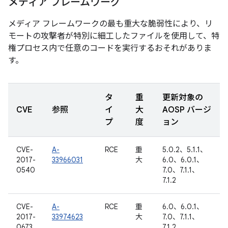
メディア フレームワーク
メディア フレームワークの最も重大な脆弱性により、リ
モートの攻撃者が特別に細工したファイルを使用して、特
権プロセス内で任意のコードを実行するおそれがありま
す。
タ
重
更新対象の
CVE
参照
イ
大
AOSP バージ
プ
度
ョン
CVE-
A-
RCE
重
5.0.2、5.1.1、
2017-
33966031
大
6.0、6.0.1、
0540
7.0、7.1.1、
7.1.2
CVE-
A-
RCE
重
6.0、6.0.1、
2017-
33974623
大
7.0、7.1.1、
0673
7.1.2