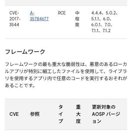
CVE-
A-
RCE
中
4.4.4、5.0.2、
2017-
35784677
程
5.1.1、6.0、
3544
度
6.0.1、7.0、
7.1.1、7.1.2
フレームワーク
フレームワークの最も重大な脆弱性は、悪意のあるローカ
ルアプリが特別に細工したファイルを使用して、ライブラ
リを使用するアプリ内で任意のコードを実行するおそれが
あることです。
タ
重
更新対象の
CVE
参照
イ
大
AOSP バージ
プ
度
ョン