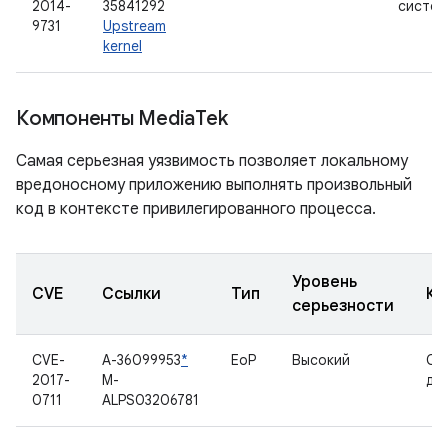
2014-
35841292
систем
9731
Upstream
kernel
Компоненты Media
Tek
Самая серьезная уязвимость позволяет локальному
вредоносному приложению выполнять произвольный
код в контексте привилегированного процесса.
Уровень
CVE
Ссылки
Тип
Ко
серьезности
CVE-
A-36099953
*
EoP
Высокий
Се
2017-
M-
др
0711
ALPS03206781