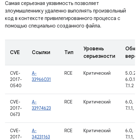
Самая серьезная уязвимость позволяет
злоумышленнику удаленно выполнять произвольный
код в контексте привилегированного процесса с
помощью специально созданного файла.
Уровень
Обно
CVE
Ссылки
Тип
серьезности
верс
CVE-
A-
RCE
Критический
5.0.2, 5
2017-
33966031
6.0.1, 7
0540
7.1.2
CVE-
A-
RCE
Критический
6.0, 6.0
2017-
33974623
7.1.1, 7.
0673
CVE-
A-
RCE
Критический
6.0, 6.0
2017-
34231163
7.1.1, 7.