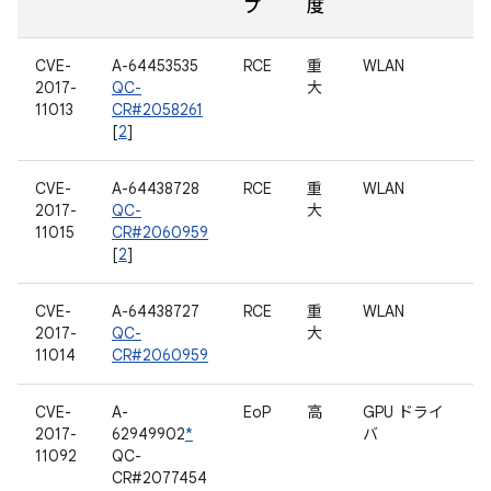
プ
度
CVE-
A-64453535
RCE
重
WLAN
2017-
QC-
大
11013
CR#2058261
[
2
]
CVE-
A-64438728
RCE
重
WLAN
2017-
QC-
大
11015
CR#2060959
[
2
]
CVE-
A-64438727
RCE
重
WLAN
2017-
QC-
大
11014
CR#2060959
CVE-
A-
EoP
高
GPU ドライ
2017-
62949902
*
バ
11092
QC-
CR#2077454