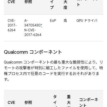
CVE
参照
イ
大
ト
プ
度
CVE-
A-
EoP
高
GPU ドライバ
2017-
34705430
*
6264
N-CVE-
2017-6264
Qualcomm コンポーネント
Qualcomm コンポーネントの最も重大な脆弱性により、リ
モートの攻撃者が特別に細工したファイルを使用して、特
権プロセス内で任意のコードを実行するおそれがありま
す。
タ
重
コンポーネ
CVE
参照
イ
大
ント