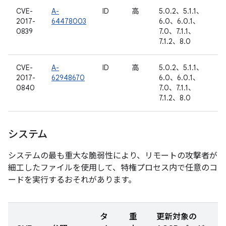
CVE-
A-
ID
高
5.0.2、5.1.1、
2017-
64478003
6.0、6.0.1、
0839
7.0、7.1.1、
7.1.2、8.0
CVE-
A-
ID
高
5.0.2、5.1.1、
2017-
62948670
6.0、6.0.1、
0840
7.0、7.1.1、
7.1.2、8.0
システム
システムの最も重大な脆弱性により、リモートの攻撃者が
細工したファイルを使用して、特権プロセス内で任意のコ
ードを実行するおそれがあります。
タ
重
更新対象の