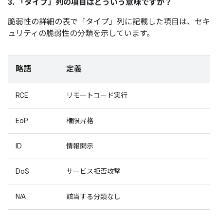
3. 「タイプ」
列の項目はどういう意味ですか？
脆弱性の詳細の表で「タイプ」
列に記載した項目は、セキ
ュリティの脆弱性の分類を示しています。
略語
定義
RCE
リモートコード実行
EoP
権限昇格
ID
情報開示
DoS
サービス拒否攻撃
N/A
該当する分類なし