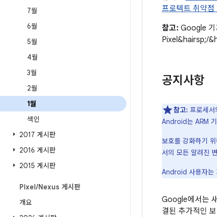
프로텍트 취약점
7월
6월
참고:
Google 
Pixel&hairsp
5월
4월
3월
공지사항
2월
1월
참고:
프로세서의 
색인
Android는 AR
2017 게시판
보호를 강화하기 위해
2016 게시판
서의 모든 알려진 변형의
2015 게시판
Android 사용
Pixel
/
Nexus 게시판
Google에서는
개요
결된 추가적인 보