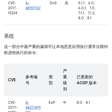
CVE-
A-
DoS
高
5.1.1、6.0、
2017-
68159767
6.0.1、7.0、
13234
7.1.1、7.1.2、
8.0、8.1
系统
这一部分中最严重的漏洞可让本地恶意应用执行通常仅限特
权进程执行的命令。
严
参考编
类
重
已更新的
CVE
号
型
级
AOSP 版本
别
CVE-
A-
EoP
中
8.0、8.1
2017-
68217699