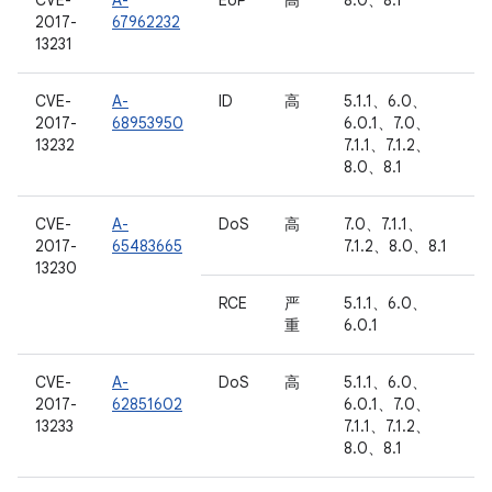
CVE-
A-
EoP
高
8.0、8.1
2017-
67962232
13231
CVE-
A-
ID
高
5.1.1、6.0、
2017-
68953950
6.0.1、7.0、
13232
7.1.1、7.1.2、
8.0、8.1
CVE-
A-
DoS
高
7.0、7.1.1、
2017-
65483665
7.1.2、8.0、8.1
13230
RCE
严
5.1.1、6.0、
重
6.0.1
CVE-
A-
DoS
高
5.1.1、6.0、
2017-
62851602
6.0.1、7.0、
13233
7.1.1、7.1.2、
8.0、8.1