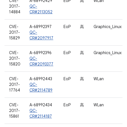
CVE-
A-68992429
EoP
高
WLan
2017-
QC-
14884
CR#2113052
CVE-
A-68992397
EoP
高
Graphics_Linux
2017-
QC-
15829
CR#2097917
CVE-
A-68992396
EoP
高
Graphics_Linux
2017-
QC-
15820
CR#2093377
CVE-
A-68992443
EoP
高
WLan
2017-
QC-
17764
CR#2114789
CVE-
A-68992434
EoP
高
WLan
2017-
QC-
15861
CR#2114187