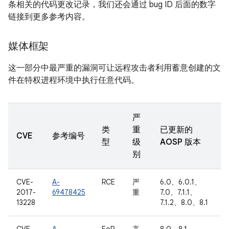
条相关的代码更改记录，我们还会通过 bug ID 后面的数字
链接到更多参考内容。
媒体框架
这一部分中最严重的漏洞可让远程攻击者利用蓄意创建的文
件在特权进程环境中执行任意代码。
严
类
重
已更新的
CVE
参考编号
型
级
AOSP 版本
别
CVE-
A-
RCE
严
6.0、6.0.1、
2017-
69478425
重
7.0、7.1.1、
13228
7.1.2、8.0、8.1