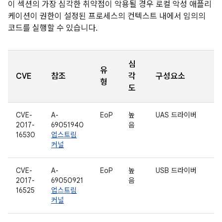
이 섹션의 가장 심각한 취약점이 악용될 경우 로컬 악성 애플리
케이션이 권한이 설정된 프로세스의 컨텍스트 내에서 임의의
코드를 실행할 수 있습니다.
심
유
CVE
참조
각
구성요소
형
도
CVE-
A-
EoP
높
UAS 드라이버
2017-
69051940
음
16530
업스트림
커널
CVE-
A-
EoP
높
USB 드라이버
2017-
69050921
음
16525
업스트림
커널