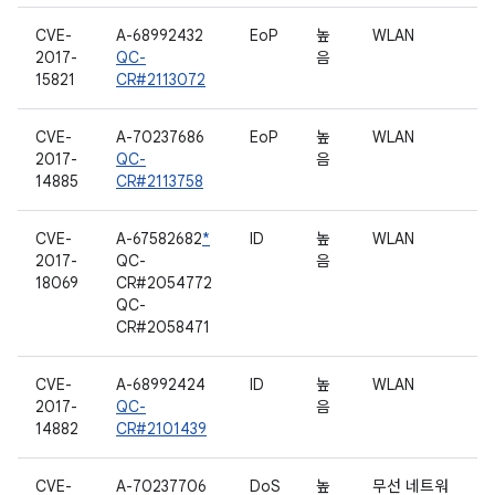
CVE-
A-68992432
EoP
높
WLAN
2017-
QC-
음
15821
CR#2113072
CVE-
A-70237686
EoP
높
WLAN
2017-
QC-
음
14885
CR#2113758
CVE-
A-67582682
*
ID
높
WLAN
2017-
QC-
음
18069
CR#2054772
QC-
CR#2058471
CVE-
A-68992424
ID
높
WLAN
2017-
QC-
음
14882
CR#2101439
CVE-
A-70237706
DoS
높
무선 네트워