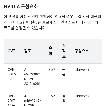
NVIDIA 구성요소
이 섹션의 가장 심각한 취약점이 악용될 경우 로컬 악성 애플리
케이션이 권한이 설정된 프로세스의 컨텍스트 내에서 임의의
코드를 실행할 수 있습니다.
심
유
CVE
참조
각
구성요소
형
도
CVE-
A-
EoP
높
Libnvomx
2017-
66969318
*
음
6281
N-CVE-
2017-6281
CVE-
A-
EoP
높
Libnvomx
2017-
64893247
*
음
6286
N-CVE-