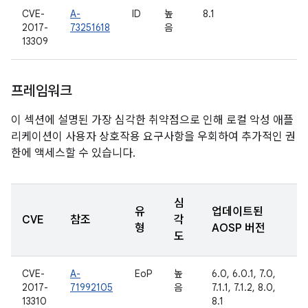
CVE-
A-
ID
높
8.1
2017-
73251618
음
13309
프레임워크
이 섹션에 설명된 가장 심각한 취약점으로 인해 로컬 악성 애플
리케이션이 사용자 상호작용 요구사항을 우회하여 추가적인 권
한에 액세스할 수 있습니다.
심
유
업데이트된
CVE
참조
각
형
AOSP 버전
도
CVE-
A-
EoP
높
6.0, 6.0.1, 7.0,
2017-
71992105
음
7.1.1, 7.1.2, 8.0,
13310
8.1