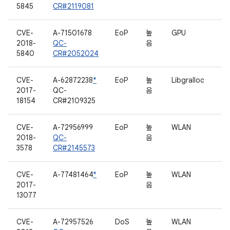
5845
CR#2119081
CVE-
A-71501678
EoP
높
GPU
2018-
QC-
음
5840
CR#2052024
CVE-
A-62872238
*
EoP
높
Libgralloc
2017-
QC-
음
18154
CR#2109325
CVE-
A-72956999
EoP
높
WLAN
2018-
QC-
음
3578
CR#2145573
CVE-
A-77481464
*
EoP
높
WLAN
2017-
음
13077
CVE-
A-72957526
DoS
높
WLAN