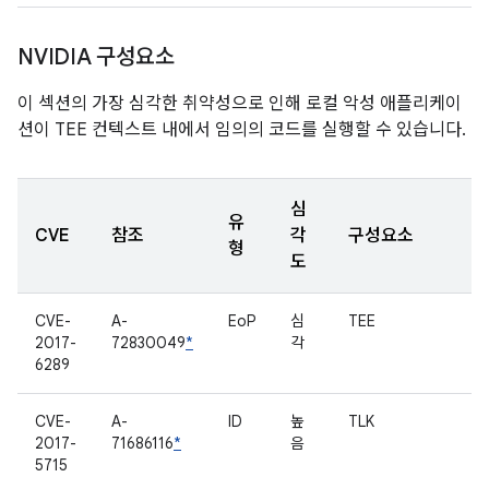
NVIDIA 구성요소
이 섹션의 가장 심각한 취약성으로 인해 로컬 악성 애플리케이
션이 TEE 컨텍스트 내에서 임의의 코드를 실행할 수 있습니다.
심
유
CVE
참조
각
구성요소
형
도
CVE-
A-
EoP
심
TEE
2017-
72830049
*
각
6289
CVE-
A-
ID
높
TLK
2017-
71686116
*
음
5715