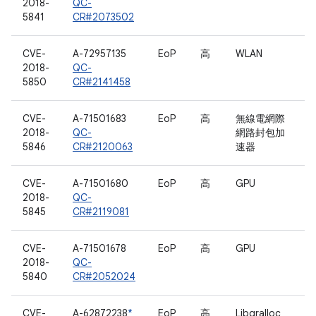
2018-
QC-
5841
CR#2073502
CVE-
A-72957135
EoP
高
WLAN
2018-
QC-
5850
CR#2141458
CVE-
A-71501683
EoP
高
無線電網際
2018-
QC-
網路封包加
5846
CR#2120063
速器
CVE-
A-71501680
EoP
高
GPU
2018-
QC-
5845
CR#2119081
CVE-
A-71501678
EoP
高
GPU
2018-
QC-
5840
CR#2052024
CVE-
A-62872238
*
EoP
高
Libgralloc