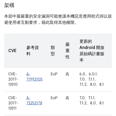
架構
本節中最嚴重的安全漏洞可能會讓本機惡意應用程式得以規
避使用者互動要求，藉此取得其他權限。
更新的
嚴
參考資
類
Android 開放
CVE
重
料
型
原始碼計畫版
性
本
CVE-
A-
EoP
高
6.0、6.0.1、
2017-
71992105
7.0、7.1.1、
13310
7.1.2、8.0、8.1
CVE-
A-
EoP
高
7.0、7.1.1、
2017-
73252178
7.1.2、8.0、8.1
13311