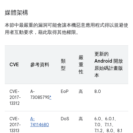
媒體架構
本節中最嚴重的漏洞可能會讓本機惡意應用程式得以規避使
用者互動要求，藉此取得其他權限。
更新的
嚴
類
Android 開放
CVE
參考資料
重
型
原始碼計畫版
性
本
CVE-
A-
EoP
高
8.0
2017-
73085795
*
13312
CVE-
A-
DoS
高
6.0、6.0.1、
2017-
74114680
7.0、7.1.1、
13313
7.1.2、8.0、8.1