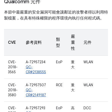
Qualcomm 元件
本節中最嚴重的安全漏洞可能會讓鄰近的攻擊者得以利用特
製檔案，在具有特殊權限的程序環境內執行任何程式碼。
嚴
類
CVE
參考資料
重
元件
型
性
CVE-
A-72957234
EoP
重
WLAN
2018-
QC-
大
3565
CR#2138555
CVE-
A-72957507
RCE
重
WLAN
2018-
QC-
大
3580
CR#2149187
CVE-
A-72957293
EoP
高
DCC