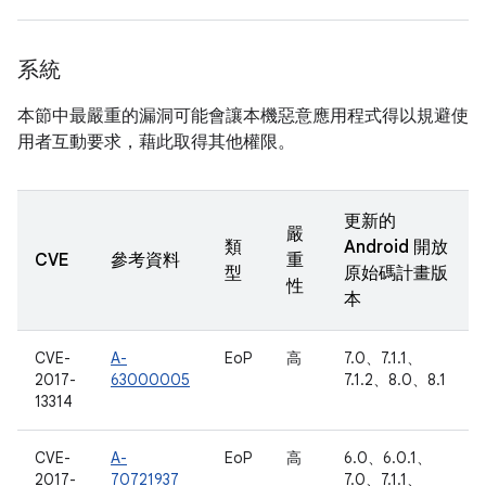
系統
本節中最嚴重的漏洞可能會讓本機惡意應用程式得以規避使
用者互動要求，藉此取得其他權限。
更新的
嚴
類
Android 開放
CVE
參考資料
重
型
原始碼計畫版
性
本
CVE-
A-
EoP
高
7.0、7.1.1、
2017-
63000005
7.1.2、8.0、8.1
13314
CVE-
A-
EoP
高
6.0、6.0.1、
2017-
70721937
7.0、7.1.1、