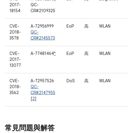
2017-
QC-
18154
CR#2109325
CVE-
A-72956999
EoP
高
WLAN
2018-
QC-
3578
CR#2145573
CVE-
A-77481464
*
EoP
高
WLAN
2017-
13077
CVE-
A-72957526
DoS
高
WLAN
2018-
QC-
3562
CR#2147955
[
2
]
常見問題與解答