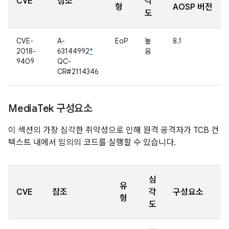
CVE
참조
각
형
AOSP 버전
도
CVE-
A-
EoP
높
8.1
2018-
63144992
*
음
9409
QC-
CR#2114346
Media
Tek 구성요소
이 섹션의 가장 심각한 취약성으로 인해 원격 공격자가 TCB 컨
텍스트 내에서 임의의 코드를 실행할 수 있습니다.
심
유
CVE
참조
각
구성요소
형
도