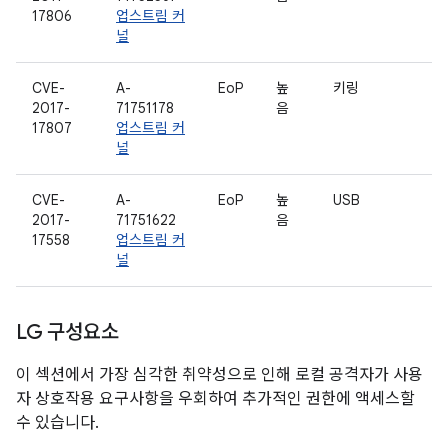
17806
업스트림 커
널
CVE-
A-
EoP
높
키링
2017-
71751178
음
17807
업스트림 커
널
CVE-
A-
EoP
높
USB
2017-
71751622
음
17558
업스트림 커
널
LG 구성요소
이 섹션에서 가장 심각한 취약성으로 인해 로컬 공격자가 사용
자 상호작용 요구사항을 우회하여 추가적인 권한에 액세스할
수 있습니다.