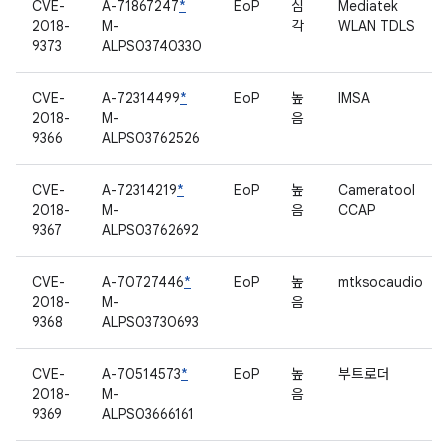
CVE-
A-71867247
*
EoP
심
Mediatek
2018-
M-
각
WLAN TDLS
9373
ALPS03740330
CVE-
A-72314499
*
EoP
높
IMSA
2018-
M-
음
9366
ALPS03762526
CVE-
A-72314219
*
EoP
높
Cameratool
2018-
M-
음
CCAP
9367
ALPS03762692
CVE-
A-70727446
*
EoP
높
mtksocaudio
2018-
M-
음
9368
ALPS03730693
CVE-
A-70514573
*
EoP
높
부트로더
2018-
M-
음
9369
ALPS03666161