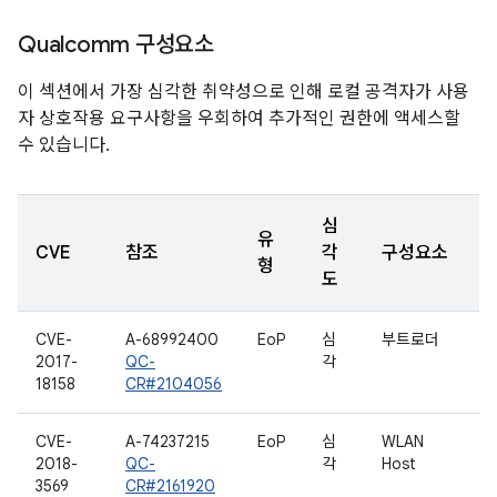
Qualcomm 구성요소
이 섹션에서 가장 심각한 취약성으로 인해 로컬 공격자가 사용
자 상호작용 요구사항을 우회하여 추가적인 권한에 액세스할
수 있습니다.
심
유
CVE
참조
각
구성요소
형
도
CVE-
A-68992400
EoP
심
부트로더
2017-
QC-
각
18158
CR#2104056
CVE-
A-74237215
EoP
심
WLAN
2018-
QC-
각
Host
3569
CR#2161920