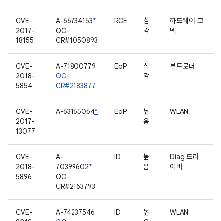
CVE-
A-66734153
*
RCE
심
하드웨어 코
2017-
QC-
각
덱
18155
CR#1050893
CVE-
A-71800779
EoP
심
부트로더
2018-
QC-
각
5854
CR#2183877
CVE-
A-63165064
*
EoP
높
WLAN
2017-
음
13077
CVE-
A-
ID
높
Diag 드라
2018-
70399602
*
음
이버
5896
QC-
CR#2163793
CVE-
A-74237546
ID
높
WLAN