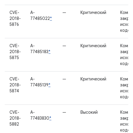
CVE-
A-
—
Критический
Компо
2018-
77485022
*
закры
5876
исход
кодом
CVE-
A-
—
Критический
Компо
2018-
77485183
*
закры
5875
исход
кодом
CVE-
A-
—
Критический
Компо
2018-
77485139
*
закры
5874
исход
кодом
CVE-
A-
—
Высокий
Компо
2018-
77483830
*
закры
5882
исход
кодом