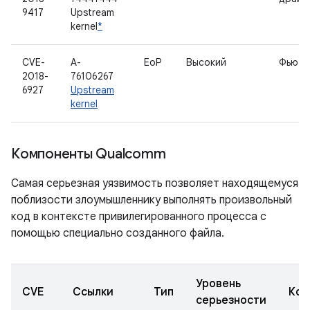
9417
Upstream
kernel
*
CVE-
A-
EoP
Высокий
Фьюте
2018-
76106267
6927
Upstream
kernel
Компоненты Qualcomm
Самая серьезная уязвимость позволяет находящемуся
поблизости злоумышленнику выполнять произвольный
код в контексте привилегированного процесса с
помощью специально созданного файла.
Уровень
CVE
Ссылки
Тип
Ком
серьезности