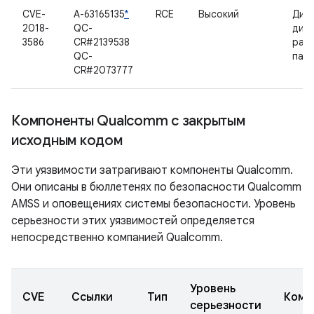
CVE-
A-63165135
*
RCE
Высокий
Дис
2018-
QC-
дин
3586
CR#2139538
рас
QC-
пам
CR#2073777
Компоненты Qualcomm с закрытым
исходным кодом
Эти уязвимости затрагивают компоненты Qualcomm.
Они описаны в бюллетенях по безопасности Qualcomm
AMSS и оповещениях системы безопасности. Уровень
серьезности этих уязвимостей определяется
непосредственно компанией Qualcomm.
Уровень
CVE
Ссылки
Тип
Комп
серьезности