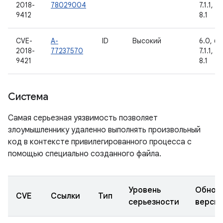
2018-
78029004
7.1.1, 7.
9412
8.1
CVE-
A-
ID
Высокий
6.0, 6.0
2018-
77237570
7.1.1, 7.
9421
8.1
Система
Самая серьезная уязвимость позволяет
злоумышленнику удаленно выполнять произвольный
код в контексте привилегированного процесса с
помощью специально созданного файла.
Уровень
Обнов
CVE
Ссылки
Тип
серьезности
верси