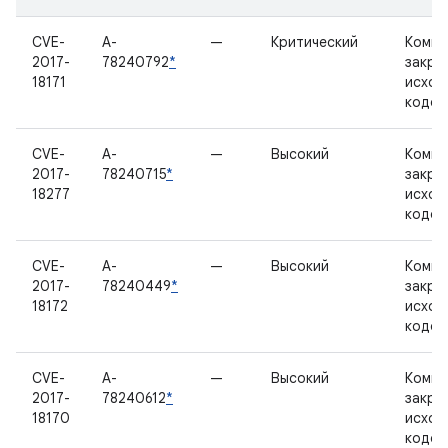
CVE-
A-
—
Критический
Компо
2017-
78240792
*
закры
18171
исход
кодом
CVE-
A-
—
Высокий
Компо
2017-
78240715
*
закры
18277
исход
кодом
CVE-
A-
—
Высокий
Компо
2017-
78240449
*
закры
18172
исход
кодом
CVE-
A-
—
Высокий
Компо
2017-
78240612
*
закры
18170
исход
кодом