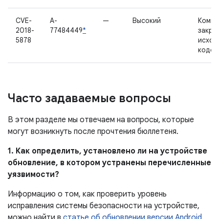
CVE-
A-
—
Высокий
Компо
2018-
77484449
*
закры
5878
исход
кодом
Часто задаваемые вопросы
В этом разделе мы отвечаем на вопросы, которые
могут возникнуть после прочтения бюллетеня.
1. Как определить, установлено ли на устройстве
обновление, в котором устранены перечисленные
уязвимости?
Информацию о том, как проверить уровень
исправления системы безопасности на устройстве,
можно найти в
статье об обновлении версии Android
.