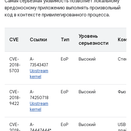
Самая серьезная уязвимость позволяет локальному
вредоносному приложению выполнять произвольный
код в контексте привилегированного процесса.
Уровень
CVE
Ссылки
Тип
Комп
серьезности
CVE-
A-
EoP
Высокий
Стек I
2018-
73543437
5703
Upstream
kernel
CVE-
A-
EoP
Высокий
Фьюте
2018-
74250718
9422
Upstream
kernel
CVE-
A-
EoP
Высокий
USB-
2018-
74447444*
драйв