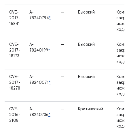
CVE-
A-
—
Высокий
Компо
2017-
78240794
*
закры
15841
исход
кодом
CVE-
A-
—
Высокий
Компо
2017-
78240199
*
закры
18173
исход
кодом
CVE-
A-
—
Высокий
Компо
2017-
78240071
*
закры
18278
исход
кодом
CVE-
A-
—
Критический
Компо
2016-
78240736
*
закры
2108
исход
кодом