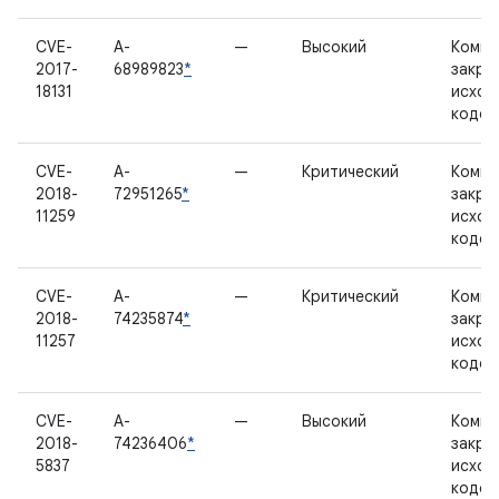
CVE-
A-
—
Высокий
Компо
2017-
68989823
*
закры
18131
исход
кодом
CVE-
A-
—
Критический
Компо
2018-
72951265
*
закры
11259
исход
кодом
CVE-
A-
—
Критический
Компо
2018-
74235874
*
закры
11257
исход
кодом
CVE-
A-
—
Высокий
Компо
2018-
74236406
*
закры
5837
исход
кодом