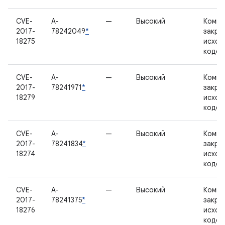
CVE-
A-
—
Высокий
Компо
2017-
78242049
*
закры
18275
исход
кодом
CVE-
A-
—
Высокий
Компо
2017-
78241971
*
закры
18279
исход
кодом
CVE-
A-
—
Высокий
Компо
2017-
78241834
*
закры
18274
исход
кодом
CVE-
A-
—
Высокий
Компо
2017-
78241375
*
закры
18276
исход
кодом