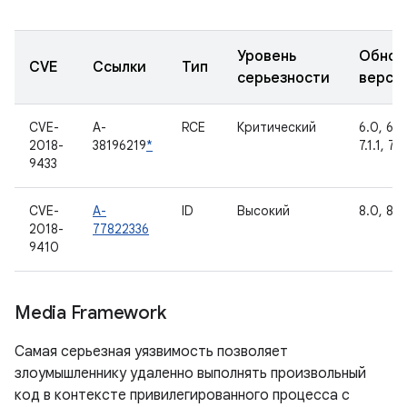
Уровень
Обнов
CVE
Ссылки
Тип
серьезности
верси
CVE-
A-
RCE
Критический
6.0, 6.0.
2018-
38196219
*
7.1.1, 7.1
9433
CVE-
A-
ID
Высокий
8.0, 8.1
2018-
77822336
9410
Media Framework
Самая серьезная уязвимость позволяет
злоумышленнику удаленно выполнять произвольный
код в контексте привилегированного процесса с