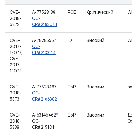
CVE-
A-77528138
RCE
Критический
WLA
2018-
QC-
5872
CR#2183014
CVE-
A-78285557
ID
Высокий
WLA
2017-
QC-
13077,
CR#2133114
CVE-
2017-
13078
CVE-
A-77528487
EoP
Высокий
nsfs
2018-
QC-
5873
CR#2166382
CVE-
A-63146462
*
EoP
Высокий
Дра
2018-
QC-
Ope
5838
CR#2151011