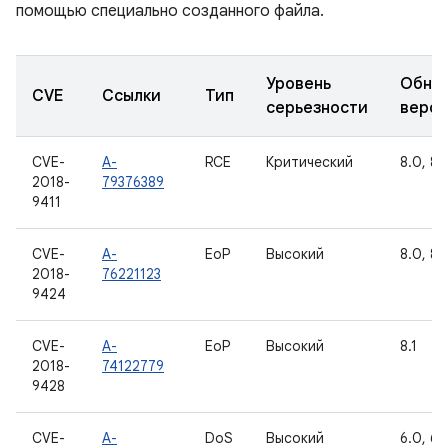
помощью специально созданного файла.
Уровень
Обно
CVE
Ссылки
Тип
серьезности
верс
CVE-
A-
RCE
Критический
8.0, 8.1
2018-
79376389
9411
CVE-
A-
EoP
Высокий
8.0, 8.1
2018-
76221123
9424
CVE-
A-
EoP
Высокий
8.1
2018-
74122779
9428
CVE-
A-
DoS
Высокий
6.0, 6.0