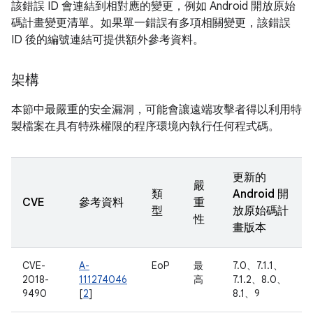
該錯誤 ID 會連結到相對應的變更，例如 Android 開放原始
碼計畫變更清單。如果單一錯誤有多項相關變更，該錯誤
ID 後的編號連結可提供額外參考資料。
架構
本節中最嚴重的安全漏洞，可能會讓遠端攻擊者得以利用特
製檔案在具有特殊權限的程序環境內執行任何程式碼。
更新的
嚴
類
Android 開
CVE
參考資料
重
型
放原始碼計
性
畫版本
CVE-
A-
EoP
最
7.0、7.1.1、
2018-
111274046
高
7.1.2、8.0、
9490
[
2
]
8.1、9