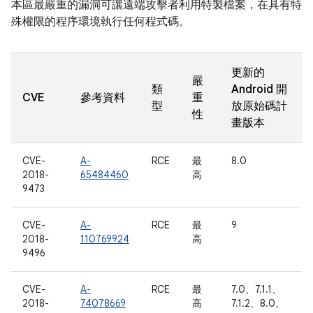
本區最嚴重的漏洞可讓遠端攻擊者利用特製檔案，在具有特
殊權限的程序環境執行任何程式碼。
更新的
嚴
類
Android 開
CVE
參考資料
重
型
放原始碼計
性
畫版本
CVE-
A-
RCE
最
8.0
2018-
65484460
高
9473
CVE-
A-
RCE
最
9
2018-
110769924
高
9496
CVE-
A-
RCE
最
7.0、7.1.1、
2018-
74078669
高
7.1.2、8.0、