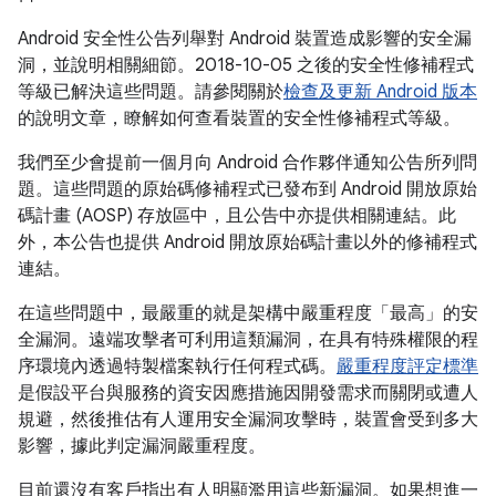
Android 安全性公告列舉對 Android 裝置造成影響的安全漏
洞，並說明相關細節。2018-10-05 之後的安全性修補程式
等級已解決這些問題。請參閱關於
檢查及更新 Android 版本
的說明文章，瞭解如何查看裝置的安全性修補程式等級。
我們至少會提前一個月向 Android 合作夥伴通知公告所列問
題。這些問題的原始碼修補程式已發布到 Android 開放原始
碼計畫 (AOSP) 存放區中，且公告中亦提供相關連結。此
外，本公告也提供 Android 開放原始碼計畫以外的修補程式
連結。
在這些問題中，最嚴重的就是架構中嚴重程度「最高」的安
全漏洞。遠端攻擊者可利用這類漏洞，在具有特殊權限的程
序環境內透過特製檔案執行任何程式碼。
嚴重程度評定標準
是假設平台與服務的資安因應措施因開發需求而關閉或遭人
規避，然後推估有人運用安全漏洞攻擊時，裝置會受到多大
影響，據此判定漏洞嚴重程度。
目前還沒有客戶指出有人明顯濫用這些新漏洞。如果想進一