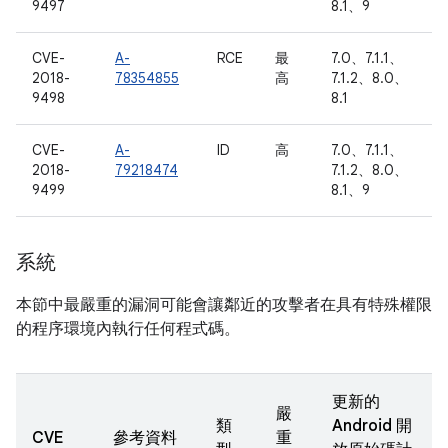
9497
8.1、9
CVE-
A-
RCE
最
7.0、7.1.1、
2018-
78354855
高
7.1.2、8.0、
9498
8.1
CVE-
A-
ID
高
7.0、7.1.1、
2018-
79218474
7.1.2、8.0、
9499
8.1、9
系統
本節中最嚴重的漏洞可能會讓鄰近的攻擊者在具有特殊權限
的程序環境內執行任何程式碼。
更新的
嚴
類
Android 開
CVE
參考資料
重