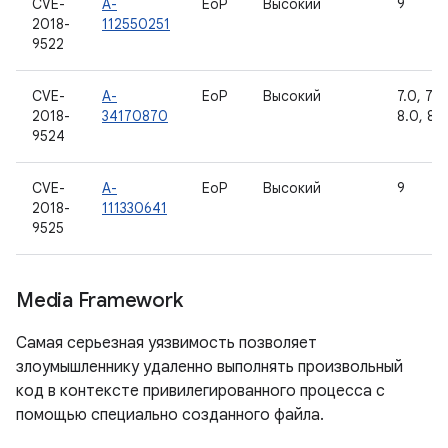
CVE-
A-
EoP
Высокий
9
2018-
112550251
9522
CVE-
A-
EoP
Высокий
7.0, 7.1.1
2018-
34170870
8.0, 8.1
9524
CVE-
A-
EoP
Высокий
9
2018-
111330641
9525
Media Framework
Самая серьезная уязвимость позволяет
злоумышленнику удаленно выполнять произвольный
код в контексте привилегированного процесса с
помощью специально созданного файла.