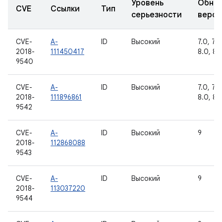
Уровень
Обно
CVE
Ссылки
Тип
серьезности
верси
CVE-
A-
ID
Высокий
7.0, 7.1.
2018-
111450417
8.0, 8.1
9540
CVE-
A-
ID
Высокий
7.0, 7.1.
2018-
111896861
8.0, 8.1
9542
CVE-
A-
ID
Высокий
9
2018-
112868088
9543
CVE-
A-
ID
Высокий
9
2018-
113037220
9544