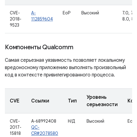
CVE-
A-
EoP
Высокий
7.0, 7.1.
2018-
112859604
8.0, 8.1
9523
Компоненты Qualcomm
Самая серьезная уязвимость позволяет локальному
вредоносному приложению выполнять произвольный
код в контексте привилегированного процесса.
Уровень
CVE
Ссылки
Тип
Ком
серьезности
CVE-
A-68992408
Н/Д
Высокий
Eco
2017-
QC-
15818
CR#2078580