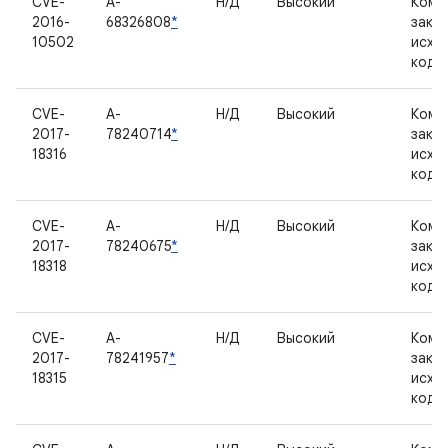
CVE-
A-
Н/Д
Высокий
Комп
2016-
68326808
*
закр
10502
исхо
кодо
CVE-
A-
Н/Д
Высокий
Комп
2017-
78240714
*
закр
18316
исхо
кодо
CVE-
A-
Н/Д
Высокий
Комп
2017-
78240675
*
закр
18318
исхо
кодо
CVE-
A-
Н/Д
Высокий
Комп
2017-
78241957
*
закр
18315
исхо
кодо