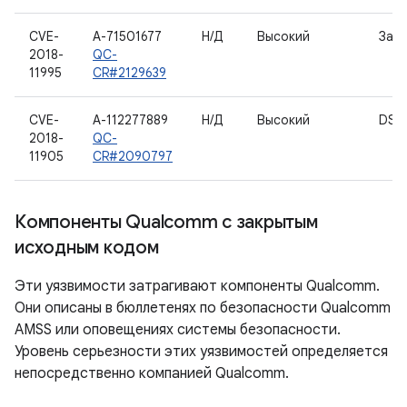
CVE-
A-71501677
Н/Д
Высокий
Загр
2018-
QC-
11995
CR#2129639
CVE-
A-112277889
Н/Д
Высокий
DSP_
2018-
QC-
11905
CR#2090797
Компоненты Qualcomm с закрытым
исходным кодом
Эти уязвимости затрагивают компоненты Qualcomm.
Они описаны в бюллетенях по безопасности Qualcomm
AMSS или оповещениях системы безопасности.
Уровень серьезности этих уязвимостей определяется
непосредственно компанией Qualcomm.