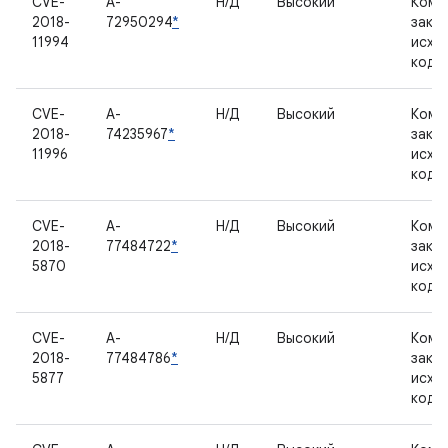
CVE-
A-
Н/Д
Высокий
Комп
2018-
72950294
*
закр
11994
исхо
кодо
CVE-
A-
Н/Д
Высокий
Комп
2018-
74235967
*
закр
11996
исхо
кодо
CVE-
A-
Н/Д
Высокий
Комп
2018-
77484722
*
закр
5870
исхо
кодо
CVE-
A-
Н/Д
Высокий
Комп
2018-
77484786
*
закр
5877
исхо
кодо