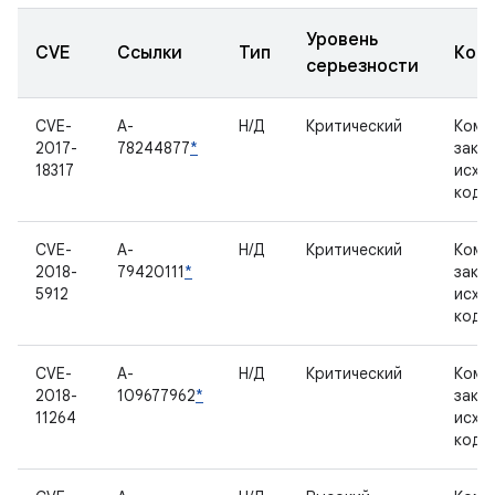
Уровень
CVE
Ссылки
Тип
Ком
серьезности
CVE-
A-
Н/Д
Критический
Комп
2017-
78244877
*
закр
18317
исхо
кодо
CVE-
A-
Н/Д
Критический
Комп
2018-
79420111
*
закр
5912
исхо
кодо
CVE-
A-
Н/Д
Критический
Комп
2018-
109677962
*
закр
11264
исхо
кодо