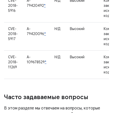
CVE-
A-
Н/Д
Высокий
Комп
2018-
79420492
*
закр
5916
исхо
кодо
CVE-
A-
Н/Д
Высокий
Комп
2018-
79420096
*
закр
5917
исхо
кодо
CVE-
A-
Н/Д
Высокий
Комп
2018-
109678529
*
закр
11269
исхо
кодо
Часто задаваемые вопросы
В этом разделе мы отвечаем на вопросы, которые