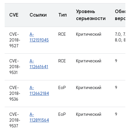
Уровень
Обнов
CVE
Ссылки
Тип
серьезности
верси
CVE-
A-
RCE
Критический
7.0, 7.1.1
2018-
112159345
8.0, 8.1
9527
CVE-
A-
RCE
Критический
9
2018-
112661641
9531
CVE-
A-
EoP
Критический
9
2018-
112662184
9536
CVE-
A-
EoP
Критический
9
2018-
112891564
9537