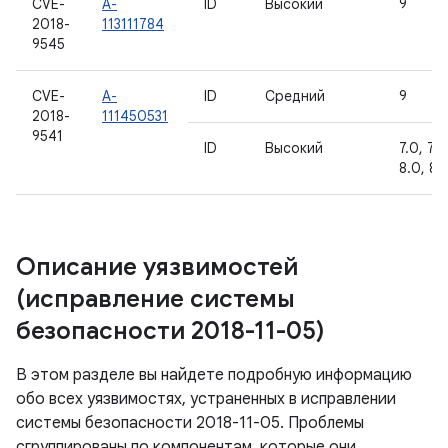
CVE-
A-
ID
Высокий
9
2018-
113111784
9545
CVE-
A-
ID
Средний
9
2018-
111450531
9541
ID
Высокий
7.0, 7.1.
8.0, 8.1
Описание уязвимостей
(исправление системы
безопасности 2018-11-05)
В этом разделе вы найдете подробную информацию
обо всех уязвимостях, устраненных в исправлении
системы безопасности 2018-11-05. Проблемы
сгруппированы по компонентам, которые они