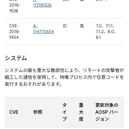
2018-
112181526
9538
CVE-
A-
ID
高
7.0、7.1.1、
2018-
114770654
7.1.2、8.0、
9554
8.1
システム
システムの最も重大な脆弱性により、リモートの攻撃者が
細工した通信を使用して、特権プロセス内で任意コードを
実行するおそれがあります。
タ
重
更新対象の
CVE
参照
イ
大
AOSP バー
プ
度
ジョン