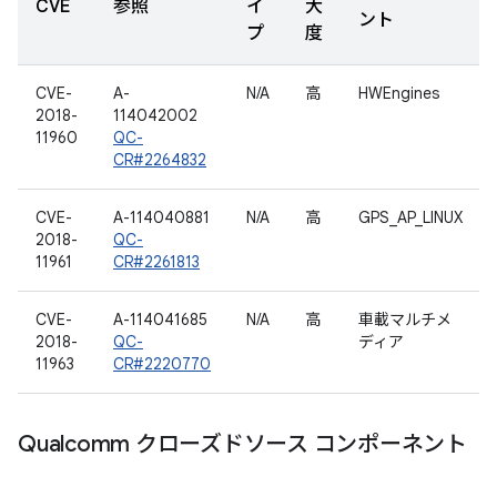
CVE
参照
イ
大
ント
プ
度
CVE-
A-
N/A
高
HWEngines
2018-
114042002
11960
QC-
CR#2264832
CVE-
A-114040881
N/A
高
GPS_AP_LINUX
2018-
QC-
11961
CR#2261813
CVE-
A-114041685
N/A
高
車載マルチメ
2018-
QC-
ディア
11963
CR#2220770
Qualcomm クローズドソース コンポーネント