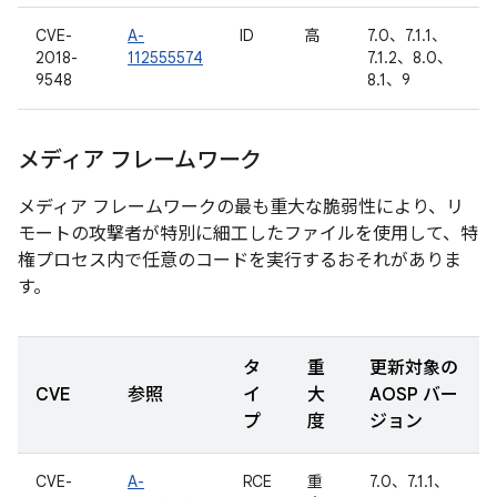
CVE-
A-
ID
高
7.0、7.1.1、
2018-
112555574
7.1.2、8.0、
9548
8.1、9
メディア フレームワーク
メディア フレームワークの最も重大な脆弱性により、リ
モートの攻撃者が特別に細工したファイルを使用して、特
権プロセス内で任意のコードを実行するおそれがありま
す。
タ
重
更新対象の
CVE
参照
イ
大
AOSP バー
プ
度
ジョン
CVE-
A-
RCE
重
7.0、7.1.1、