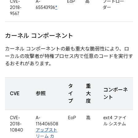
CVE-
A-
EoP
高
ブートロー
2018-
65543936
*
ダー
9567
カーネル コンポーネント
カーネル コンポーネントの最も重大な脆弱性により、ロ
ーカルの攻撃者が特権プロセス内で任意のコードを実行す
るおそれがあります。
タ
重
コンポーネ
CVE
参照
イ
大
ント
プ
度
CVE-
A-
EoP
高
ext4 ファイ
2018-
116406508
ル システム
10840
アップスト
リーム カ