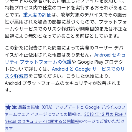
リモートの攻撃者が特別に細工したファイルを使用して、
特権プロセス内で任意のコードを実行するおそれがあるこ
とです。
重大度の評価
は、攻撃対象のデバイスでその脆弱
性が悪用された場合の影響に基づくもので、プラットフォ
ームやサービスでのリスク軽減策が開発目的または不正な
回避により無効となっていることを前提としています。
この新たに報告された問題によって実際のユーザー デバ
イスが不正使用された報告はありません。
Android セキュ
リティ プラットフォームの保護
や Google Play プロテク
トについて詳しくは、
Android と Google サービスでのリ
スク軽減策
をご覧ください。こうした保護により、
Android プラットフォームのセキュリティが改善されま
す。
注:
最新の無線（OTA）アップデートと Google デバイスのフ
ァームウェア イメージについての情報は、
2018 年 12 月の Pixel /
Nexus のセキュリティに関する公開情報
のページでご覧いただけ
ます。