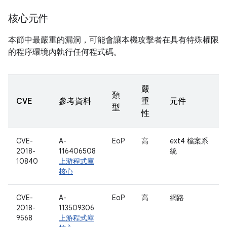
核心元件
本節中最嚴重的漏洞，可能會讓本機攻擊者在具有特殊權限
的程序環境內執行任何程式碼。
嚴
類
CVE
參考資料
重
元件
型
性
CVE-
A-
EoP
高
ext4 檔案系
2018-
116406508
統
10840
上游程式庫
核心
CVE-
A-
EoP
高
網路
2018-
113509306
9568
上游程式庫