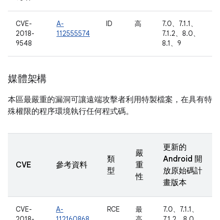
CVE-
A-
ID
高
7.0、7.1.1、
2018-
112555574
7.1.2、8.0、
9548
8.1、9
媒體架構
本區最嚴重的漏洞可讓遠端攻擊者利用特製檔案，在具有特
殊權限的程序環境執行任何程式碼。
更新的
嚴
類
Android 開
CVE
參考資料
重
型
放原始碼計
性
畫版本
CVE-
A-
RCE
最
7.0、7.1.1、
2018-
112160868
高
7.1.2、8.0、