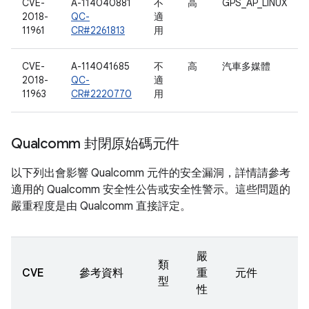
CVE-
A-114040881
不
高
GPS_AP_LINUX
2018-
QC-
適
11961
CR#2261813
用
CVE-
A-114041685
不
高
汽車多媒體
2018-
QC-
適
11963
CR#2220770
用
Qualcomm 封閉原始碼元件
以下列出會影響 Qualcomm 元件的安全漏洞，詳情請參考
適用的 Qualcomm 安全性公告或安全性警示。這些問題的
嚴重程度是由 Qualcomm 直接評定。
嚴
類
CVE
參考資料
重
元件
型
性