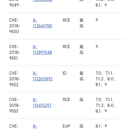
9549
8.1、9
CVE-
A-
RCE
最
9
2018-
112660981
高
9550
CVE-
A-
RCE
最
9
2018-
112891548
高
9551
CVE-
A-
ID
最
7.0、7.1.1、
2018-
113260892
高
7.1.2、8.0、
9552
8.1、9
CVE-
A-
RCE
高
7.0、7.1.1、
2018-
116615297
7.1.2、8.0、
9553
8.1、9
CVE-
A-
EoP
高
8.1、9