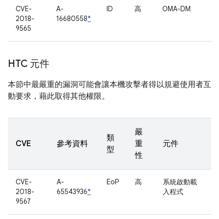
CVE-
A-
ID
高
OMA-DM
2018-
16680558
*
9565
HTC 元件
本節中最嚴重的漏洞可能會讓本機攻擊者得以規避使用者互
動要求，藉此取得其他權限。
嚴
類
CVE
參考資料
重
元件
型
性
CVE-
A-
EoP
高
系統啟動載
2018-
65543936
*
入程式
9567