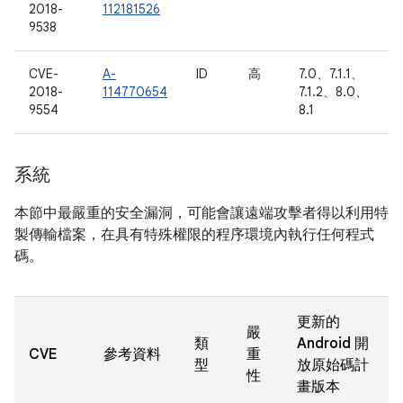
2018-
112181526
9538
CVE-
A-
ID
高
7.0、7.1.1、
2018-
114770654
7.1.2、8.0、
9554
8.1
系統
本節中最嚴重的安全漏洞，可能會讓遠端攻擊者得以利用特
製傳輸檔案，在具有特殊權限的程序環境內執行任何程式
碼。
更新的
嚴
類
Android 開
CVE
參考資料
重
型
放原始碼計
性
畫版本