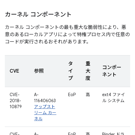
カーネル コンポーネント
カーネル コンポーネントの最も重大な脆弱性により、悪
意のあるローカルアプリによって特権プロセス内で任意の
コードが実行されるおそれがあります。
タ
重
コンポー
CVE
参照
イ
大
ネント
プ
度
CVE-
A-
EoP
高
ext4 ファイ
2018-
116406063
ル システム
10879
アップスト
リーム カー
ネル
CVE-
A-
EoP
高
Binder ドラ