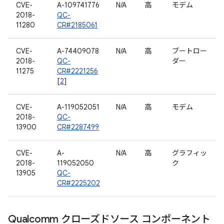
CVE-
A-109741776
N/A
高
モデム
2018-
QC-
11280
CR#2185061
CVE-
A-74409078
N/A
高
ブートロー
2018-
QC-
ダー
11275
CR#2221256
[
2
]
CVE-
A-119052051
N/A
高
モデム
2018-
QC-
13900
CR#2287499
CVE-
A-
N/A
高
グラフィッ
2018-
119052050
ク
13905
QC-
CR#2225202
Qualcomm クローズドソース コンポーネント