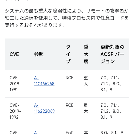
システムの最も重大な脆弱性により、リモートの攻撃者が
細工した通信を使用して、特権プロセス内で任意コードを
実行するおそれがあります。
タ
重
更新対象の
CVE
参照
イ
大
AOSP バー
プ
度
ジョン
CVE-
A-
RCE
重
7.0、7.1.1、
2019-
110166268
大
7.1.2、8.0、
1991
8.1、9
CVE-
A-
RCE
重
7.0、7.1.1、
2019-
116222069
大
7.1.2、8.0、
1992
8.1、9
CVE-
A-
EoP
高
8.0、8.1、9