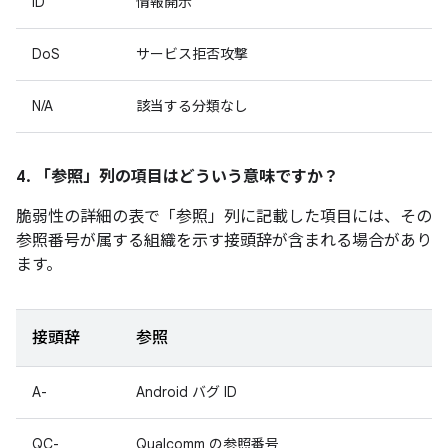
ID
情報開示
DoS
サービス拒否攻撃
N/A
該当する分類なし
4. 「参照」
列の項目はどういう意味ですか？
脆弱性の詳細の表で「参照
」列に記載した項目には、その
参照番号が属する組織を示す接頭辞が含まれる場合があり
ます。
接頭辞
参照
A-
Android バグ ID
QC-
Qualcomm の参照番号