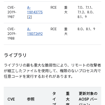
CVE-
A-
RCE
重
7.0、7.1.1、
2019-
118143775
大
7.1.2、8.0、
1987
[
2
]
8.1、9
CVE-
A-
RCE
重
8.0、8.1、9
2019-
118372692
大
1988
ライブラリ
ライブラリの最も重大な脆弱性により、リモートの攻撃者
が細工したファイルを使用して、権限のないプロセス内で
任意コードを実行するおそれがあります。
タ
重
更新対象の
CVE
参照
イ
大
AOSP バー