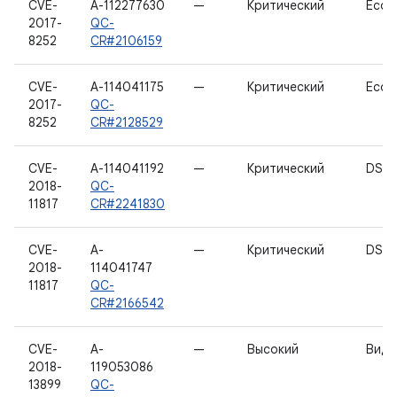
CVE-
A-112277630
—
Критический
EcoS
2017-
QC-
8252
CR#2106159
CVE-
A-114041175
—
Критический
EcoS
2017-
QC-
8252
CR#2128529
CVE-
A-114041192
—
Критический
DSP_
2018-
QC-
11817
CR#2241830
CVE-
A-
—
Критический
DSP_
2018-
114041747
11817
QC-
CR#2166542
CVE-
A-
—
Высокий
Виде
2018-
119053086
13899
QC-