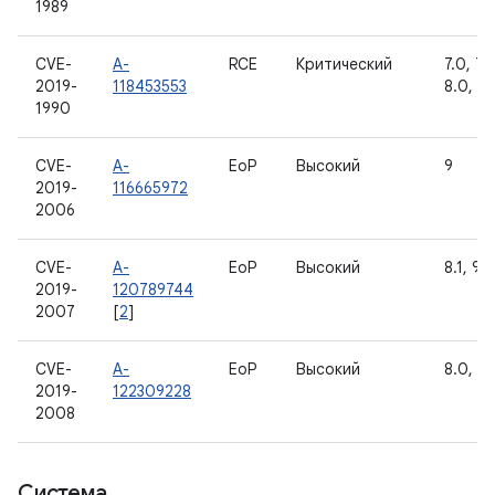
1989
CVE-
A-
RCE
Критический
7.0, 7.1.
2019-
118453553
8.0, 8.1
1990
CVE-
A-
EoP
Высокий
9
2019-
116665972
2006
CVE-
A-
EoP
Высокий
8.1, 9
2019-
120789744
2007
[
2
]
CVE-
A-
EoP
Высокий
8.0, 8.1
2019-
122309228
2008
Система