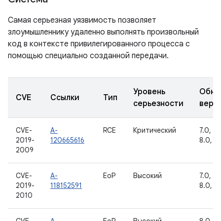
Самая серьезная уязвимость позволяет
злоумышленнику удаленно выполнять произвольный
код в контексте привилегированного процесса с
помощью специально созданной передачи.
Уровень
Обно
CVE
Ссылки
Тип
серьезности
верс
CVE-
A-
RCE
Критический
7.0, 7.1
2019-
120665616
8.0, 8.
2009
CVE-
A-
EoP
Высокий
7.0, 7.1
2019-
118152591
8.0, 8.
2010