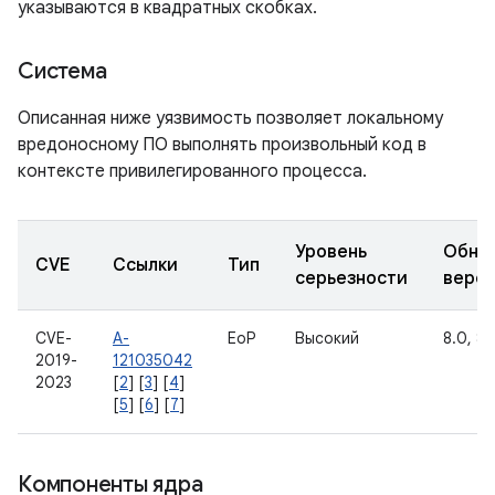
указываются в квадратных скобках.
Система
Описанная ниже уязвимость позволяет локальному
вредоносному ПО выполнять произвольный код в
контексте привилегированного процесса.
Уровень
Обно
CVE
Ссылки
Тип
серьезности
верс
CVE-
A-
EoP
Высокий
8.0, 8.1
2019-
121035042
2023
[
2
] [
3
] [
4
]
[
5
] [
6
] [
7
]
Компоненты ядра