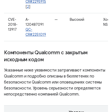
CR#2295915
[
2
]
CVE-
A-
—
Высокий
Хост
2018-
120487091
NSS
13917
QC-
CR#2251019
Компоненты Qualcomm с закрытым
исходным кодом
Указанные ниже уязвимости затрагивают компоненты
Qualcomm и подробно описаны в бюллетенях по
безопасности Qualcomm или оповещениях системы
безопасности. Уровень серьезности определяется
непосредственно компанией Qualcomm.