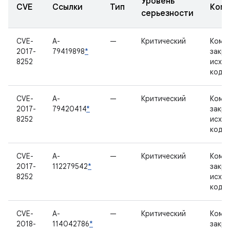
Уровень
CVE
Ссылки
Тип
Комп
серьезности
CVE-
A-
—
Критический
Комп
2017-
79419898
*
закр
8252
исхо
кодо
CVE-
A-
—
Критический
Комп
2017-
79420414
*
закр
8252
исхо
кодо
CVE-
A-
—
Критический
Комп
2017-
112279542
*
закр
8252
исхо
кодо
CVE-
A-
—
Критический
Комп
2018-
114042786
*
закр