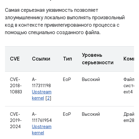
Самая серьезная уязвимость позволяет
злоумышленнику локально выполнять произвольный
код в контексте привилегированного процесса с
помощью специально созданного файла.
Уровень
CVE
Ссылки
Тип
Компо
серьезности
CVE-
A-
EoP
Высокий
Файло
2018-
117311198
систем
10883
Upstream
ext4
kernel
[
2
]
CVE-
A-
EoP
Высокий
Драйв
2019-
111761954
em28xx
2024
Upstream
kernel