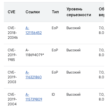
Уровень
Обн
CVE
Ссылки
Тип
серьезности
вер
CVE-
A-
EoP
Высокий
7.0, 7.
2018-
121156452
8.0, 8
20346
CVE-
A-
EoP
Высокий
7.0, 7.
2019-
118694079*
8.0
1985
CVE-
A-
EoP
Высокий
7.0, 7.
2019-
116321860
8.0, 8
2003
CVE-
A-
ID
Высокий
7.0, 7.
2019-
115739809
8.0, 8
2004