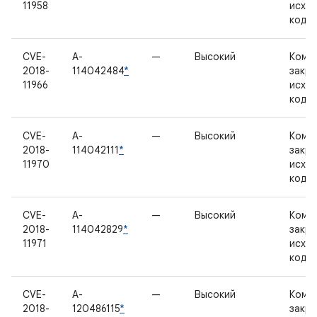
11958
исхо
кодо
CVE-
A-
—
Высокий
Комп
2018-
114042484
*
закр
11966
исхо
кодо
CVE-
A-
—
Высокий
Комп
2018-
114042111
*
закр
11970
исхо
кодо
CVE-
A-
—
Высокий
Комп
2018-
114042829
*
закр
11971
исхо
кодо
CVE-
A-
—
Высокий
Комп
2018-
120486115
*
закр