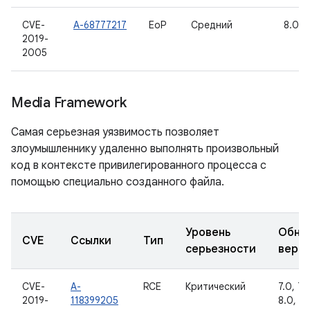
CVE-
A-68777217
EoP
Средний
8.0, 8
2019-
2005
Media Framework
Самая серьезная уязвимость позволяет
злоумышленнику удаленно выполнять произвольный
код в контексте привилегированного процесса с
помощью специально созданного файла.
Уровень
Обно
CVE
Ссылки
Тип
серьезности
верс
CVE-
A-
RCE
Критический
7.0, 7.1.
2019-
118399205
8.0, 8.1