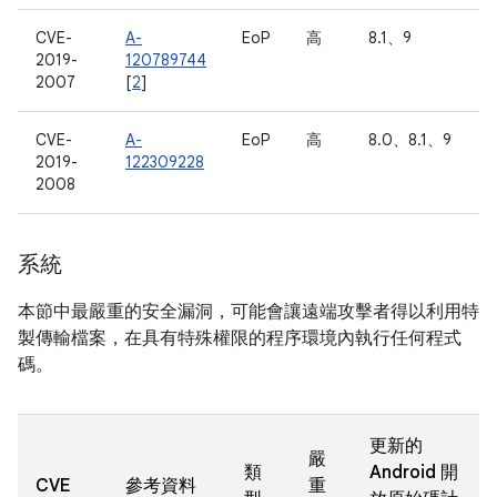
CVE-
A-
EoP
高
8.1、9
2019-
120789744
2007
[
2
]
CVE-
A-
EoP
高
8.0、8.1、9
2019-
122309228
2008
系統
本節中最嚴重的安全漏洞，可能會讓遠端攻擊者得以利用特
製傳輸檔案，在具有特殊權限的程序環境內執行任何程式
碼。
更新的
嚴
類
Android 開
CVE
參考資料
重