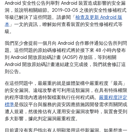
Android 安全性公告列舉對 Android 裝置造成影響的安全漏
洞，並說明相關細節。2019-03-05 之後的安全性修補程式
等級已解決了這些問題。請參閱「
檢查及更新 Android 版
本
」一文的資訊，瞭解如何查看裝置的安全性修補程式等
級。
我們至少會提前一個月向 Android 合作夥伴通知公告所列問
題。這些問題的原始碼修補程式將於接下來 48 小時內發布
到 Android 開放原始碼計畫 (AOSP) 存放區，等到相關
Android 開放原始碼計畫連結建立完成後，我們就會修訂這
則公告。
在這些問題中，最嚴重的就是媒體架構中嚴重程度「最高」
的安全漏洞。遠端攻擊者可利用這類漏洞，在具有特殊權限
的程序環境內透過特製檔案執行任何程式碼。
嚴重程度評定
標準
是假設平台與服務的資安因應措施因開發需求而關閉或
遭人規避，然後推估有人運用安全漏洞攻擊時，裝置會受到
多大影響，據此判定漏洞嚴重程度。
目前還沒有客戶指出有人明顯濫用這些新漏洞。如果想進一