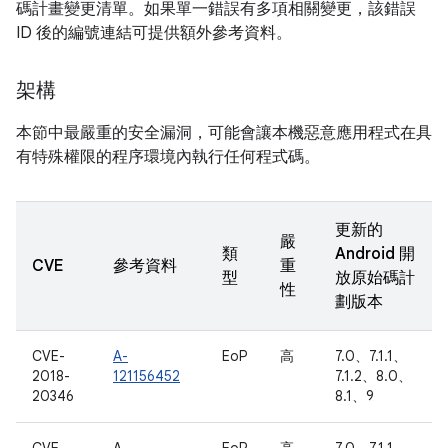
碼計畫變更清單。如果單一錯誤有多項相關變更，該錯誤
ID 後的編號連結可提供額外參考資料。
架構
本節中最嚴重的安全漏洞，可能會讓本機惡意應用程式在具
有特殊權限的程序環境內執行任何程式碼。
更新的
嚴
類
Android 開
CVE
參考資料
重
型
放原始碼計
性
劃版本
CVE-
A-
EoP
高
7.0、7.1.1、
2018-
121156452
7.1.2、8.0、
20346
8.1、9