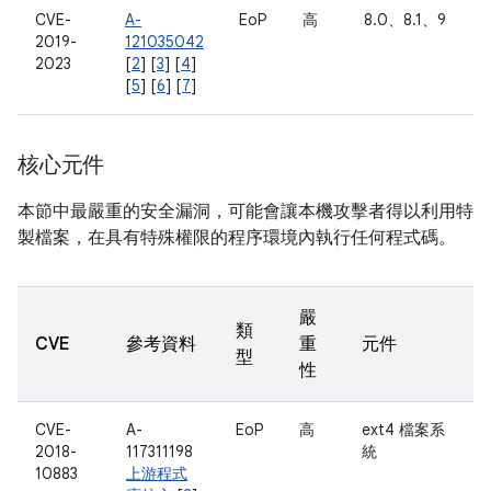
CVE-
A-
EoP
高
8.0、8.1、9
2019-
121035042
2023
[
2
] [
3
] [
4
]
[
5
] [
6
] [
7
]
核心元件
本節中最嚴重的安全漏洞，可能會讓本機攻擊者得以利用特
製檔案，在具有特殊權限的程序環境內執行任何程式碼。
嚴
類
CVE
參考資料
重
元件
型
性
CVE-
A-
EoP
高
ext4 檔案系
2018-
117311198
統
10883
上游程式