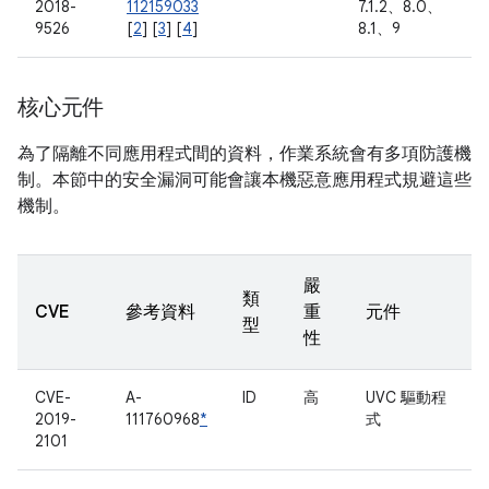
2018-
112159033
7.1.2、8.0、
9526
[
2
] [
3
] [
4
]
8.1、9
核心元件
為了隔離不同應用程式間的資料，作業系統會有多項防護機
制。本節中的安全漏洞可能會讓本機惡意應用程式規避這些
機制。
嚴
類
CVE
參考資料
重
元件
型
性
CVE-
A-
ID
高
UVC 驅動程
2019-
111760968
*
式
2101