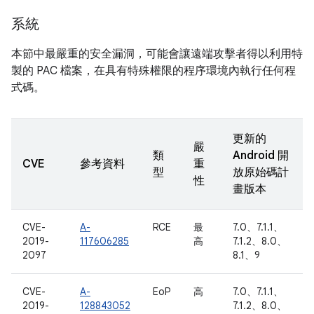
系統
本節中最嚴重的安全漏洞，可能會讓遠端攻擊者得以利用特
製的 PAC 檔案，在具有特殊權限的程序環境內執行任何程
式碼。
更新的
嚴
類
Android 開
CVE
參考資料
重
型
放原始碼計
性
畫版本
CVE-
A-
RCE
最
7.0、7.1.1、
2019-
117606285
高
7.1.2、8.0、
2097
8.1、9
CVE-
A-
EoP
高
7.0、7.1.1、
2019-
128843052
7.1.2、8.0、