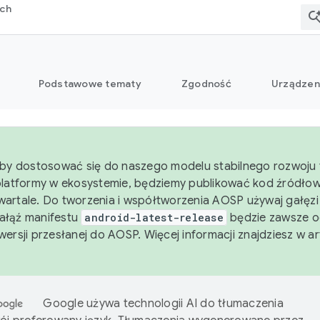
rch
Podstawowe tematy
Zgodność
Urządzen
aby dostosować się do naszego modelu stabilnego rozwoju 
platformy w ekosystemie, będziemy publikować kod źródło
artale. Do tworzenia i współtworzenia AOSP używaj gałęz
Gałąź manifestu
android-latest-release
będzie zawsze o
wersji przesłanej do AOSP. Więcej informacji znajdziesz w a
Google używa technologii AI do tłumaczenia