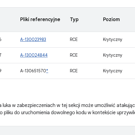
Pliki referencyjne
Typ
Poziom
6
A-130023983
RCE
Krytyczny
7
A-130024844
RCE
Krytyczny
9
A-130651570
*
RCE
Krytyczny
 luka w zabezpieczeniach w tej sekcji może umożliwić atakując
 pliku do uruchomienia dowolnego kodu w kontekście uprzywi