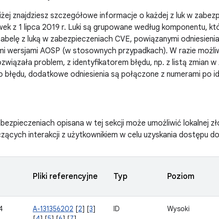
żej znajdziesz szczegółowe informacje o każdej z luk w zabez
k z 1 lipca 2019 r. Luki są grupowane według komponentu, kt
abelę z luką w zabezpieczeniach CVE, powiązanymi odniesieni
mi wersjami AOSP (w stosownych przypadkach). W razie możli
związała problem, z identyfikatorem błędu, np. z listą zmian w 
 błędu, dodatkowe odniesienia są połączone z numerami po id
bezpieczeniach opisana w tej sekcji może umożliwić lokalnej złoś
ących interakcji z użytkownikiem w celu uzyskania dostępu 
Pliki referencyjne
Typ
Poziom
4
A-131356202
[
2
] [
3
]
ID
Wysoki
[
4
] [
5
] [
6
] [
7
]