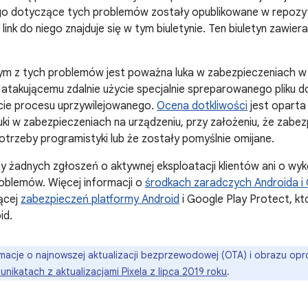
o dotyczące tych problemów zostały opublikowane w repozyt
link do niego znajduje się w tym biuletynie. Ten biuletyn zawier
ym z tych problemów jest poważna luka w zabezpieczeniach 
 atakującemu zdalnie użycie specjalnie spreparowanego pliku
cie procesu uprzywilejowanego.
Ocena dotkliwości
jest oparta
uki w zabezpieczeniach na urządzeniu, przy założeniu, że zabezp
trzeby programistyki lub że zostały pomyślnie omijane.
y żadnych zgłoszeń o aktywnej eksploatacji klientów ani o wy
oblemów. Więcej informacji o
środkach zaradczych Androida i
ącej
zabezpieczeń platformy Android
i Google Play Protect, k
id.
macje o najnowszej aktualizacji bezprzewodowej (OTA) i obrazu o
unikatach z aktualizacjami Pixela z lipca 2019 roku
.