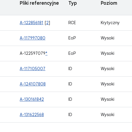
Pliki referencyjne
Typ
Poziom
A-122856181
[
2
]
RCE
Krytyczny
2
A-117997080
EoP
Wysoki
A-122597079
*
EoP
Wysoki
6
A-117105007
ID
Wysoki
7
A-124107808
ID
Wysoki
8
A-130161842
ID
Wysoki
9
A-131622568
ID
Wysoki