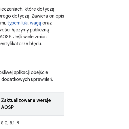
pieczeniach, które dotyczą
órego dotyczą. Zawiera on opis
ami,
typem luki
,
wagą
oraz
wości łączymy publiczną
AOSP. Jeśli wiele zmian
entyfikatorze błędu.
liwej aplikacji obejście
do dodatkowych uprawnień.
Zaktualizowane wersje
AOSP
8.0, 8.1, 9