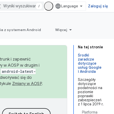
/
Zaloguj się
ia z systemem Android
Więcej
Na tej stronie
Środki
trunk i zapewnić
zaradcze
dotyczące
wy w AOSP w drugim i
usług Google
i
android-latest-
i Androida
dwoływać się do
Szczegóły
rtykule
Zmiany w AOSP
.
dotyczące
podatności na
poziomie
poprawki
zabezpieczeń
z 1 lipca 2019 r.
Platforma