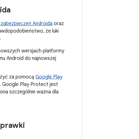
ida
 zabezpieczeń Androida
oraz
rawdopodobieństwo, że luki
.
w nowszych wersjach platformy
mu Android do najnowszej
dużyć za pomocą
Google Play
. Google Play Protect jest
 ona szczególnie ważna dla
oprawki