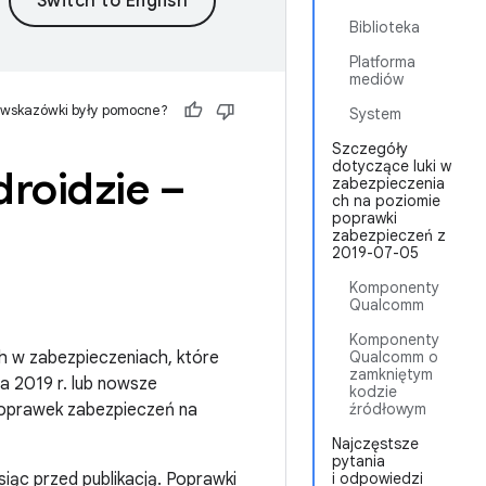
Biblioteka
Platforma
mediów
 wskazówki były pomocne?
System
Szczegóły
dotyczące luki w
roidzie –
zabezpieczenia
ch na poziomie
poprawki
zabezpieczeń z
2019-07-05
Komponenty
Qualcomm
Komponenty
h w zabezpieczeniach, które
Qualcomm o
zamkniętym
a 2019 r. lub nowsze
kodzie
 poprawek zabezpieczeń na
źródłowym
Najczęstsze
pytania
iąc przed publikacją. Poprawki
i odpowiedzi