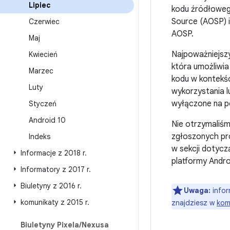
Lipiec
kodu źródłoweg
Source (AOSP) i 
Czerwiec
AOSP.
Maj
Najpoważniejsz
Kwiecień
która umożliwia
Marzec
kodu w kontekś
Luty
wykorzystania l
wyłączone na po
Styczeń
Android 10
Nie otrzymaliśm
zgłoszonych pr
Indeks
w sekcji dotycz
Informacje z 2018 r
.
platformy Andro
Informatory z 2017 r
.
Biuletyny z 2016 r
.
Uwaga:
infor
komunikaty z 2015 r
.
znajdziesz w
kom
Biuletyny Pixela
/
Nexusa