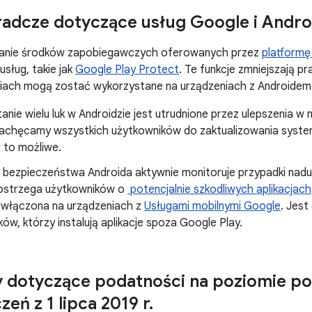
radcze dotyczące usług Google i Andro
nie środków zapobiegawczych oferowanych przez
platformę
usług, takie jak
Google Play Protect
. Te funkcje zmniejszają p
iach mogą zostać wykorzystane na urządzeniach z Androidem
nie wielu luk w Androidzie jest utrudnione przez ulepszenia 
Zachęcamy wszystkich użytkowników do zaktualizowania syste
li to możliwe.
. bezpieczeństwa Androida aktywnie monitoruje przypadki na
ostrzega użytkowników o
potencjalnie szkodliwych aplikacjach
 włączona na urządzeniach z
Usługami mobilnymi Google
. Jest
ów, którzy instalują aplikacje spoza Google Play.
 dotyczące podatności na poziomie p
eń z 1 lipca 2019 r
.