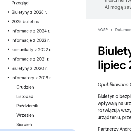
treści na T
Przegląd
AI mogą zaw
Biuletyny z 2026 r
.
2025 bulletins
AOSP
Dokumen
Informacje z 2024 r
.
Informacje z 2023 r
.
Biule
komunikaty z 2022 r
.
Informacje z 2021 r
.
lipiec
Biuletyny z 2020 r
.
Informatory z 2019 r
.
Opublikowano 1 
Grudzień
Biuletyn o bezp
Listopad
wpływają na urz
Październik
rozwiązują wszy
Wrzesień
urządzeniu, prz
Sierpień
Partnerzy Andro