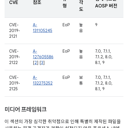
CVE
참조
각
형
AOSP 버전
도
CVE-
A-
EoP
높
9
2019-
131105245
음
2121
CVE-
A-
EoP
높
7.0, 7.1.1,
2019-
127605586
음
7.1.2, 8.0,
2122
[
2
] [
3
]
8.1, 9
CVE-
A-
EoP
보
7.0, 7.1.1,
2019-
132275252
통
7.1.2, 8.0,
2125
8.1, 9
미디어 프레임워크
이 섹션의 가장 심각한 취약점으로 인해 특별히 제작된 파일을