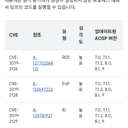
사용하는 원격 공격자가 권한이 설정되지 않은 프로세스 내에
서 임의의 코드를 실행할 수 있습니다.
심
유
업데이트된
CVE
참조
각
형
AOSP 버전
도
CVE-
A-
RCE
높
7.0, 7.1.1,
2019-
127702368
음
7.1.2, 8.0,
2126
[
2
]
8.1, 9
CVE-
A-
EoP
높
7.0, 7.1.1,
2019-
132647222
음
7.1.2, 8.0,
2128
8.1, 9
CVE-
A-
ID
높
7.0, 7.1.1,
2019-
124781927
음
7.1.2, 8.0,
2129
8.1, 9