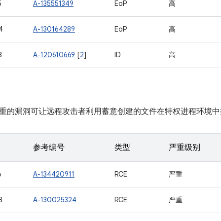
5
A-135551349
EoP
高
4
A-130164289
EoP
高
3
A-120610669
[
2
]
ID
高
重的漏洞可让远程攻击者利用蓄意创建的文件在特权进程环境中
参考编号
类型
严重级别
6
A-134420911
RCE
严重
8
A-130025324
RCE
严重