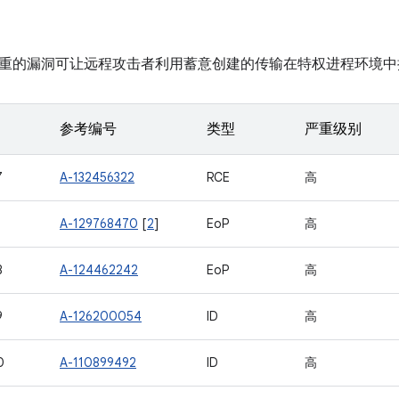
重的漏洞可让远程攻击者利用蓄意创建的传输在特权进程环境中
参考编号
类型
严重级别
7
A-132456322
RCE
高
5
A-129768470
[
2
]
EoP
高
8
A-124462242
EoP
高
9
A-126200054
ID
高
0
A-110899492
ID
高