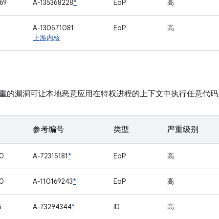
69
A-135368228
*
EoP
高
1
A-130571081
EoP
高
上游内核
重的漏洞可让本地恶意应用在特权进程的上下文中执行任意代码
参考编号
类型
严重级别
0
A-72315181
*
EoP
高
0
A-110169243
*
EoP
高
5
A-73294344
*
ID
高