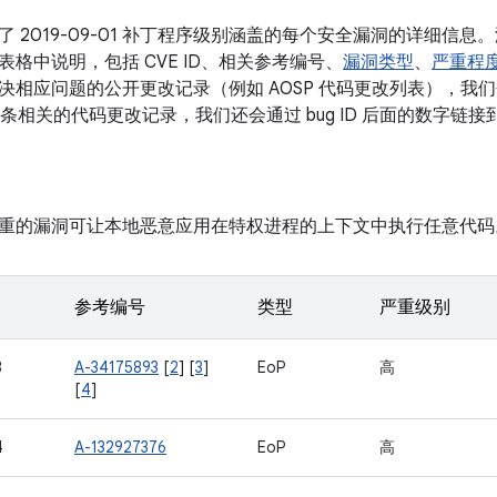
了 2019-09-01 补丁程序级别涵盖的每个安全漏洞的详细信
格中说明，包括 CVE ID、相关参考编号、
漏洞类型
、
严重程
相应问题的公开更改记录（例如 AOSP 代码更改列表），我们会将
有多条相关的代码更改记录，我们还会通过 bug ID 后面的数字链
重的漏洞可让本地恶意应用在特权进程的上下文中执行任意代码
参考编号
类型
严重级别
3
A-34175893
[
2
] [
3
]
EoP
高
[
4
]
4
A-132927376
EoP
高