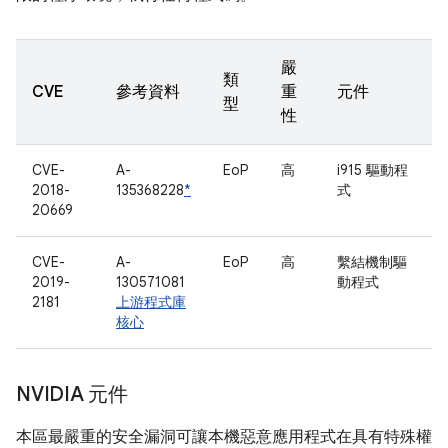
嚴
類
CVE
參考資料
重
元件
型
性
CVE-
A-
EoP
高
i915 驅動程
2018-
135368228
*
式
20669
CVE-
A-
EoP
高
繫結機制驅
2019-
130571081
動程式
2181
上游程式庫
核心
NVIDIA 元件
本區最嚴重的安全漏洞可讓本機惡意應用程式在具有特殊權