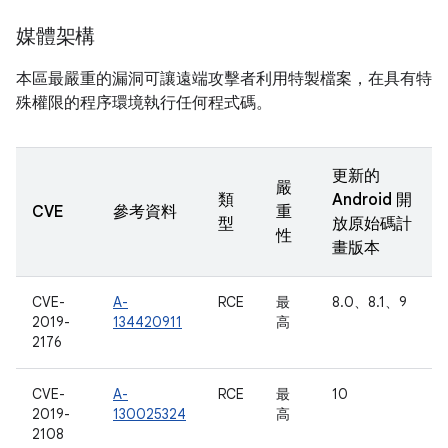
媒體架構
本區最嚴重的漏洞可讓遠端攻擊者利用特製檔案，在具有特
殊權限的程序環境執行任何程式碼。
更新的
嚴
類
Android 開
CVE
參考資料
重
型
放原始碼計
性
畫版本
CVE-
A-
RCE
最
8.0、8.1、9
2019-
134420911
高
2176
CVE-
A-
RCE
最
10
2019-
130025324
高
2108