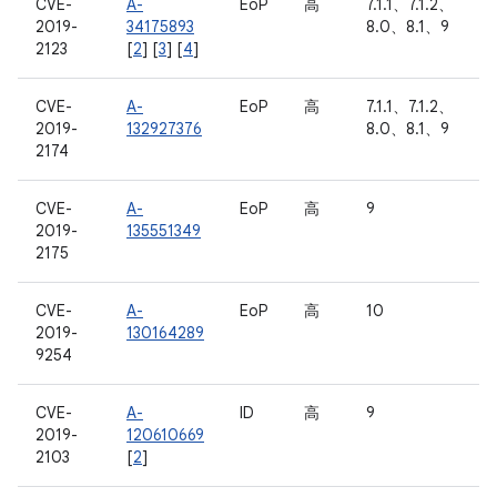
CVE-
A-
EoP
高
7.1.1、7.1.2、
2019-
34175893
8.0、8.1、9
2123
[
2
] [
3
] [
4
]
CVE-
A-
EoP
高
7.1.1、7.1.2、
2019-
132927376
8.0、8.1、9
2174
CVE-
A-
EoP
高
9
2019-
135551349
2175
CVE-
A-
EoP
高
10
2019-
130164289
9254
CVE-
A-
ID
高
9
2019-
120610669
2103
[
2
]