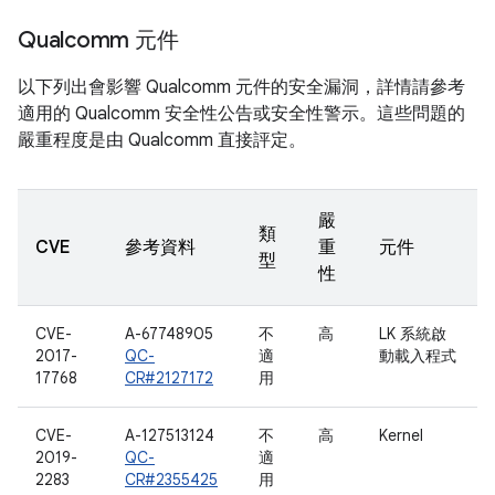
Qualcomm 元件
以下列出會影響 Qualcomm 元件的安全漏洞，詳情請參考
適用的 Qualcomm 安全性公告或安全性警示。這些問題的
嚴重程度是由 Qualcomm 直接評定。
嚴
類
CVE
參考資料
重
元件
型
性
CVE-
A-67748905
不
高
LK 系統啟
2017-
QC-
適
動載入程式
17768
CR#2127172
用
CVE-
A-127513124
不
高
Kernel
2019-
QC-
適
2283
CR#2355425
用