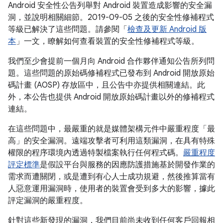
Android 安全性公告列舉對 Android 裝置造成影響的安全漏
洞，並說明相關細節。2019-09-05 之後的安全性修補程式
等級已解決了這些問題。請參閱「
檢查及更新 Android 版
本
」一文，瞭解如何查看裝置的安全性修補程式等級。
我們至少會提前一個月向 Android 合作夥伴通知公告所列問
題。這些問題的原始碼修補程式已發布到 Android 開放原始
碼計畫 (AOSP) 存放區中，且公告中亦提供相關連結。此
外，本公告也提供 Android 開放原始碼計畫以外的修補程式
連結。
在這些問題中，最嚴重的就是媒體架構元件中嚴重程度「最
高」的安全漏洞。遠端攻擊者可利用這類漏洞，在具有特殊
權限的程序環境內透過特製檔案執行任何程式碼。
嚴重程度
評定標準
是假設平台與服務的因應防護措施基於開發作業的
需求而遭關閉，或是遭到有心人士成功規避，然後推算當有
人惡意運用漏洞時，使用者的裝置會受到多大的影響，據此
評定漏洞的嚴重程度。
針對這些新發現的漏洞，我們目前尚未收到任何客戶回報相