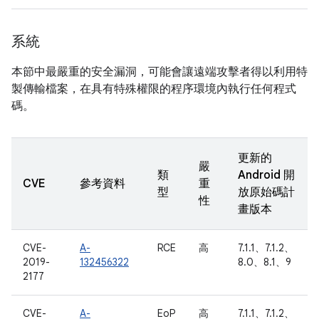
系統
本節中最嚴重的安全漏洞，可能會讓遠端攻擊者得以利用特
製傳輸檔案，在具有特殊權限的程序環境內執行任何程式
碼。
更新的
嚴
類
Android 開
CVE
參考資料
重
型
放原始碼計
性
畫版本
CVE-
A-
RCE
高
7.1.1、7.1.2、
2019-
132456322
8.0、8.1、9
2177
CVE-
A-
EoP
高
7.1.1、7.1.2、