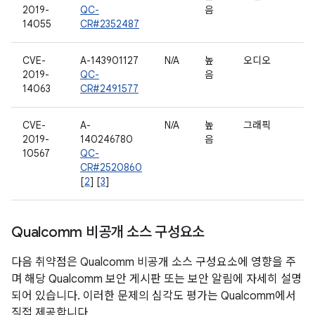
2019-
QC-
음
14055
CR#2352487
CVE-
A-143901127
N/A
높
오디오
2019-
QC-
음
14063
CR#2491577
CVE-
A-
N/A
높
그래픽
2019-
140246780
음
10567
QC-
CR#2520860
[
2
] [
3
]
Qualcomm 비공개 소스 구성요소
다음 취약점은 Qualcomm 비공개 소스 구성요소에 영향을 주
며 해당 Qualcomm 보안 게시판 또는 보안 알림에 자세히 설명
되어 있습니다. 이러한 문제의 심각도 평가는 Qualcomm에서
직접 제공합니다.