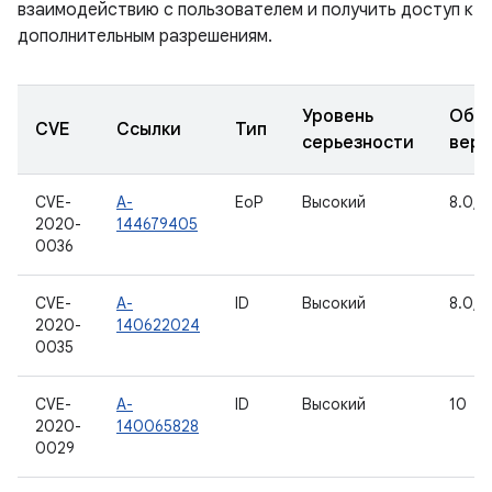
взаимодействию с пользователем и получить доступ к
дополнительным разрешениям.
Уровень
Обн
CVE
Ссылки
Тип
серьезности
верс
CVE-
A-
EoP
Высокий
8.0, 8
2020-
144679405
0036
CVE-
A-
ID
Высокий
8.0, 8
2020-
140622024
0035
CVE-
A-
ID
Высокий
10
2020-
140065828
0029