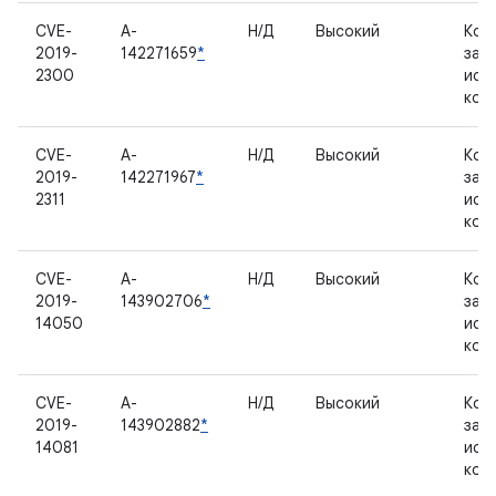
CVE-
A-
Н/Д
Высокий
Ком
2019-
142271659
*
зак
2300
исх
код
CVE-
A-
Н/Д
Высокий
Ком
2019-
142271967
*
зак
2311
исх
код
CVE-
A-
Н/Д
Высокий
Ком
2019-
143902706
*
зак
14050
исх
код
CVE-
A-
Н/Д
Высокий
Ком
2019-
143902882
*
зак
14081
исх
код