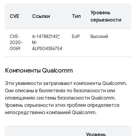
Уровень
CVE
Ссылки
Тип
К
серьезности
CVE-
A-147882143
*
EoP
Высокий
С
2020-
M-
0069
ALPS04356754
Компоненты Qualcomm
Эти уязвимости затрагивают компоненты Qualcomm.
Они описаны в бюллетенях по безопасности или
оповещениях системы безопасности Qualcomm.
Уровень серьезности этих проблем определяется
непосредственно компанией Qualcomm.
Уровень