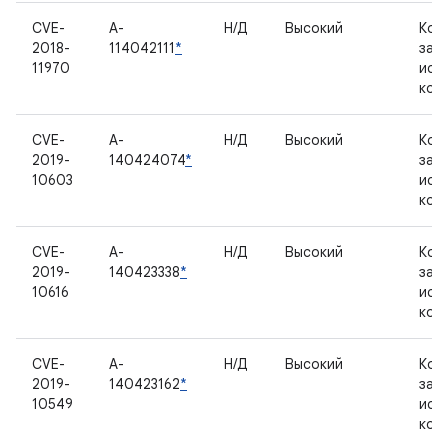
CVE-
A-
Н/Д
Высокий
Ком
2018-
114042111
*
зак
11970
исх
код
CVE-
A-
Н/Д
Высокий
Ком
2019-
140424074
*
зак
10603
исх
код
CVE-
A-
Н/Д
Высокий
Ком
2019-
140423338
*
зак
10616
исх
код
CVE-
A-
Н/Д
Высокий
Ком
2019-
140423162
*
зак
10549
исх
код