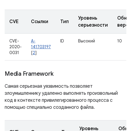
Уровень
Обно
CVE
Ссылки
Тип
серьезности
верс
CVE-
A-
ID
Высокий
10
2020-
141703197
0031
[
2
]
Media Framework
Самая серьезная уязвимость позволяет
злоумышленнику удаленно выполнять произвольный
код в контексте привилегированного процесса с
помощью специально созданного файла.
Уровень
Обно