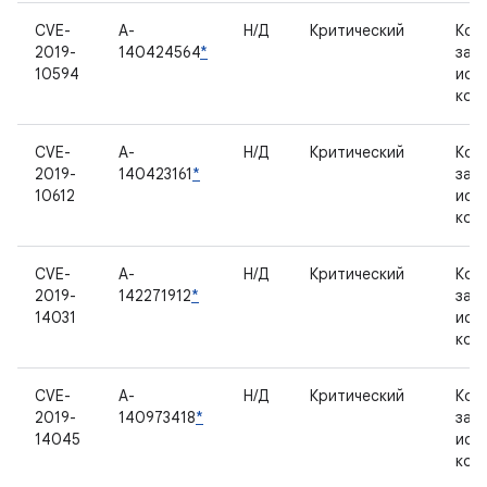
CVE-
A-
Н/Д
Критический
Ком
2019-
140424564
*
зак
10594
исх
код
CVE-
A-
Н/Д
Критический
Ком
2019-
140423161
*
зак
10612
исх
код
CVE-
A-
Н/Д
Критический
Ком
2019-
142271912
*
зак
14031
исх
код
CVE-
A-
Н/Д
Критический
Ком
2019-
140973418
*
зак
14045
исх
код