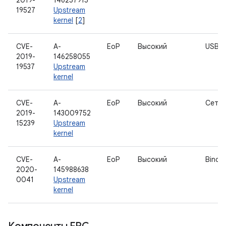
2019-
146257915
19527
Upstream
kernel
[
2
]
CVE-
A-
EoP
Высокий
USB
2019-
146258055
19537
Upstream
kernel
CVE-
A-
EoP
Высокий
Сети
2019-
143009752
15239
Upstream
kernel
CVE-
A-
EoP
Высокий
Binde
2020-
145988638
0041
Upstream
kernel