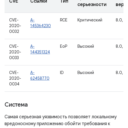
CVE
Ссылки
Тип
серьезности
верс
CVE-
A-
RCE
Критический
8.0, 8.
2020-
145364230
0032
CVE-
A-
EoP
Высокий
8.0, 8.
2020-
144351324
0033
CVE-
A-
ID
Высокий
8.0, 8.
2020-
62458770
0034
Система
Самая серьезная уязвимость позволяет локальному
вредоносному приложению обойти требования к