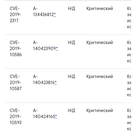
CVE-
A-
Н/Д
Критический
Ком
2019-
134436812
*
зак
2317
исх
код
CVE-
A-
Н/Д
Критический
Ком
2019-
140423909
*
зак
10586
исх
код
CVE-
A-
Н/Д
Критический
Ком
2019-
140423816
*
зак
10587
исх
код
CVE-
A-
Н/Д
Критический
Ком
2019-
140424165
*
зак
10593
исх
код