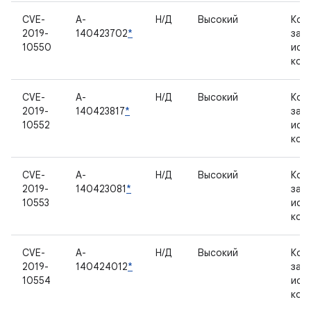
CVE-
A-
Н/Д
Высокий
Ком
2019-
140423702
*
зак
10550
исх
код
CVE-
A-
Н/Д
Высокий
Ком
2019-
140423817
*
зак
10552
исх
код
CVE-
A-
Н/Д
Высокий
Ком
2019-
140423081
*
зак
10553
исх
код
CVE-
A-
Н/Д
Высокий
Ком
2019-
140424012
*
зак
10554
исх
код