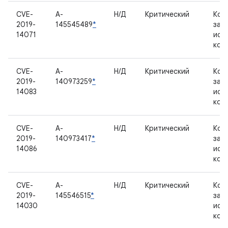
CVE-
A-
Н/Д
Критический
Ком
2019-
145545489
*
зак
14071
исх
код
CVE-
A-
Н/Д
Критический
Ком
2019-
140973259
*
зак
14083
исх
код
CVE-
A-
Н/Д
Критический
Ком
2019-
140973417
*
зак
14086
исх
код
CVE-
A-
Н/Д
Критический
Ком
2019-
145546515
*
зак
14030
исх
код