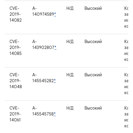
CVE-
A-
Н/Д
Высокий
Ком
2019-
140974589
*
зак
14082
исх
код
CVE-
A-
Н/Д
Высокий
Ком
2019-
143902807
*
зак
14085
исх
код
CVE-
A-
Н/Д
Высокий
Ком
2019-
145545282
*
зак
14048
исх
код
CVE-
A-
Н/Д
Высокий
Ком
2019-
145545758
*
зак
14061
исх
код