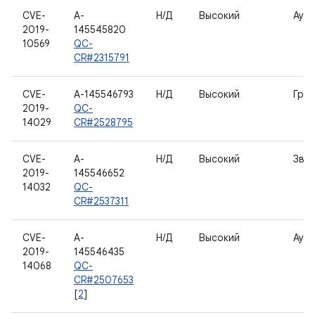
CVE-
A-
Н/Д
Высокий
Ауд
2019-
145545820
10569
QC-
CR#2315791
CVE-
A-145546793
Н/Д
Высокий
Гра
2019-
QC-
14029
CR#2528795
CVE-
A-
Н/Д
Высокий
Звук
2019-
145546652
14032
QC-
CR#2537311
CVE-
A-
Н/Д
Высокий
Ауд
2019-
145546435
14068
QC-
CR#2507653
[
2
]