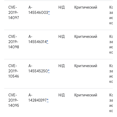
CVE-
A-
Н/Д
Критический
Ком
2019-
145546003
*
зак
14097
исх
код
CVE-
A-
Н/Д
Критический
Ком
2019-
145546314
*
зак
14098
исх
код
CVE-
A-
Н/Д
Критический
Ком
2019-
145545250
*
зак
10546
исх
код
CVE-
A-
Н/Д
Критический
Ком
2019-
142843397
*
зак
14095
исх
код