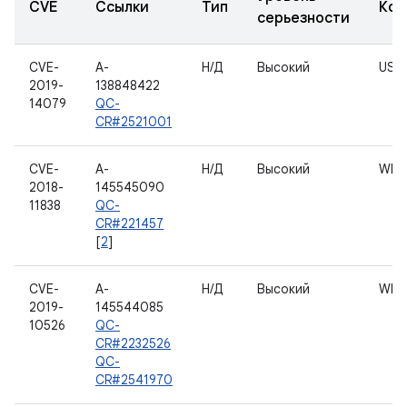
CVE
Ссылки
Тип
Ком
серьезности
CVE-
A-
Н/Д
Высокий
USB
2019-
138848422
14079
QC-
CR#2521001
CVE-
A-
Н/Д
Высокий
WLA
2018-
145545090
11838
QC-
CR#221457
[
2
]
CVE-
A-
Н/Д
Высокий
WLA
2019-
145544085
10526
QC-
CR#2232526
QC-
CR#2541970