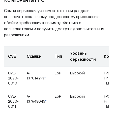
Компоненты FPC
Самая серьезная уязвимость в этом разделе
позволяет локальному вредоносному приложению
обойти требования к взаимодействию с
пользователем и получить доступ к дополнительным
разрешениям.
Уровень
CVE
Ссылки
Тип
Ком
серьезности
CVE-
A-
EoP
Высокий
FPC
2020-
137014293
*
Finge
0010
TEE
CVE-
A-
EoP
Высокий
FPC
2020-
137648045
*
Finge
0011
TEE