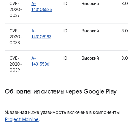
CVE-
A-
ID
Высокий
8.0, 8
2020-
143106535
0037
CVE-
A-
ID
Высокий
8.0, 8
2020-
143109193
0038
CVE-
A-
ID
Высокий
8.0, 8
2020-
143155861
0039
Обновления системы через Google Play
Указанная ниже уязвимость включена в компоненты
Project Mainline
.