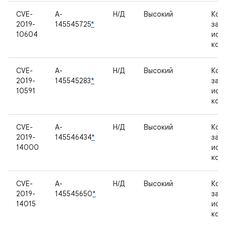
CVE-
A-
Н/Д
Высокий
Ком
2019-
145545725
*
зак
10604
исх
код
CVE-
A-
Н/Д
Высокий
Ком
2019-
145545283
*
зак
10591
исх
код
CVE-
A-
Н/Д
Высокий
Ком
2019-
145546434
*
зак
14000
исх
код
CVE-
A-
Н/Д
Высокий
Ком
2019-
145545650
*
зак
14015
исх
код