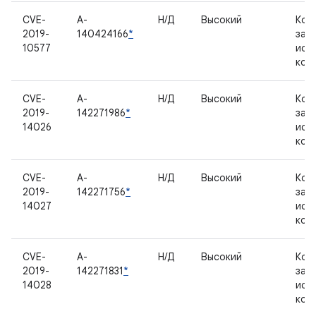
CVE-
A-
Н/Д
Высокий
Ком
2019-
140424166
*
зак
10577
исх
код
CVE-
A-
Н/Д
Высокий
Ком
2019-
142271986
*
зак
14026
исх
код
CVE-
A-
Н/Д
Высокий
Ком
2019-
142271756
*
зак
14027
исх
код
CVE-
A-
Н/Д
Высокий
Ком
2019-
142271831
*
зак
14028
исх
код