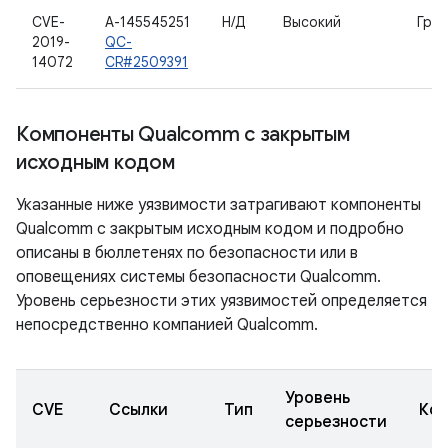
CVE-
A-145545251
Н/Д
Высокий
Гра
2019-
QC-
14072
CR#2509391
Компоненты Qualcomm с закрытым
исходным кодом
Указанные ниже уязвимости затрагивают компоненты
Qualcomm с закрытым исходным кодом и подробно
описаны в бюллетенях по безопасности или в
оповещениях системы безопасности Qualcomm.
Уровень серьезности этих уязвимостей определяется
непосредственно компанией Qualcomm.
Уровень
CVE
Ссылки
Тип
Ком
серьезности