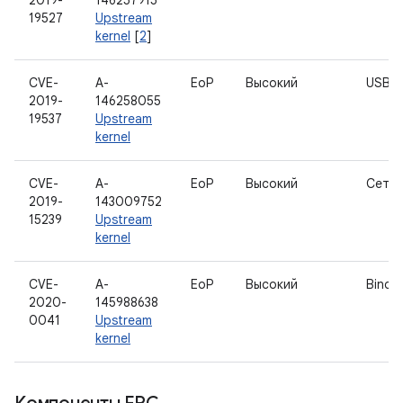
2019-
146257915
19527
Upstream
kernel
[
2
]
CVE-
A-
EoP
Высокий
USB
2019-
146258055
19537
Upstream
kernel
CVE-
A-
EoP
Высокий
Сети
2019-
143009752
15239
Upstream
kernel
CVE-
A-
EoP
Высокий
Binde
2020-
145988638
0041
Upstream
kernel