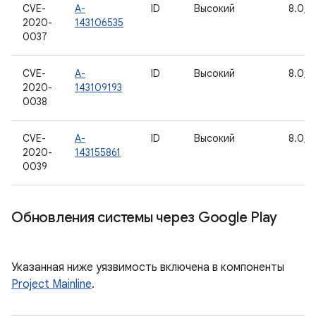
CVE-
A-
ID
Высокий
8.0, 8
2020-
143106535
0037
CVE-
A-
ID
Высокий
8.0, 8
2020-
143109193
0038
CVE-
A-
ID
Высокий
8.0, 8
2020-
143155861
0039
Обновления системы через Google Play
Указанная ниже уязвимость включена в компоненты
Project Mainline
.