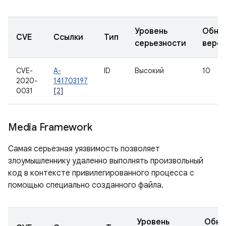
Уровень
Обно
CVE
Ссылки
Тип
серьезности
верс
CVE-
A-
ID
Высокий
10
2020-
141703197
0031
[
2
]
Media Framework
Самая серьезная уязвимость позволяет
злоумышленнику удаленно выполнять произвольный
код в контексте привилегированного процесса с
помощью специально созданного файла.
Уровень
Обно