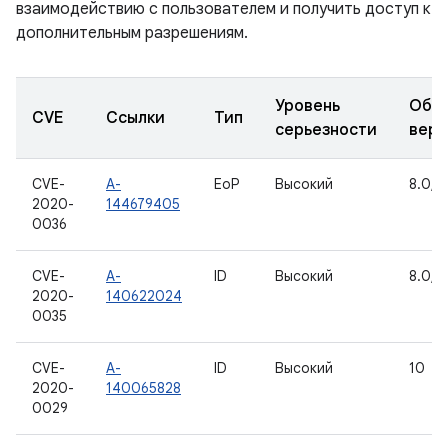
взаимодействию с пользователем и получить доступ к
дополнительным разрешениям.
Уровень
Обн
CVE
Ссылки
Тип
серьезности
верс
CVE-
A-
EoP
Высокий
8.0, 8
2020-
144679405
0036
CVE-
A-
ID
Высокий
8.0, 8
2020-
140622024
0035
CVE-
A-
ID
Высокий
10
2020-
140065828
0029