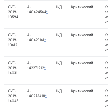
CVE-
A-
Н/Д
Критический
Ком
2019-
140424564
*
зак
10594
исх
код
CVE-
A-
Н/Д
Критический
Ком
2019-
140423161
*
зак
10612
исх
код
CVE-
A-
Н/Д
Критический
Ком
2019-
142271912
*
зак
14031
исх
код
CVE-
A-
Н/Д
Критический
Ком
2019-
140973418
*
зак
14045
исх
код