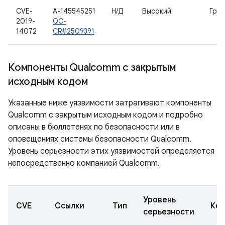
CVE-
A-145545251
Н/Д
Высокий
Гра
2019-
QC-
14072
CR#2509391
Компоненты Qualcomm с закрытым
исходным кодом
Указанные ниже уязвимости затрагивают компоненты
Qualcomm с закрытым исходным кодом и подробно
описаны в бюллетенях по безопасности или в
оповещениях системы безопасности Qualcomm.
Уровень серьезности этих уязвимостей определяется
непосредственно компанией Qualcomm.
Уровень
CVE
Ссылки
Тип
Ком
серьезности