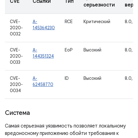
CVE
Ссылки
Тип
серьезности
верс
CVE-
A-
RCE
Критический
8.0, 8.
2020-
145364230
0032
CVE-
A-
EoP
Высокий
8.0, 8.
2020-
144351324
0033
CVE-
A-
ID
Высокий
8.0, 8.
2020-
62458770
0034
Система
Самая серьезная уязвимость позволяет локальному
вредоносному приложению обойти требования к