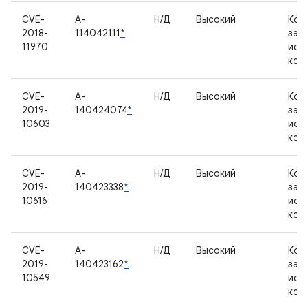
CVE-
A-
Н/Д
Высокий
Ком
2018-
114042111
*
зак
11970
исх
код
CVE-
A-
Н/Д
Высокий
Ком
2019-
140424074
*
зак
10603
исх
код
CVE-
A-
Н/Д
Высокий
Ком
2019-
140423338
*
зак
10616
исх
код
CVE-
A-
Н/Д
Высокий
Ком
2019-
140423162
*
зак
10549
исх
код