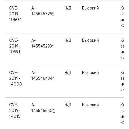
CVE-
A-
Н/Д
Высокий
Ком
2019-
145545725
*
зак
10604
исх
код
CVE-
A-
Н/Д
Высокий
Ком
2019-
145545283
*
зак
10591
исх
код
CVE-
A-
Н/Д
Высокий
Ком
2019-
145546434
*
зак
14000
исх
код
CVE-
A-
Н/Д
Высокий
Ком
2019-
145545650
*
зак
14015
исх
код