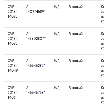
CVE-
A-
Н/Д
Высокий
Ком
2019-
140974589
*
зак
14082
исх
код
CVE-
A-
Н/Д
Высокий
Ком
2019-
143902807
*
зак
14085
исх
код
CVE-
A-
Н/Д
Высокий
Ком
2019-
145545282
*
зак
14048
исх
код
CVE-
A-
Н/Д
Высокий
Ком
2019-
145545758
*
зак
14061
исх
код