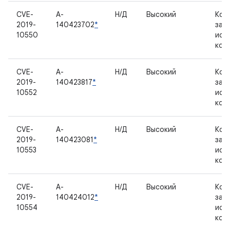
CVE-
A-
Н/Д
Высокий
Ком
2019-
140423702
*
зак
10550
исх
код
CVE-
A-
Н/Д
Высокий
Ком
2019-
140423817
*
зак
10552
исх
код
CVE-
A-
Н/Д
Высокий
Ком
2019-
140423081
*
зак
10553
исх
код
CVE-
A-
Н/Д
Высокий
Ком
2019-
140424012
*
зак
10554
исх
код