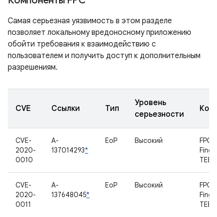
Компоненты FPC
Самая серьезная уязвимость в этом разделе
позволяет локальному вредоносному приложению
обойти требования к взаимодействию с
пользователем и получить доступ к дополнительным
разрешениям.
Уровень
CVE
Ссылки
Тип
Ком
серьезности
CVE-
A-
EoP
Высокий
FPC
2020-
137014293
*
Finge
0010
TEE
CVE-
A-
EoP
Высокий
FPC
2020-
137648045
*
Finge
0011
TEE