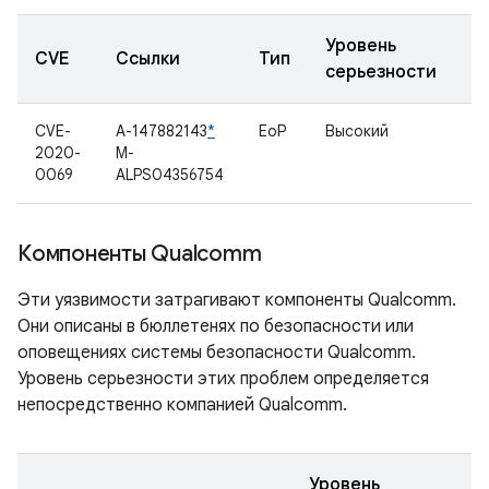
Уровень
CVE
Ссылки
Тип
К
серьезности
CVE-
A-147882143
*
EoP
Высокий
С
2020-
M-
0069
ALPS04356754
Компоненты Qualcomm
Эти уязвимости затрагивают компоненты Qualcomm.
Они описаны в бюллетенях по безопасности или
оповещениях системы безопасности Qualcomm.
Уровень серьезности этих проблем определяется
непосредственно компанией Qualcomm.
Уровень