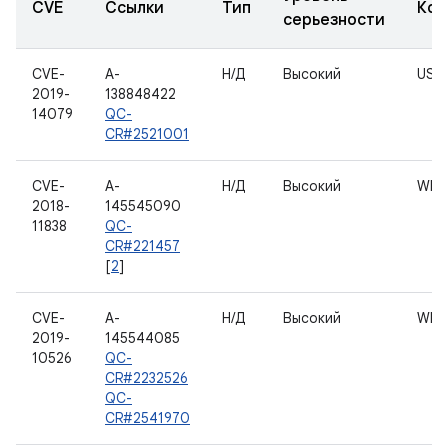
CVE
Ссылки
Тип
Ком
серьезности
CVE-
A-
Н/Д
Высокий
USB
2019-
138848422
14079
QC-
CR#2521001
CVE-
A-
Н/Д
Высокий
WLA
2018-
145545090
11838
QC-
CR#221457
[
2
]
CVE-
A-
Н/Д
Высокий
WLA
2019-
145544085
10526
QC-
CR#2232526
QC-
CR#2541970