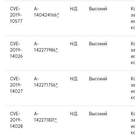
CVE-
A-
Н/Д
Высокий
Ком
2019-
140424166
*
зак
10577
исх
код
CVE-
A-
Н/Д
Высокий
Ком
2019-
142271986
*
зак
14026
исх
код
CVE-
A-
Н/Д
Высокий
Ком
2019-
142271756
*
зак
14027
исх
код
CVE-
A-
Н/Д
Высокий
Ком
2019-
142271831
*
зак
14028
исх
код