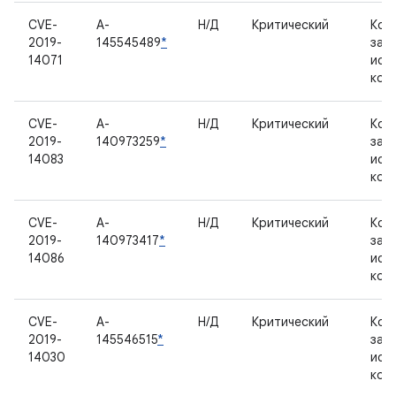
CVE-
A-
Н/Д
Критический
Ком
2019-
145545489
*
зак
14071
исх
код
CVE-
A-
Н/Д
Критический
Ком
2019-
140973259
*
зак
14083
исх
код
CVE-
A-
Н/Д
Критический
Ком
2019-
140973417
*
зак
14086
исх
код
CVE-
A-
Н/Д
Критический
Ком
2019-
145546515
*
зак
14030
исх
код