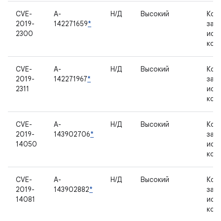
CVE-
A-
Н/Д
Высокий
Ком
2019-
142271659
*
зак
2300
исх
код
CVE-
A-
Н/Д
Высокий
Ком
2019-
142271967
*
зак
2311
исх
код
CVE-
A-
Н/Д
Высокий
Ком
2019-
143902706
*
зак
14050
исх
код
CVE-
A-
Н/Д
Высокий
Ком
2019-
143902882
*
зак
14081
исх
код