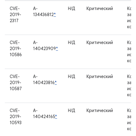
CVE-
A-
Н/Д
Критический
Ком
2019-
134436812
*
зак
2317
исх
код
CVE-
A-
Н/Д
Критический
Ком
2019-
140423909
*
зак
10586
исх
код
CVE-
A-
Н/Д
Критический
Ком
2019-
140423816
*
зак
10587
исх
код
CVE-
A-
Н/Д
Критический
Ком
2019-
140424165
*
зак
10593
исх
код