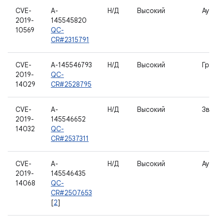
CVE-
A-
Н/Д
Высокий
Ауд
2019-
145545820
10569
QC-
CR#2315791
CVE-
A-145546793
Н/Д
Высокий
Гра
2019-
QC-
14029
CR#2528795
CVE-
A-
Н/Д
Высокий
Звук
2019-
145546652
14032
QC-
CR#2537311
CVE-
A-
Н/Д
Высокий
Ауд
2019-
145546435
14068
QC-
CR#2507653
[
2
]