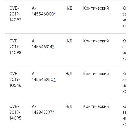
CVE-
A-
Н/Д
Критический
Ком
2019-
145546003
*
зак
14097
исх
код
CVE-
A-
Н/Д
Критический
Ком
2019-
145546314
*
зак
14098
исх
код
CVE-
A-
Н/Д
Критический
Ком
2019-
145545250
*
зак
10546
исх
код
CVE-
A-
Н/Д
Критический
Ком
2019-
142843397
*
зак
14095
исх
код