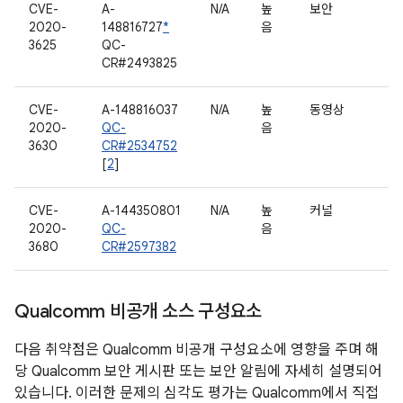
CVE-
A-
N/A
높
보안
2020-
148816727
*
음
3625
QC-
CR#2493825
CVE-
A-148816037
N/A
높
동영상
2020-
QC-
음
3630
CR#2534752
[
2
]
CVE-
A-144350801
N/A
높
커널
2020-
QC-
음
3680
CR#2597382
Qualcomm 비공개 소스 구성요소
다음 취약점은 Qualcomm 비공개 구성요소에 영향을 주며 해
당 Qualcomm 보안 게시판 또는 보안 알림에 자세히 설명되어
있습니다. 이러한 문제의 심각도 평가는 Qualcomm에서 직접