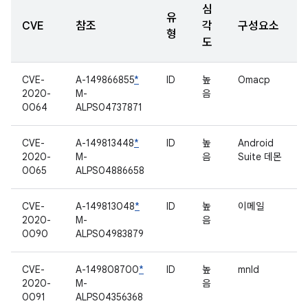
심
유
CVE
참조
각
구성요소
형
도
CVE-
A-149866855
*
ID
높
Omacp
2020-
M-
음
0064
ALPS04737871
CVE-
A-149813448
*
ID
높
Android
2020-
M-
음
Suite 데몬
0065
ALPS04886658
CVE-
A-149813048
*
ID
높
이메일
2020-
M-
음
0090
ALPS04983879
CVE-
A-149808700
*
ID
높
mnld
2020-
M-
음
0091
ALPS04356368