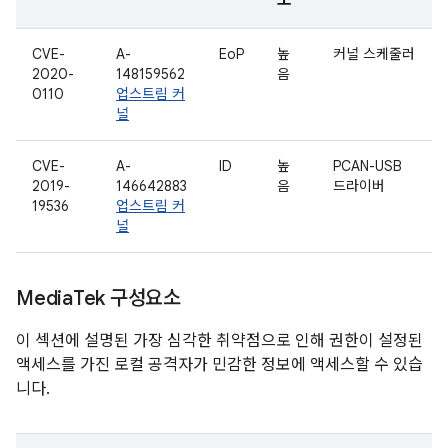
도
CVE-
A-
EoP
높
커널 스케줄러
2020-
148159562
음
0110
업스트림 커
널
CVE-
A-
ID
높
PCAN-USB
2019-
146642883
음
드라이버
19536
업스트림 커
널
Media
Tek 구성요소
이 섹션에 설명된 가장 심각한 취약점으로 인해 권한이 설정된
액세스를 가진 로컬 공격자가 민감한 정보에 액세스할 수 있습
니다.