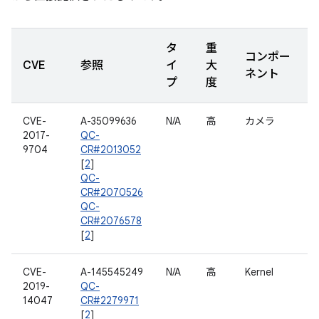
タ
重
コンポー
CVE
参照
イ
大
ネント
プ
度
CVE-
A-35099636
N/A
高
カメラ
2017-
QC-
9704
CR#2013052
[
2
]
QC-
CR#2070526
QC-
CR#2076578
[
2
]
CVE-
A-145545249
N/A
高
Kernel
2019-
QC-
14047
CR#2279971
[
2
]