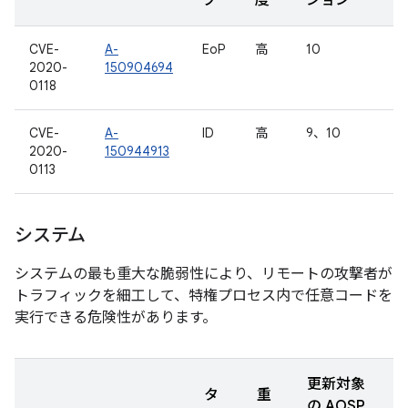
プ
度
ジョン
CVE-
A-
EoP
高
10
2020-
150904694
0118
CVE-
A-
ID
高
9、10
2020-
150944913
0113
システム
システムの最も重大な脆弱性により、リモートの攻撃者が
トラフィックを細工して、特権プロセス内で任意コードを
実行できる危険性があります。
更新対象
タ
重
の AOSP