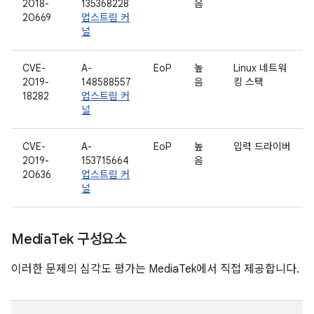
2018-
135368228
음
20669
업스트림 커
널
CVE-
A-
EoP
높
Linux 네트워
2019-
148588557
음
킹 스택
18282
업스트림 커
널
CVE-
A-
EoP
높
입력 드라이버
2019-
153715664
음
20636
업스트림 커
널
Media
Tek 구성요소
이러한 문제의 심각도 평가는 MediaTek에서 직접 제공합니다.