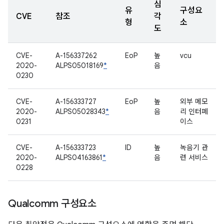
심
유
구성요
CVE
참조
각
형
소
도
CVE-
A-156337262
EoP
높
vcu
2020-
ALPS05018169
*
음
0230
CVE-
A-156333727
EoP
높
외부 메모
2020-
ALPS05028343
*
음
리 인터페
0231
이스
CVE-
A-156333723
ID
높
녹음기 관
2020-
ALPS04163861
*
음
련 서비스
0228
Qualcomm 구성요소