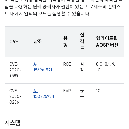
이 섹션의 가장 심각한 취약점이 악용될 경우 특별히 제작된 파
일을 사용하는 원격 공격자가 권한이 있는 프로세스의 컨텍스
트 내에서 임의의 코드를 실행할 수 있습니다.
심
유
업데이트된
CVE
참조
각
형
AOSP 버전
도
CVE-
A-
RCE
심
8.0, 8.1, 9,
2020-
156261521
각
10
9589
CVE-
A-
EoP
높
10
2020-
150226994
음
0226
시스템