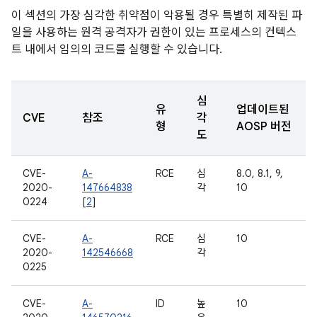
이 섹션의 가장 심각한 취약점이 악용될 경우 특별히 제작된 파
일을 사용하는 원격 공격자가 권한이 있는 프로세스의 컨텍스
트 내에서 임의의 코드를 실행할 수 있습니다.
심
유
업데이트된
CVE
참조
각
형
AOSP 버전
도
CVE-
A-
RCE
심
8.0, 8.1, 9,
2020-
147664838
각
10
0224
[
2
]
CVE-
A-
RCE
심
10
2020-
142546668
각
0225
CVE-
A-
ID
높
10