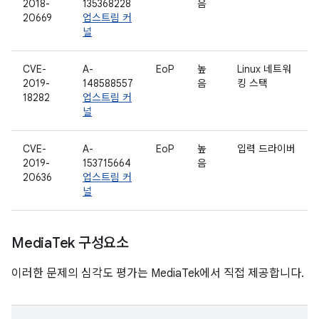
2018-
135368228
음
20669
업스트림 커
널
CVE-
A-
EoP
높
Linux 네트워
2019-
148588557
음
킹 스택
18282
업스트림 커
널
CVE-
A-
EoP
높
입력 드라이버
2019-
153715664
음
20636
업스트림 커
널
Media
Tek 구성요소
이러한 문제의 심각도 평가는 MediaTek에서 직접 제공합니다.