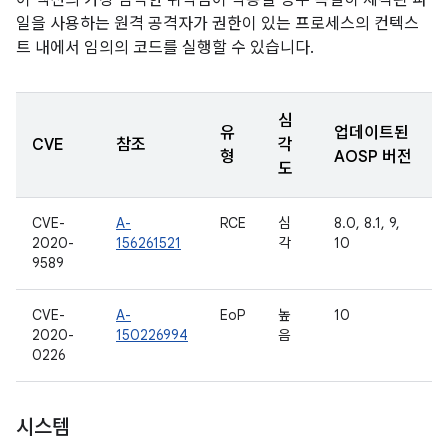
이 섹션의 가장 심각한 취약점이 악용될 경우 특별히 제작된 파
일을 사용하는 원격 공격자가 권한이 있는 프로세스의 컨텍스
트 내에서 임의의 코드를 실행할 수 있습니다.
심
유
업데이트된
CVE
참조
각
형
AOSP 버전
도
CVE-
A-
RCE
심
8.0, 8.1, 9,
2020-
156261521
각
10
9589
CVE-
A-
EoP
높
10
2020-
150226994
음
0226
시스템