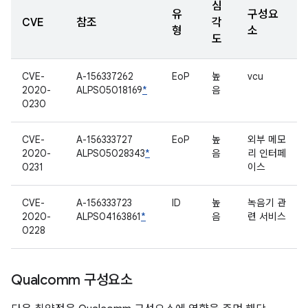
심
유
구성요
CVE
참조
각
형
소
도
CVE-
A-156337262
EoP
높
vcu
2020-
ALPS05018169
*
음
0230
CVE-
A-156333727
EoP
높
외부 메모
2020-
ALPS05028343
*
음
리 인터페
0231
이스
CVE-
A-156333723
ID
높
녹음기 관
2020-
ALPS04163861
*
음
련 서비스
0228
Qualcomm 구성요소