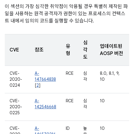
이 섹션의 가장 심각한 취약점이 악용될 경우 특별히 제작된 파
일을 사용하는 원격 공격자가 권한이 있는 프로세스의 컨텍스
트 내에서 임의의 코드를 실행할 수 있습니다.
심
유
업데이트된
CVE
참조
각
형
AOSP 버전
도
CVE-
A-
RCE
심
8.0, 8.1, 9,
2020-
147664838
각
10
0224
[
2
]
CVE-
A-
RCE
심
10
2020-
142546668
각
0225
CVE-
A-
ID
높
10