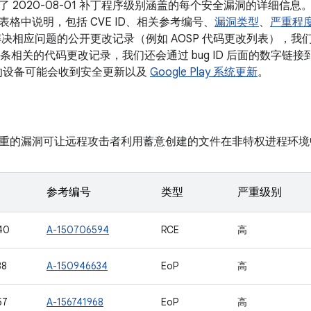
了 2020-08-01 补丁程序级别涵盖的每个安全漏洞的详细信
格中说明，包括 CVE ID、相关参考编号、
漏洞类型
、
严重程
决相应问题的公开更改记录（例如 AOSP 代码更改列表），我们会将
有多条相关的代码更改记录，我们还会通过 bug ID 后面的数字链接到更
本的设备可能会收到安全更新以及
Google Play 系统更新
。
重的漏洞可让远程攻击者利用蓄意创建的文件在非特权进程环境
参考编号
类型
严重级别
40
A-150706594
RCE
高
38
A-150946634
EoP
高
57
A-156741968
EoP
高