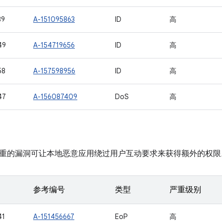
39
A-151095863
ID
高
49
A-154719656
ID
高
58
A-157598956
ID
高
47
A-156087409
DoS
高
重的漏洞可让本地恶意应用绕过用户互动要求来获得额外的权限
参考编号
类型
严重级别
41
A-151456667
EoP
高