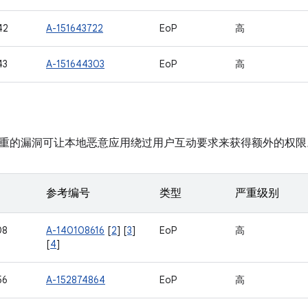
42
A-151643722
EoP
高
43
A-151644303
EoP
高
重的漏洞可让本地恶意应用绕过用户互动要求来获得额外的权限
参考编号
类型
严重级别
08
A-140108616
[
2
] [
3
]
EoP
高
[
4
]
56
A-152874864
EoP
高