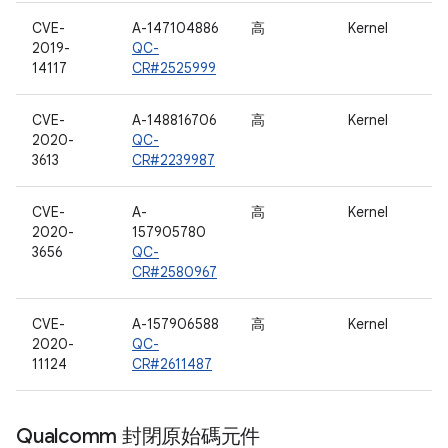
CVE-
A-147104886
高
Kernel
2019-
QC-
14117
CR#2525999
CVE-
A-148816706
高
Kernel
2020-
QC-
3613
CR#2239987
CVE-
A-
高
Kernel
2020-
157905780
3656
QC-
CR#2580967
CVE-
A-157906588
高
Kernel
2020-
QC-
11124
CR#2611487
Qualcomm 封閉原始碼元件