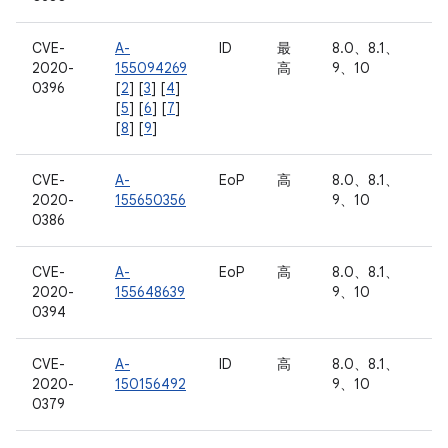
CVE-
A-
ID
最
8.0、8.1、
2020-
155094269
高
9、10
0396
[
2
] [
3
] [
4
]
[
5
] [
6
] [
7
]
[
8
] [
9
]
CVE-
A-
EoP
高
8.0、8.1、
2020-
155650356
9、10
0386
CVE-
A-
EoP
高
8.0、8.1、
2020-
155648639
9、10
0394
CVE-
A-
ID
高
8.0、8.1、
2020-
150156492
9、10
0379