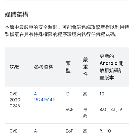
媒體架構
本節中最嚴重的安全漏洞，可能會讓遠端攻擊者得以利用特
製檔案在具有特殊權限的程序環境內執行任何程式碼。
更新的
嚴
類
Android 開
CVE
參考資料
重
型
放原始碼計
性
畫版本
CVE-
A-
ID
高
10
2020-
152496149
0245
RCE
最
8.0、8.1、9
高
CVE-
A-
EoP
高
9、10