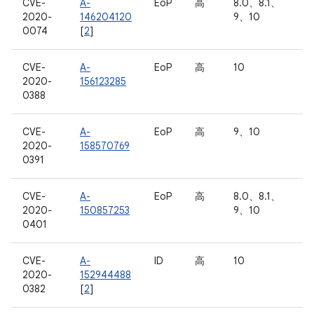
CVE-
A-
EoP
高
8.0、8.1、
2020-
146204120
9、10
0074
[
2
]
CVE-
A-
EoP
高
10
2020-
156123285
0388
CVE-
A-
EoP
高
9、10
2020-
158570769
0391
CVE-
A-
EoP
高
8.0、8.1、
2020-
150857253
9、10
0401
CVE-
A-
ID
高
10
2020-
152944488
0382
[
2
]