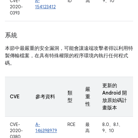
CVE-
A-
ID
高
9、10
2020-
154123412
0393
系統
本節中最嚴重的安全漏洞，可能會讓遠端攻擊者得以利用特
製傳輸檔案，在具有特殊權限的程序環境內執行任何程式
碼。
更新的
嚴
類
Android 開
CVE
參考資料
重
型
放原始碼計
性
畫版本
CVE-
A-
RCE
最
8.0、8.1、
2020-
146398979
高
9、10
0380