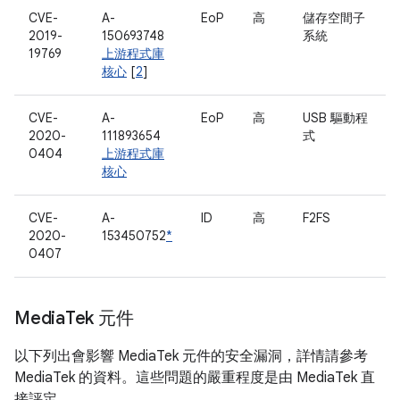
CVE-
A-
EoP
高
儲存空間子
2019-
150693748
系統
19769
上游程式庫
核心
[
2
]
CVE-
A-
EoP
高
USB 驅動程
2020-
111893654
式
0404
上游程式庫
核心
CVE-
A-
ID
高
F2FS
2020-
153450752
*
0407
Media
Tek 元件
以下列出會影響 MediaTek 元件的安全漏洞，詳情請參考
MediaTek 的資料。這些問題的嚴重程度是由 MediaTek 直
接評定。