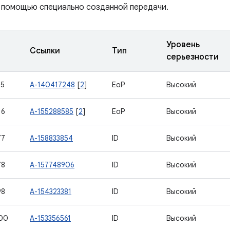
 помощью специально созданной передачи.
Уровень
Ссылки
Тип
серьезности
15
A-140417248
[
2
]
EoP
Высокий
16
A-155288585
[
2
]
EoP
Высокий
77
A-158833854
ID
Высокий
78
A-157748906
ID
Высокий
98
A-154323381
ID
Высокий
00
A-153356561
ID
Высокий