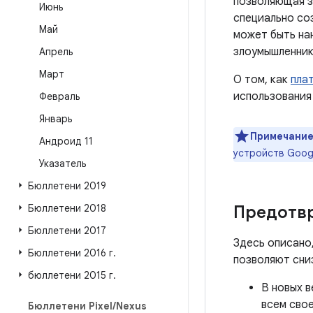
позволяющая з
Июнь
специально со
Май
может быть на
злоумышленник
Апрель
Март
О том, как
пла
использования
Февраль
Январь
Примечание
Андроид 11
устройств Goog
Указатель
Бюллетени 2019
Бюллетени 2018
Предотв
Бюллетени 2017
Здесь описано
Бюллетени 2016 г
.
позволяют сни
бюллетени 2015 г
.
В новых в
всем сво
Бюллетени Pixel
/
Nexus