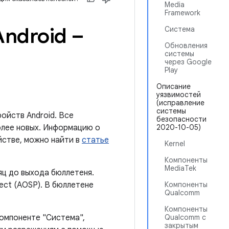
Media
Framework
ndroid –
Система
Обновления
системы
через Google
Play
Описание
уязвимостей
(исправление
системы
ойств Android. Все
безопасности
олее новых. Информацию о
2020-10-05)
йстве, можно найти в
статье
Kernel
Компоненты
MediaTek
яц до выхода бюллетеня.
ect (AOSP). В бюллетене
Компоненты
Qualcomm
Компоненты
компоненте "Система",
Qualcomm с
закрытым