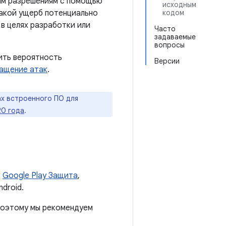
ым разрешениям с помощью
исходным
какой ущерб потенциально
кодом
в целях разработки или
Часто
задаваемые
вопросы
ить вероятность
Версии
ащение атак
.
х встроенного ПО для
20 года
.
к
Google Play Защита
,
droid.
 поэтому мы рекомендуем