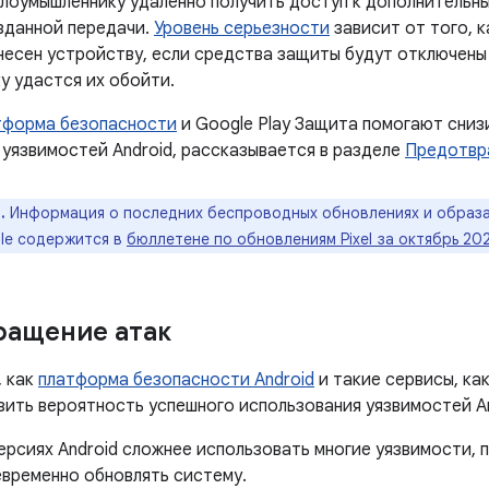
лоумышленнику удаленно получить доступ к дополнительн
зданной передачи.
Уровень серьезности
зависит от того, 
несен устройству, если средства защиты будут отключены 
у удастся их обойти.
тформа безопасности
и Google Play Защита помогают сниз
 уязвимостей Android, рассказывается в разделе
Предотвр
.
Информация о последних беспроводных обновлениях и образа
le содержится в
бюллетене по обновлениям Pixel за октябрь 20
ращение атак
, как
платформа безопасности Android
и такие сервисы, ка
зить вероятность успешного использования уязвимостей An
ерсиях Android сложнее использовать многие уязвимости,
евременно обновлять систему.