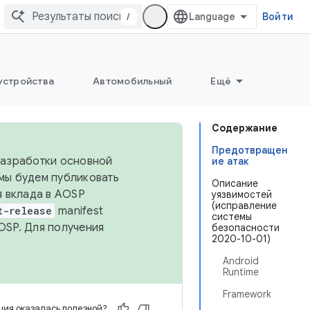
/
Войти
устройства
Автомобильный
Ещё
Содержание
Предотвращен
 разработки основной
ие атак
 мы будем публиковать
Описание
я вклада в AOSP
уязвимостей
(исправление
t-release
manifest
системы
OSP. Для получения
безопасности
2020-10-01)
Android
Runtime
Framework
ия оказалась полезной?