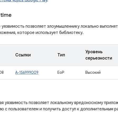
темы через Google Play
.
ntime
е уязвимость позволяет злоумышленнику локально выполнят
ложения, которое использует библиотеку.
Уровень
Ссылки
Тип
серьезности
08
A-156999009
EoP
Высокий
ая уязвимость позволяет локальному вредоносному прило
ю с пользователем и получить доступ к дополнительным р