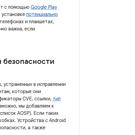
ает с помощью
Google Play
б установке
потенциально
 телефонах и планшетах,
нно важна, если
ы безопасности
, устраненных в исправлении
нтам, которые они
ификаторы CVE, ссылки,
тип
озможно, мы добавляем к
список AOSP). Если таких
обках. Устройства с Android
зопасности, а также