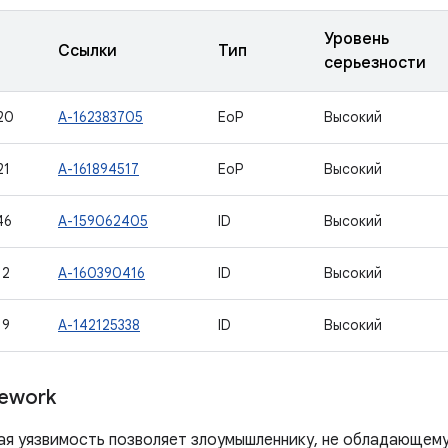
Уровень
Ссылки
Тип
серьезности
20
A-162383705
EoP
Высокий
21
A-161894517
EoP
Высокий
46
A-159062405
ID
Высокий
12
A-160390416
ID
Высокий
19
A-142125338
ID
Высокий
ework
ая уязвимость позволяет злоумышленнику, не обладающем