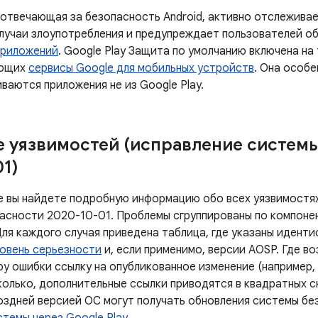
 отвечающая за безопасность Android, активно отслежив
лучаи злоупотребления и предупреждает пользователей о
приложений
. Google Play Защита по умолчанию включена на
ующих
сервисы Google для мобильных устройств
. Она особе
ваются приложения не из Google Play.
 уязвимостей (исправление систем
1)
е вы найдете подробную информацию обо всех уязвимостях
асности 2020-10-01. Проблемы сгруппированы по компоне
Для каждого случая приведена таблица, где указаны идент
овень серьезности
и, если применимо, версии AOSP. Где в
у ошибки ссылку на опубликованное изменение (например, 
олько, дополнительные ссылки приводятся в квадратных ск
поздней версией ОС могут получать обновления системы бе