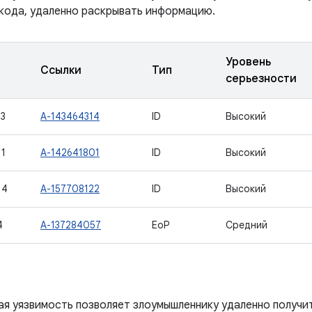
 кода, удаленно раскрывать информацию.
Уровень
Ссылки
Тип
серьезности
3
A-143464314
ID
Высокий
1
A-142641801
ID
Высокий
14
A-157708122
ID
Высокий
4
A-137284057
EoP
Средний
ая уязвимость позволяет злоумышленнику удаленно получи