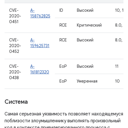
CVE-
A-
ID
Высокий
10, 11
2020-
158762825
0451
RCE
Критический
8.0, 8.
CVE-
A-
RCE
Высокий
8.0, 8.1
2020-
159625731
0452
CVE-
A-
EoP
Высокий
11
2020-
161812320
0438
EoP
Умеренная
10
Система
Самая серьезная уязвимость позволяет находящемуся
поблизости злоумышленнику выполнять произвольный
код в контексте привилегированного процесса с