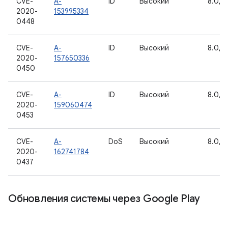
CVE-
A-
ID
Высокий
8.0, 8.
2020-
153995334
0448
CVE-
A-
ID
Высокий
8.0, 8.
2020-
157650336
0450
CVE-
A-
ID
Высокий
8.0, 8
2020-
159060474
0453
CVE-
A-
DoS
Высокий
8.0, 8.
2020-
162741784
0437
Обновления системы через Google Play