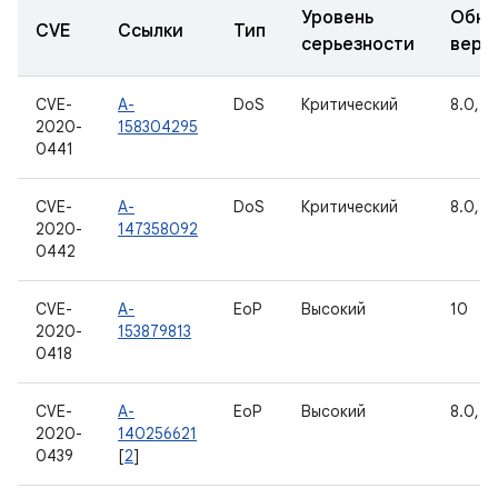
Уровень
Обно
CVE
Ссылки
Тип
серьезности
верс
CVE-
A-
DoS
Критический
8.0, 8.
2020-
158304295
0441
CVE-
A-
DoS
Критический
8.0, 8.
2020-
147358092
0442
CVE-
A-
EoP
Высокий
10
2020-
153879813
0418
CVE-
A-
EoP
Высокий
8.0, 8.
2020-
140256621
0439
[
2
]