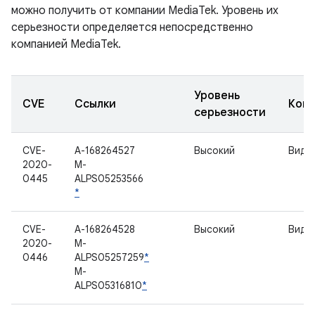
можно получить от компании MediaTek. Уровень их
серьезности определяется непосредственно
компанией MediaTek.
Уровень
CVE
Ссылки
Ком
серьезности
CVE-
A-168264527
Высокий
Виде
2020-
M-
0445
ALPS05253566
*
CVE-
A-168264528
Высокий
Виде
2020-
M-
0446
ALPS05257259
*
M-
ALPS05316810
*