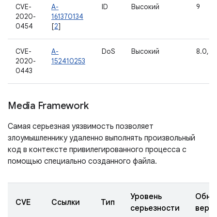
CVE-
A-
ID
Высокий
9
2020-
161370134
0454
[
2
]
CVE-
A-
DoS
Высокий
8.0, 8.
2020-
152410253
0443
Media Framework
Самая серьезная уязвимость позволяет
злоумышленнику удаленно выполнять произвольный
код в контексте привилегированного процесса с
помощью специально созданного файла.
Уровень
Обно
CVE
Ссылки
Тип
серьезности
верс