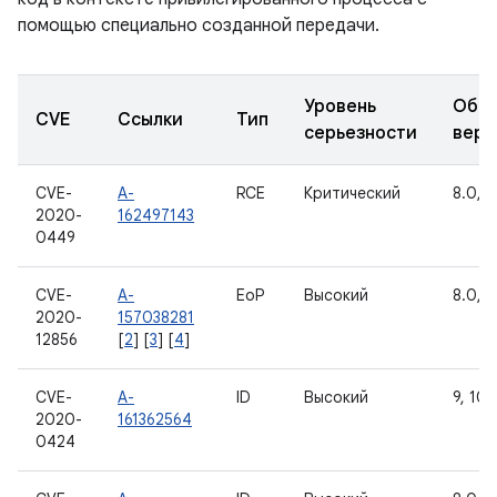
помощью специально созданной передачи.
Уровень
Обно
CVE
Ссылки
Тип
серьезности
верс
CVE-
A-
RCE
Критический
8.0, 8.
2020-
162497143
0449
CVE-
A-
EoP
Высокий
8.0, 8.
2020-
157038281
12856
[
2
] [
3
] [
4
]
CVE-
A-
ID
Высокий
9, 10, 
2020-
161362564
0424