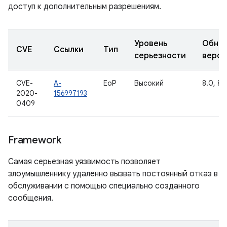
доступ к дополнительным разрешениям.
Уровень
Обно
CVE
Ссылки
Тип
серьезности
верси
CVE-
A-
EoP
Высокий
8.0, 8.1
2020-
156997193
0409
Framework
Самая серьезная уязвимость позволяет
злоумышленнику удаленно вызвать постоянный отказ в
обслуживании с помощью специально созданного
сообщения.