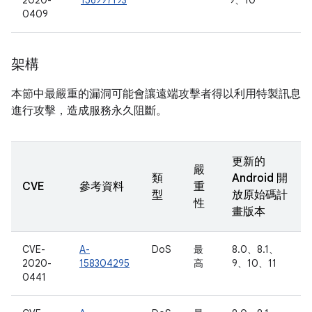
2020-
156997193
9、10
0409
架構
本節中最嚴重的漏洞可能會讓遠端攻擊者得以利用特製訊息
進行攻擊，造成服務永久阻斷。
更新的
嚴
類
Android 開
CVE
參考資料
重
型
放原始碼計
性
畫版本
CVE-
A-
DoS
最
8.0、8.1、
2020-
158304295
高
9、10、11
0441