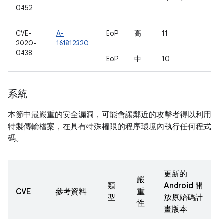
0452
CVE-
A-
EoP
高
11
2020-
161812320
0438
EoP
中
10
系統
本節中最嚴重的安全漏洞，可能會讓鄰近的攻擊者得以利用
特製傳輸檔案，在具有特殊權限的程序環境內執行任何程式
碼。
更新的
嚴
類
Android 開
CVE
參考資料
重
型
放原始碼計
性
畫版本