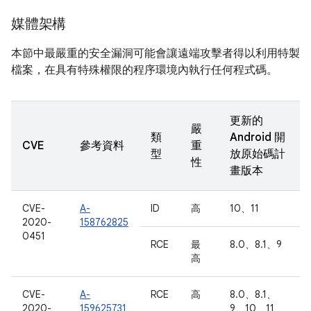
媒體架構
本節中最嚴重的安全漏洞可能會讓遠端攻擊者得以利用特製
檔案，在具有特殊權限的程序環境內執行任何程式碼。
更新的
嚴
類
Android 開
CVE
參考資料
重
型
放原始碼計
性
畫版本
CVE-
A-
ID
高
10、11
2020-
158762825
0451
RCE
最
8.0、8.1、9
高
CVE-
A-
RCE
高
8.0、8.1、
2020-
159625731
9、10、11