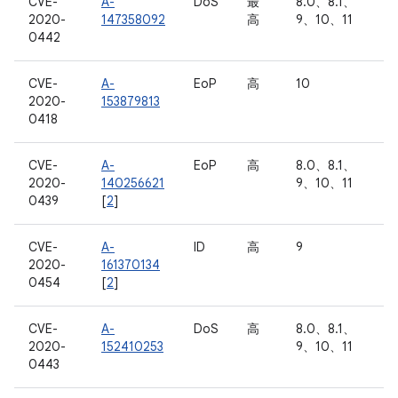
CVE-
A-
DoS
最
8.0、8.1、
2020-
147358092
高
9、10、11
0442
CVE-
A-
EoP
高
10
2020-
153879813
0418
CVE-
A-
EoP
高
8.0、8.1、
2020-
140256621
9、10、11
0439
[
2
]
CVE-
A-
ID
高
9
2020-
161370134
0454
[
2
]
CVE-
A-
DoS
高
8.0、8.1、
2020-
152410253
9、10、11
0443