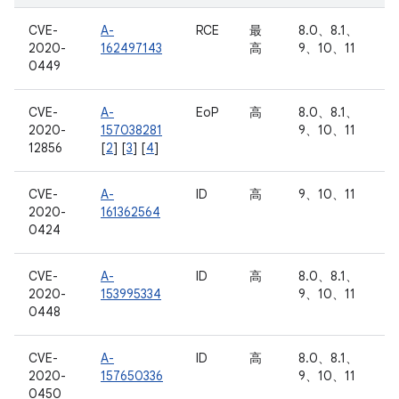
CVE-
A-
RCE
最
8.0、8.1、
2020-
162497143
高
9、10、11
0449
CVE-
A-
EoP
高
8.0、8.1、
2020-
157038281
9、10、11
12856
[
2
] [
3
] [
4
]
CVE-
A-
ID
高
9、10、11
2020-
161362564
0424
CVE-
A-
ID
高
8.0、8.1、
2020-
153995334
9、10、11
0448
CVE-
A-
ID
高
8.0、8.1、
2020-
157650336
9、10、11
0450