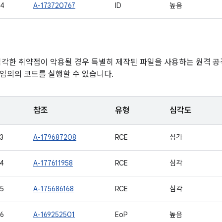
84
A-173720767
ID
높음
심각한 취약점이 악용될 경우 특별히 제작된 파일을 사용하는 원격 
임의의 코드를 실행할 수 있습니다.
참조
유형
심각도
3
A-179687208
RCE
심각
4
A-177611958
RCE
심각
5
A-175686168
RCE
심각
6
A-169252501
EoP
높음