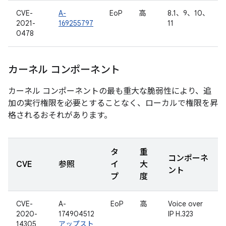
CVE-
A-
EoP
高
8.1、9、10、
2021-
169255797
11
0478
カーネル コンポーネント
カーネル コンポーネントの最も重大な脆弱性により、追
加の実行権限を必要とすることなく、ローカルで権限を昇
格されるおそれがあります。
タ
重
コンポーネ
CVE
参照
イ
大
ント
プ
度
CVE-
A-
EoP
高
Voice over
2020-
174904512
IP H.323
14305
アップスト