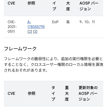
CVE
参照
イ
大
AOSP バー
プ
度
ジョン
CVE-
A-
EoP
高
9、10、11
2021-
178055795
0511
[
2
] [
3
]
フレームワーク
フレームワークの脆弱性により、追加の実行権限を必要と
することなく、クロスユーザー権限のローカル情報を漏洩
されるおそれがあります。
タ
重
更新対象の
CVE
参照
イ
大
AOSP バー
プ
度
ジョン