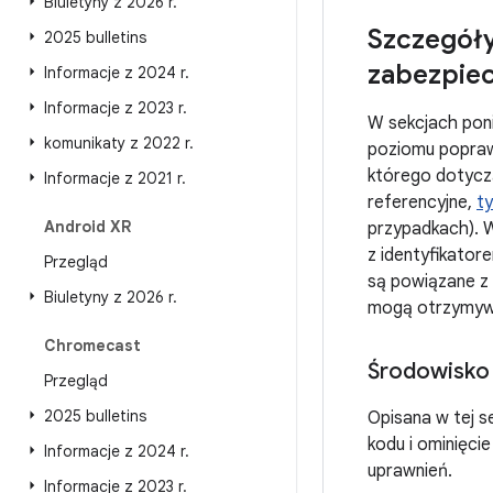
Biuletyny z 2026 r
.
Szczegóły
2025 bulletins
zabezpiec
Informacje z 2024 r
.
Informacje z 2023 r
.
W sekcjach poni
komunikaty z 2022 r
.
poziomu popraw
którego dotyczą
Informacje z 2021 r
.
referencyjne,
ty
Android XR
przypadkach). W
z identyfikator
Przegląd
są powiązane z 
Biuletyny z 2026 r
.
mogą otrzymywa
Chromecast
Środowisko
Przegląd
2025 bulletins
Opisana w tej s
kodu i ominięci
Informacje z 2024 r
.
uprawnień.
Informacje z 2023 r
.