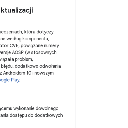
tualizacji
ieczeniach, która dotyczy
wane według komponentu,
ikator CVE, powiązane numery
 wersje AOSP (w stosownych
wiązała problem,
ego błędu, dodatkowe odwołania
 z Androidem 10 i nowszym
ogle Play
.
ującemu wykonanie dowolnego
skania dostępu do dodatkowych