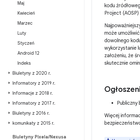
Maj
kodu źródłoweg
Project (AOSP) 
Kwiecień
Marzec
Najpoważniejsz
może umożliwić 
Luty
dowolnego kodu
Styczeń
wykorzystanie l
Android 12
założeniu, że ś
skutecznie omin
Indeks
Biuletyny z 2020 r
.
Informatory z 2019 r
.
Ogłoszen
Informacje z 2018 r
.
Publiczny 
Informatory z 2017 r
.
Biuletyny z 2016 r
.
Więcej informac
bezpieczeństwo 
komunikaty z 2015 r
.
Biuletyny Pixela
/
Nexusa