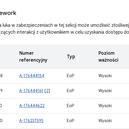
ework
luka w zabezpieczeniach w tej sekcji może umożliwić złośliwej a
ących interakcji z użytkownikiem w celu uzyskania dostępu 
Numer
Poziom
Typ
referencyjny
ważności
08
A-176444154
EoP
Wysoki
09
A-176444161
[
2
]
EoP
Wysoki
0
A-176444622
EoP
Wysoki
20
A-176237595
EoP
Wysoki