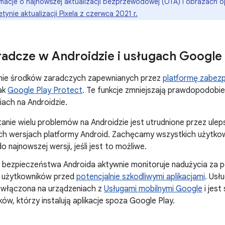
macje o najnowszej aktualizacji bezprzewodowej (OTA) i obrazach
etynie aktualizacji Pixela z czerwca 2021 r.
radcze w Androidzie i usługach Google
ie środków zaradczych zapewnianych przez
platformę zabez
jak
Google Play Protect
. Te funkcje zmniejszają prawdopodobi
ach na Androidzie.
anie wielu problemów na Androidzie jest utrudnione przez ul
h wersjach platformy Android. Zachęcamy wszystkich użytkow
o najnowszej wersji, jeśli jest to możliwe.
. bezpieczeństwa Androida aktywnie monitoruje nadużycia za
a użytkowników przed
potencjalnie szkodliwymi aplikacjami
. Usł
 włączona na urządzeniach z
Usługami mobilnymi Google
i jest
ów, którzy instalują aplikacje spoza Google Play.