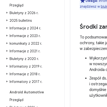
Uwaga:
infor
Przegląd
znajdziesz w
biul
Biuletyny z 2026 r
.
2025 bulletins
Środki za
Informacje z 2024 r
.
Informacje z 2023 r
.
To podsumowan
ochrony, takie 
komunikaty z 2022 r
.
w zabezpieczeni
Informacje z 2021 r
.
Wykorzyst
Biuletyny z 2020 r
.
w nowszyc
Informatory z 2019 r
.
Androida d
Informacje z 2018 r
.
Zespół ds
Informatory z 2017 r
.
i ostrzeg
domyślnie
Android Automotive
użytkownik
Przegląd