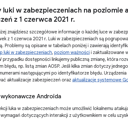
 luki w zabezpieczeniach na poziomie ak
zeń z 1 czerwca 2021 r
.
żej znajdziesz szczegółowe informacje o każdej luce w zabezp
ek z 1 czerwca 2021 r. Luki w zabezpieczeniach są pogrupo
. Problemy są opisane w tabelach poniżej i zawierają identyf
p luki w zabezpieczeniach
,
poziom ważności
i zaktualizowane
 przypadku dostępności linkujemy publiczną zmianę, która roz
em błędu, np. listą zmian AOSP. Jeśli kilka zmian dotyczy jedn
numerami następującymi po identyfikatorze błędu. Urządzenia
ć aktualizacje zabezpieczeń oraz
aktualizacje systemowe Go
 wykonawcze Androida
ekcji luka w zabezpieczeniach może umożliwić lokalnemu atak
e wymagań dotyczących interakcji z użytkownikiem w celu uzy