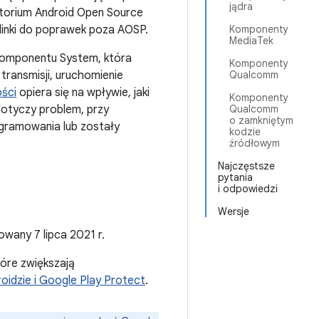
jądra
torium Android Open Source
 linki do poprawek poza AOSP.
Komponenty
MediaTek
 komponentu System, która
Komponenty
transmisji, uruchomienie
Qualcomm
ści
opiera się na wpływie, jaki
Komponenty
dotyczy problem, przy
Qualcomm
o zamkniętym
ogramowania lub zostały
kodzie
źródłowym
Najczęstsze
pytania
i odpowiedzi
Wersje
owany 7 lipca 2021 r.
tóre zwiększają
oidzie i Google Play Protect
.