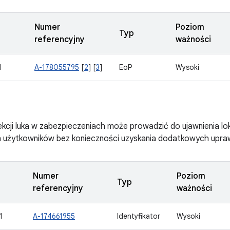
Numer
Poziom
Typ
referencyjny
ważności
1
A-178055795
[
2
] [
3
]
EoP
Wysoki
ekcji luka w zabezpieczeniach może prowadzić do ujawnienia lok
h użytkowników bez konieczności uzyskania dodatkowych upra
Numer
Poziom
Typ
referencyjny
ważności
1
A-174661955
Identyfikator
Wysoki