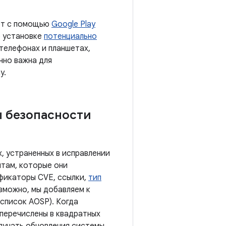
ает с помощью
Google Play
б установке
потенциально
 телефонах и планшетах,
нно важна для
y.
ы безопасности
, устраненных в исправлении
там, которые они
ификаторы CVE, ссылки,
тип
озможно, мы добавляем к
список AOSP). Когда
 перечислены в квадратных