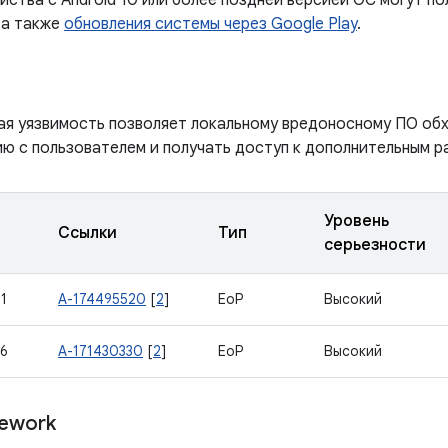
йства с Android 10 или более поздней версией ОС могут п
 а также
обновления системы через Google Play
.
ая уязвимость позволяет локальному вредоносному ПО об
ю с пользователем и получать доступ к дополнительным р
Уровень
Ссылки
Тип
серьезности
1
A-174495520
[
2
]
EoP
Высокий
6
A-171430330
[
2
]
EoP
Высокий
ework