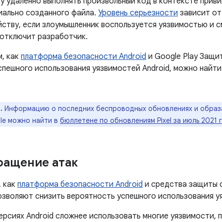
у удаленно выполнять произвольный код в контексте приви
ально созданного файла.
Уровень серьезности
зависит от
йству, если злоумышленник воспользуется уязвимостью и 
 отключит разработчик.
м, как
платформа безопасности Android
и Google Play Защи
спешного использования уязвимостей Android, можно найти
.
Информацию о последних беспроводных обновлениях и образ
le можно найти в
бюллетене по обновлениям Pixel за июль 2021 
ращение атак
, как
платформа безопасности Android
и средства защиты 
позволяют снизить вероятность успешного использования у
ерсиях Android сложнее использовать многие уязвимости,