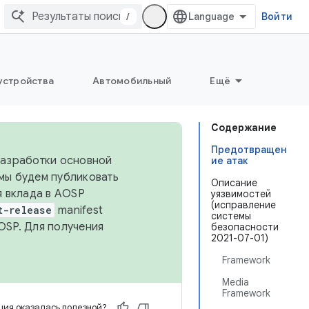
/
Войти
устройства
Автомобильный
Ещё
Содержание
Предотвращен
 разработки основной
ие атак
 мы будем публиковать
Описание
я вклада в AOSP
уязвимостей
(исправление
t-release
manifest
системы
OSP. Для получения
безопасности
2021-07-01)
Framework
Media
Framework
ия оказалась полезной?