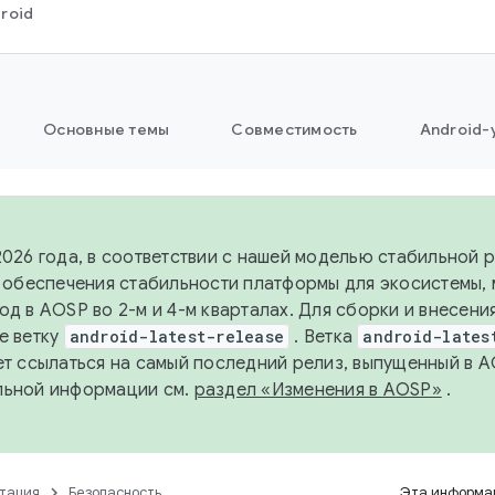
roid
Основные темы
Совместимость
Android-
2026 года, в соответствии с нашей моделью стабильной
я обеспечения стабильности платформы для экосистемы,
од в AOSP во 2-м и 4-м кварталах. Для сборки и внесени
е ветку
android-latest-release
. Ветка
android-lates
ет ссылаться на самый последний релиз, выпущенный в A
льной информации см.
раздел «Изменения в AOSP»
.
тация
Безопасность
Эта информац