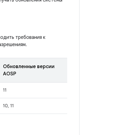
олучать обновления системы
ходить требования к
азрешениям.
Обновленные версии
AOSP
11
10, 11