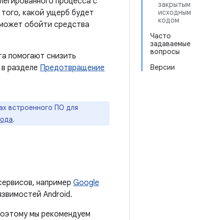
легированного процесса с
закрытым
 того, какой ущерб будет
исходным
кодом
сможет обойти средства
Часто
задаваемые
вопросы
та помогают снизить
 в разделе
Предотвращение
Версии
ах встроенного ПО для
года
.
сервисов, например
Google
язвимостей Android.
 поэтому мы рекомендуем