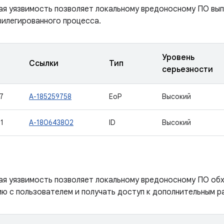
ая уязвимость позволяет локальному вредоносному ПО вып
вилегированного процесса.
Уровень
Ссылки
Тип
серьезности
7
A-185259758
EoP
Высокий
1
A-180643802
ID
Высокий
ая уязвимость позволяет локальному вредоносному ПО об
ю с пользователем и получать доступ к дополнительным р