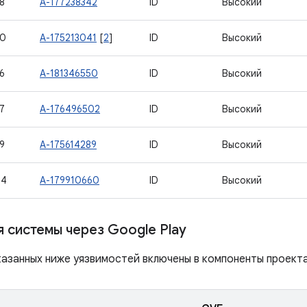
8
A-177238342
ID
Высокий
90
A-175213041
[
2
]
ID
Высокий
6
A-181346550
ID
Высокий
7
A-176496502
ID
Высокий
9
A-175614289
ID
Высокий
04
A-179910660
ID
Высокий
 системы через Google Play
азанных ниже уязвимостей включены в компоненты проекта 