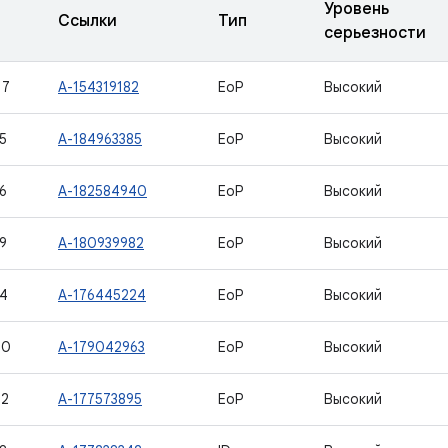
Уровень
Ссылки
Тип
серьезности
17
A-154319182
EoP
Высокий
5
A-184963385
EoP
Высокий
6
A-182584940
EoP
Высокий
9
A-180939982
EoP
Высокий
4
A-176445224
EoP
Высокий
00
A-179042963
EoP
Высокий
02
A-177573895
EoP
Высокий