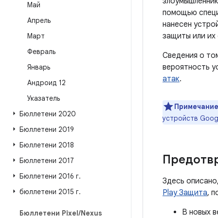
злоумышленник
Май
помощью специ
Апрель
нанесен устро
защиты или их
Март
Февраль
Сведения о то
вероятность у
Январь
атак
.
Андроид 12
Указатель
Примечание
Бюллетени 2020
устройств Goog
Бюллетени 2019
Бюллетени 2018
Предотв
Бюллетени 2017
Бюллетени 2016 г
.
Здесь описано
бюллетени 2015 г
.
Play Защита
, 
В новых в
Бюллетени Pixel
/
Nexus