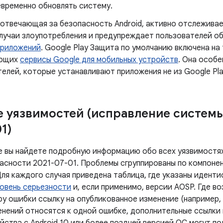
евременно обновлять систему.
 отвечающая за безопасность Android, активно отслежив
лучаи злоупотребления и предупреждает пользователей о
приложений
. Google Play Защита по умолчанию включена на
ующих
сервисы Google для мобильных устройств
. Она особе
елей, которые устанавливают приложения не из Google Pla
 уязвимостей (исправление систем
1)
е вы найдете подробную информацию обо всех уязвимостях
асности 2021-07-01. Проблемы сгруппированы по компонен
Для каждого случая приведена таблица, где указаны идент
овень серьезности
и, если применимо, версии AOSP. Где в
у ошибки ссылку на опубликованное изменение (например, 
енений относятся к одной ошибке, дополнительные ссылки