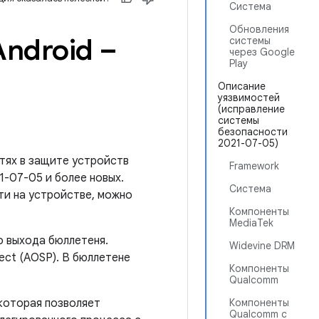
Система
Обновления
ndroid –
системы
через Google
Play
Описание
уязвимостей
(исправление
системы
безопасности
2021-07-05)
тях в защите устройств
Framework
1-07-05 и более новых.
Система
ти на устройстве, можно
Компоненты
MediaTek
о выхода бюллетеня.
Widevine DRM
ect (AOSP). В бюллетене
Компоненты
Qualcomm
 которая позволяет
Компоненты
Qualcomm с