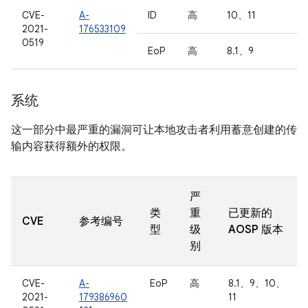
CVE-
A-
ID
高
10、11
2021-
176533109
0519
EoP
高
8.1、9
系统
这一部分中最严重的漏洞可让本地攻击者利用蓄意创建的传
输内容获得额外的权限。
严
类
重
已更新的
CVE
参考编号
型
级
AOSP 版本
别
CVE-
A-
EoP
高
8.1、9、10、
2021-
179386960
11