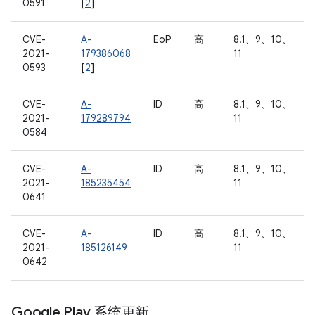
0591
[
2
]
CVE-
A-
EoP
高
8.1、9、10、
2021-
179386068
11
0593
[
2
]
CVE-
A-
ID
高
8.1、9、10、
2021-
179289794
11
0584
CVE-
A-
ID
高
8.1、9、10、
2021-
185235454
11
0641
CVE-
A-
ID
高
8.1、9、10、
2021-
185126149
11
0642
Google Play 系统更新