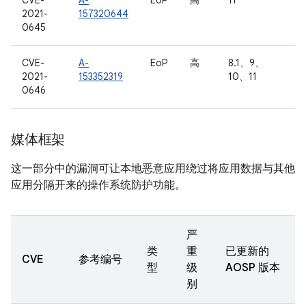
CVE-
A-
EoP
高
11
2021-
157320644
0645
CVE-
A-
EoP
高
8.1、9、
2021-
153352319
10、11
0646
媒体框架
这一部分中的漏洞可让本地恶意应用绕过将应用数据与其他
应用分隔开来的操作系统防护功能。
严
类
重
已更新的
CVE
参考编号
型
级
AOSP 版本
别