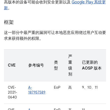
高版本的设备可能会收到安全更新以及
Google Play 系统更
新
。
框架
这一部分中最严重的漏洞可让本地恶意应用绕过用户互动要
求来获得额外的权限。
严
类
重
已更新的
CVE
参考编号
型
级
AOSP 版本
别
CVE-
A-
EoP
高
9、10、11
2021-
187957589
0640