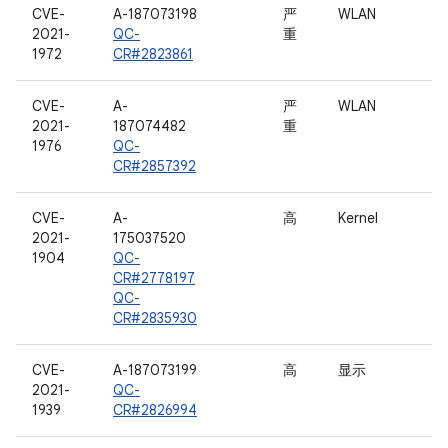
CVE-
A-187073198
严
WLAN
2021-
QC-
重
1972
CR#2823861
CVE-
A-
严
WLAN
2021-
187074482
重
1976
QC-
CR#2857392
CVE-
A-
高
Kernel
2021-
175037520
1904
QC-
CR#2778197
QC-
CR#2835930
CVE-
A-187073199
高
显示
2021-
QC-
1939
CR#2826994