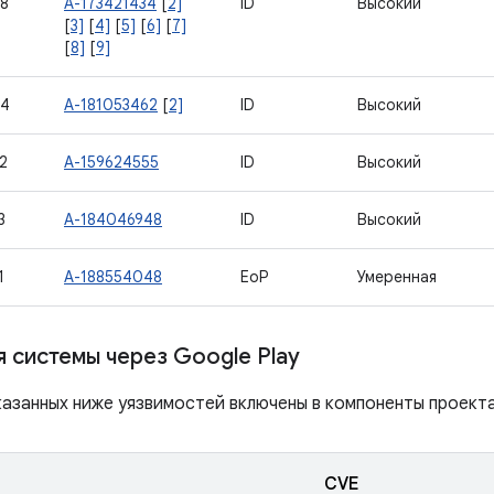
8
A-173421434
[
2]
ID
Высокий
[
3]
[
4]
[
5]
[
6]
[
7]
[
8]
[
9]
44
A-181053462
[
2]
ID
Высокий
2
A-159624555
ID
Высокий
3
A-184046948
ID
Высокий
1
A-188554048
EoP
Умеренная
 системы через Google Play
азанных ниже уязвимостей включены в компоненты проекта 
CVE