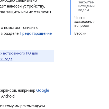
 помощью специально
закрытым
дет нанесен устройству,
исходным
кодом
тва защиты или их отключит
Часто
задаваемые
вопросы
та помогают снизить
 в разделе
Предотвращение
Версии
х встроенного ПО для
21 года
.
сервисов, например
Google
Android.
 поэтому мы рекомендуем