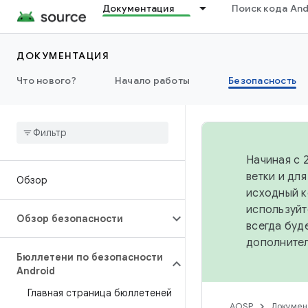
Документация
Поиск кода And
ДОКУМЕНТАЦИЯ
Что нового?
Начало работы
Безопасность
Начиная с 
ветки и дл
Обзор
исходный к
используйт
Обзор безопасности
всегда буд
дополните
Бюллетени по безопасности
Android
Главная страница бюллетеней
AOSP
Докумен