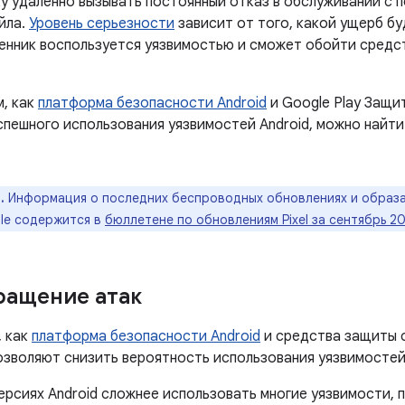
у удаленно вызывать постоянный отказ в обслуживании с
йла.
Уровень серьезности
зависит от того, какой ущерб бу
енник воспользуется уязвимостью и сможет обойти средс
м, как
платформа безопасности Android
и Google Play Защи
спешного использования уязвимостей Android, можно найти
.
Информация о последних беспроводных обновлениях и образа
le содержится в
бюллетене по обновлениям Pixel за сентябрь 20
ращение атак
, как
платформа безопасности Android
и средства защиты 
позволяют снизить вероятность использования уязвимостей 
ерсиях Android сложнее использовать многие уязвимости,