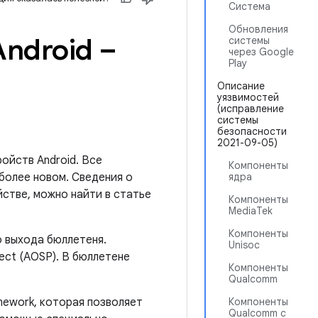
Система
Обновления
ndroid –
системы
через Google
Play
Описание
уязвимостей
(исправление
системы
безопасности
2021-09-05)
ойств Android. Все
Компоненты
более новом. Сведения о
ядра
йстве, можно найти в статье
Компоненты
MediaTek
Компоненты
о выхода бюллетеня.
Unisoc
ect (AOSP). В бюллетене
Компоненты
Qualcomm
mework, которая позволяет
Компоненты
Qualcomm с