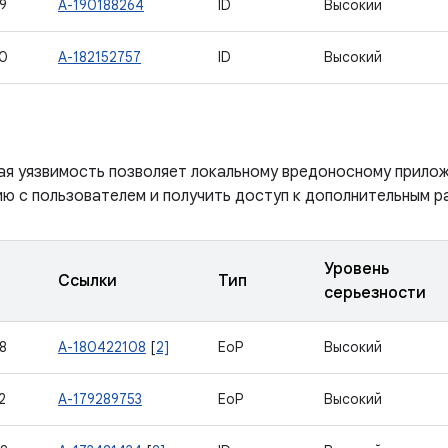
9
A-190188264
ID
Высокий
0
A-182152757
ID
Высокий
ая уязвимость позволяет локальному вредоносному прило
ю с пользователем и получить доступ к дополнительным р
Уровень
Ссылки
Тип
серьезности
8
A-180422108
[
2]
EoP
Высокий
2
A-179289753
EoP
Высокий