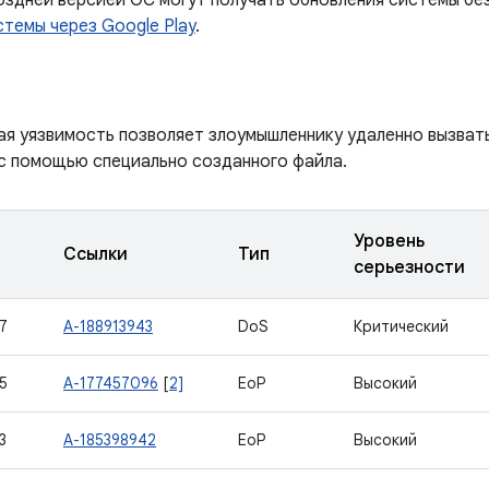
поздней версией ОС могут получать обновления системы бе
темы через Google Play
.
ая уязвимость позволяет злоумышленнику удаленно вызвать
с помощью специально созданного файла.
Уровень
Ссылки
Тип
серьезности
7
A-188913943
DoS
Критический
5
A-177457096
[
2]
EoP
Высокий
3
A-185398942
EoP
Высокий