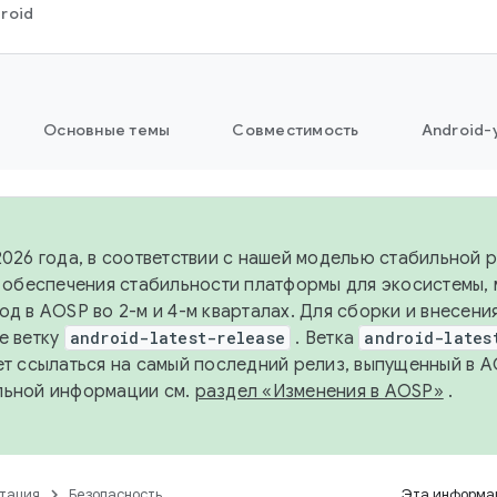
roid
Основные темы
Совместимость
Android-
2026 года, в соответствии с нашей моделью стабильной
я обеспечения стабильности платформы для экосистемы,
од в AOSP во 2-м и 4-м кварталах. Для сборки и внесени
е ветку
android-latest-release
. Ветка
android-lates
ет ссылаться на самый последний релиз, выпущенный в A
льной информации см.
раздел «Изменения в AOSP»
.
тация
Безопасность
Эта информац