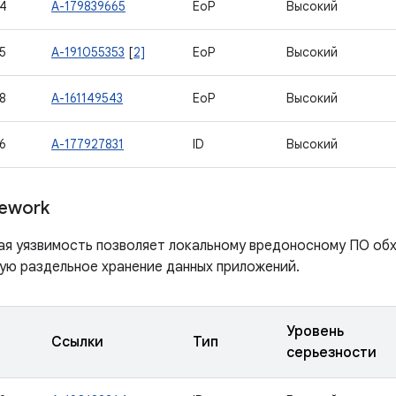
4
A-179839665
EoP
Высокий
5
A-191055353
[
2]
EoP
Высокий
8
A-161149543
EoP
Высокий
6
A-177927831
ID
Высокий
ework
ая уязвимость позволяет локальному вредоносному ПО об
ю раздельное хранение данных приложений.
Уровень
Ссылки
Тип
серьезности