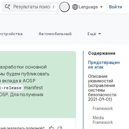
/
Войти
устройства
Автомобильный
Ещё
Содержание
Предотвращен
 разработки основной
ие атак
 мы будем публиковать
Описание
я вклада в AOSP
уязвимостей
(исправление
t-release
manifest
системы
OSP. Для получения
безопасности
2021-09-01)
Framework
Media
Framework
ия оказалась полезной?