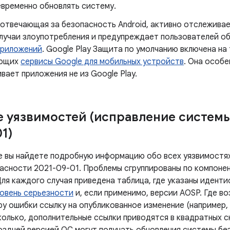
евременно обновлять систему.
 отвечающая за безопасность Android, активно отслежив
лучаи злоупотребления и предупреждает пользователей о
приложений
. Google Play Защита по умолчанию включена на
ующих
сервисы Google для мобильных устройств
. Она особе
вает приложения не из Google Play.
 уязвимостей (исправление систем
1)
е вы найдете подробную информацию обо всех уязвимостях
асности 2021-09-01. Проблемы сгруппированы по компонен
Для каждого случая приведена таблица, где указаны идент
овень серьезности
и, если применимо, версии AOSP. Где в
у ошибки ссылку на опубликованное изменение (например, 
олько, дополнительные ссылки приводятся в квадратных ск