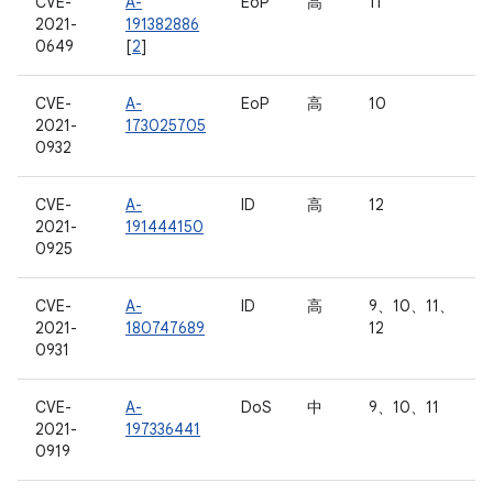
CVE-
A-
EoP
高
11
2021-
191382886
0649
[
2
]
CVE-
A-
EoP
高
10
2021-
173025705
0932
CVE-
A-
ID
高
12
2021-
191444150
0925
CVE-
A-
ID
高
9、10、11、
2021-
180747689
12
0931
CVE-
A-
DoS
中
9、10、11
2021-
197336441
0919