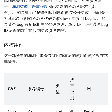
体问题会在以下表格中说明，包括 CVE ID、相关参考编
号、
漏洞类型
、
严重程度
和已更新的 AOSP 版本（若
有）。 如果曾为了解决相应问题而做过公开更改，我们会
将其记录（例如 AOSP 代码更改列表）链接到 bug ID。 如
果某个 bug 有多条相关的代码更改记录，我们还会通过 bug
ID 后面的数字链接到更多参考内容。
内核组件
这一部分中的漏洞可能会导致因释放后的使用而使特权在本
地提升。
严
类
重
CVE
参考编号
组件
型
级
别
CVE-
A-
EoP
高
Kernel