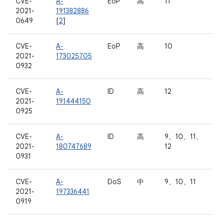
CVE-
A-
EoP
高
11
2021-
191382886
0649
[
2
]
CVE-
A-
EoP
高
10
2021-
173025705
0932
CVE-
A-
ID
高
12
2021-
191444150
0925
CVE-
A-
ID
高
9、10、11、
2021-
180747689
12
0931
CVE-
A-
DoS
中
9、10、11
2021-
197336441
0919