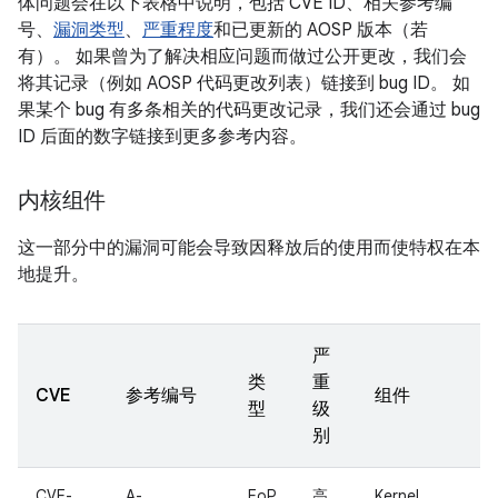
体问题会在以下表格中说明，包括 CVE ID、相关参考编
号、
漏洞类型
、
严重程度
和已更新的 AOSP 版本（若
有）。 如果曾为了解决相应问题而做过公开更改，我们会
将其记录（例如 AOSP 代码更改列表）链接到 bug ID。 如
果某个 bug 有多条相关的代码更改记录，我们还会通过 bug
ID 后面的数字链接到更多参考内容。
内核组件
这一部分中的漏洞可能会导致因释放后的使用而使特权在本
地提升。
严
类
重
CVE
参考编号
组件
型
级
别
CVE-
A-
EoP
高
Kernel