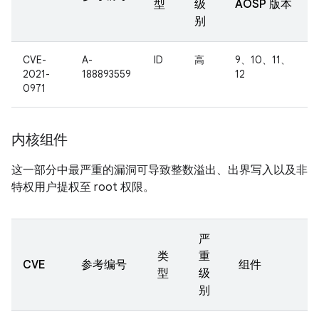
型
级
AOSP 版本
别
CVE-
A-
ID
高
9、10、11、
2021-
188893559
12
0971
内核组件
这一部分中最严重的漏洞可导致整数溢出、出界写入以及非
特权用户提权至 root 权限。
严
类
重
CVE
参考编号
组件
型
级
别