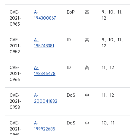
CVE-
A-
EoP
高
9、10、11、
2021-
194300867
12
0965
CVE-
A-
ID
高
9、10、11、
2021-
195748381
12
0952
CVE-
A-
ID
高
11、12
2021-
198346478
0966
CVE-
A-
DoS
中
11、12
2021-
200041882
0958
CVE-
A-
DoS
中
10、11
2021-
199922685