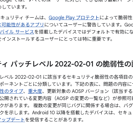
oogle では、すべてのユーザーに対し、できる限り最新バージョン
めしています。
d セキュリティ チームは、
Google Play プロテクト
によって脆弱性
な可能性があるアプリ
についてユーザーに警告しています。Googl
 モバイル サービス
を搭載したデバイスではデフォルトで有効になってお
をインストールするユーザーにとっては特に重要です。
 パッチレベル 2022-02-01 の脆弱性
ベル 2022-02-01 に該当するセキュリティ脆弱性の各項
ポーネントごとに分類しています。下記の表に、問題の内容につい
性のタイプ
、
重大度
、更新対象の AOSP バージョン（該当す
公開されている変更内容（AOSP の変更の一覧など）が参照可能
クがあります。 複数の変更が同じバグに関係する場合は、バグ 
を示します。Android 10 以降を搭載したデバイスは、セキ
 アップデート
を受信することがあります。