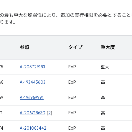
の最も重大な脆弱性により、追加の実行権限を必要とすること
ります。
参照
タイプ
重大度
75
A-205729183
EoP
重大
68
A-193445603
EoP
高
69
A-196969991
EoP
高
71
A-206718630
[
2
]
EoP
高
74
A-201083442
EoP
高