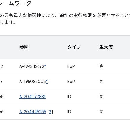
レームワーク
の最も重大な脆弱性により、追加の実行権限を必要とすること
ります。
参照
タイプ
重大度
12
A-194342672
*
EoP
高
13
A-196085005
*
EoP
高
65
A-204077881
ID
高
66
A-204445255
[
2
]
ID
高