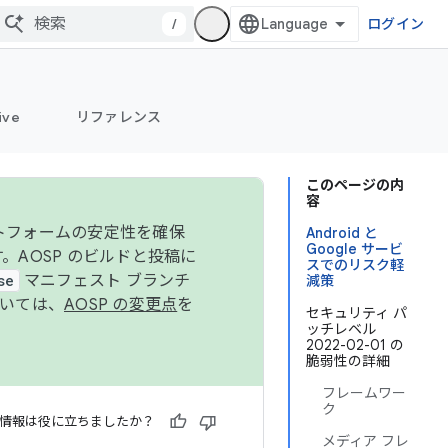
/
ログイン
ive
リファレンス
このページの内
容
ットフォームの安定性を確保
Android と
Google サービ
す。AOSP のビルドと投稿に
スでのリスク軽
se
マニフェスト ブランチ
減策
ついては、
AOSP の変更点
を
セキュリティ パ
ッチレベル
2022-02-01 の
脆弱性の詳細
フレームワー
ク
情報は役に立ちましたか？
メディア フレ