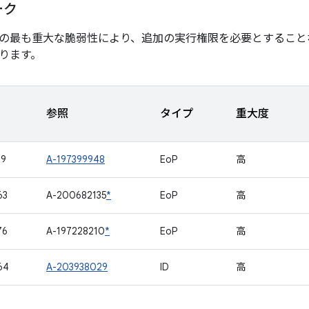
ーク
の最も重大な脆弱性により、追加の実行権限を必要とすること
ります。
参照
タイプ
重大度
19
A-197399948
EoP
高
63
A-200682135
*
EoP
高
76
A-197228210
*
EoP
高
64
A-203938029
ID
高