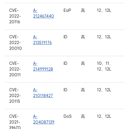
CVE-
A-
EoP
高
12、12L
2022-
212467440
20116
CVE-
A-
ID
高
12、12L
2022-
213519176
20010
CVE-
A-
ID
高
10、11、
2022-
214999128
12、12L
20011
CVE-
A-
ID
高
12、12L
2022-
210118427
20115
CVE-
A-
DoS
高
12、12L
2021-
204087139
39670