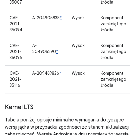
35087
źródła
CVE-
A-204905838
*
Wysoki
Komponent
2021-
zamkniętego
35094
źródła
CVE-
A-
Wysoki
Komponent
2021-
204905290
*
zamkniętego
35096
źródła
CVE-
A-209469826
*
Wysoki
Komponent
2021-
zamkniętego
35116
źródła
Kernel LTS
Tabela poniżej opisuje minimalne wymagania dotyczące
wersji jądra w przypadku zgodności ze stanem aktualizacji
zabezpieczeń. Wersja Androida w dniu premiery to wersja