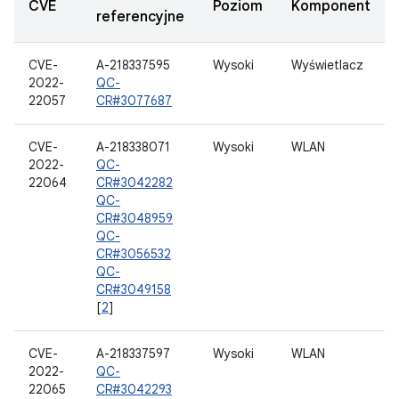
CVE
Poziom
Komponent
referencyjne
CVE-
A-218337595
Wysoki
Wyświetlacz
2022-
QC-
22057
CR#3077687
CVE-
A-218338071
Wysoki
WLAN
2022-
QC-
22064
CR#3042282
QC-
CR#3048959
QC-
CR#3056532
QC-
CR#3049158
[
2
]
CVE-
A-218337597
Wysoki
WLAN
2022-
QC-
22065
CR#3042293