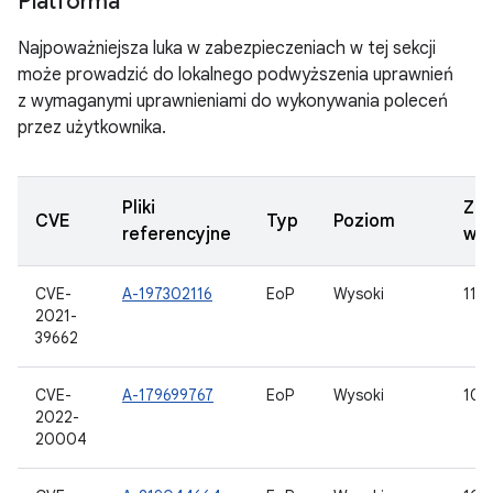
Platforma
Najpoważniejsza luka w zabezpieczeniach w tej sekcji
może prowadzić do lokalnego podwyższenia uprawnień
z wymaganymi uprawnieniami do wykonywania poleceń
przez użytkownika.
Pliki
Zak
CVE
Typ
Poziom
referencyjne
wer
CVE-
A-197302116
EoP
Wysoki
11, 
2021-
39662
CVE-
A-179699767
EoP
Wysoki
10, 
2022-
20004