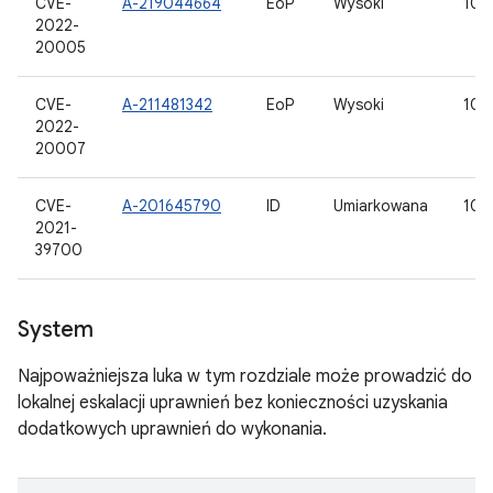
CVE-
A-219044664
EoP
Wysoki
10, 
2022-
20005
CVE-
A-211481342
EoP
Wysoki
10, 
2022-
20007
CVE-
A-201645790
ID
Umiarkowana
10, 
2021-
39700
System
Najpoważniejsza luka w tym rozdziale może prowadzić do
lokalnej eskalacji uprawnień bez konieczności uzyskania
dodatkowych uprawnień do wykonania.