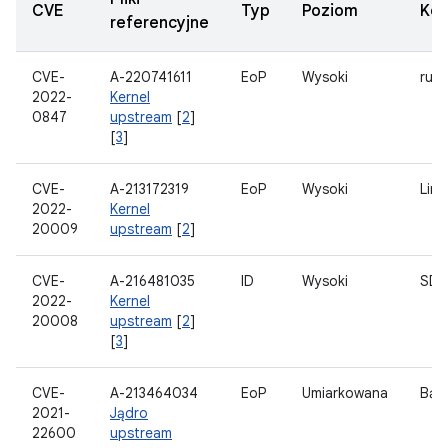
CVE
Typ
Poziom
Ko
referencyjne
CVE-
A-220741611
EoP
Wysoki
rury
2022-
Kernel
0847
upstream
[
2
]
[
3
]
CVE-
A-213172319
EoP
Wysoki
Linu
2022-
Kernel
20009
upstream
[
2
]
CVE-
A-216481035
ID
Wysoki
SD 
2022-
Kernel
20008
upstream
[
2
]
[
3
]
CVE-
A-213464034
EoP
Umiarkowana
Bąbe
2021-
Jądro
22600
upstream