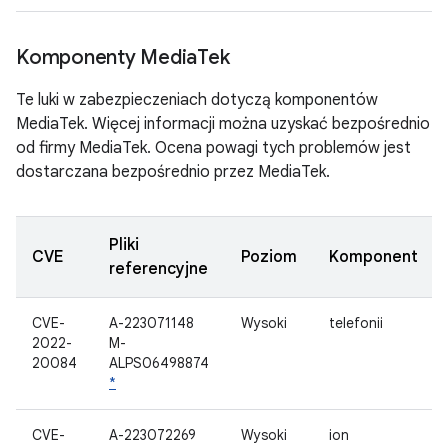
Komponenty Media
Tek
Te luki w zabezpieczeniach dotyczą komponentów
MediaTek. Więcej informacji można uzyskać bezpośrednio
od firmy MediaTek. Ocena powagi tych problemów jest
dostarczana bezpośrednio przez MediaTek.
Pliki
CVE
Poziom
Komponent
referencyjne
CVE-
A-223071148
Wysoki
telefonii
2022-
M-
20084
ALPS06498874
*
CVE-
A-223072269
Wysoki
ion