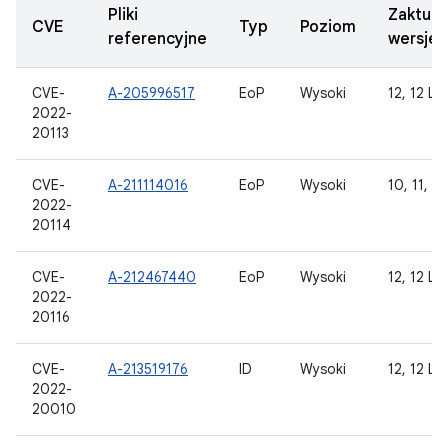
Pliki
Zaktual
CVE
Typ
Poziom
referencyjne
wersje
CVE-
A-205996517
EoP
Wysoki
12, 12 L
2022-
20113
CVE-
A-211114016
EoP
Wysoki
10, 11, 12
2022-
20114
CVE-
A-212467440
EoP
Wysoki
12, 12 L
2022-
20116
CVE-
A-213519176
ID
Wysoki
12, 12 L
2022-
20010