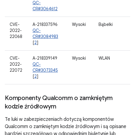
QC-
CR#3064612
CVE-
A-218337596
Wysoki
Bąbelki
2022-
QC-
22068
CR#3084983
[
2
]
CVE-
A-218339149
Wysoki
WLAN
2022-
QC-
22072
CR#3073345
[
2
]
Komponenty Qualcomm o zamkniętym
kodzie źródłowym
Te luki w zabezpieczeniach dotyczą komponentów
Qualcomm o zamkniętym kodzie źródłowym i są opisane
bardziej szczegółowo w odpowiednim biuletynie lub