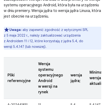
systemu operacyjnego Android, która była na urządzeniu
w dniu premiery. Wersja jądra to wersja jądra Linuxa, która
jest obecnie na urządzeniu.
Uwaga:
aby zapewnić zgodność z wytycznymi SPL
z 5 maja 2022 r., należy zaktualizować urządzenia
z Androidem 11 i 12, które korzystają z jądra 5.4, do
wersji 5.4.147 (lub nowszej).
Wersja
systemu
Minimal
Pliki
operacyjnego
wersja
wersja
referencyjne
Android
jądra;
aktualiza
w wersji na
rynek
A-202441831
11
5.4
5.4.147