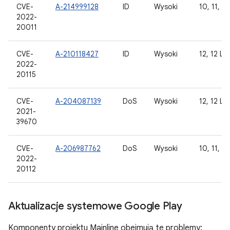
CVE-
A-214999128
ID
Wysoki
10, 11, 12
2022-
20011
CVE-
A-210118427
ID
Wysoki
12, 12 L
2022-
20115
CVE-
A-204087139
DoS
Wysoki
12, 12 L
2021-
39670
CVE-
A-206987762
DoS
Wysoki
10, 11, 12
2022-
20112
Aktualizacje systemowe Google Play
Komponenty projektu Mainline obejmują te problemy: