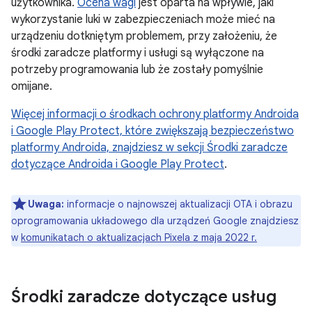
użytkownika.
Ocena wagi
jest oparta na wpływie, jaki
wykorzystanie luki w zabezpieczeniach może mieć na
urządzeniu dotkniętym problemem, przy założeniu, że
środki zaradcze platformy i usługi są wyłączone na
potrzeby programowania lub że zostały pomyślnie
omijane.
Więcej informacji o
środkach ochrony platformy Androida
i Google Play Protect, które zwiększają bezpieczeństwo
platformy Androida, znajdziesz w sekcji Środki zaradcze
dotyczące Androida i Google Play Protect
.
Uwaga:
informacje o najnowszej aktualizacji OTA i obrazu
oprogramowania układowego dla urządzeń Google znajdziesz
w
komunikatach o aktualizacjach Pixela z maja 2022 r.
Środki zaradcze dotyczące usług