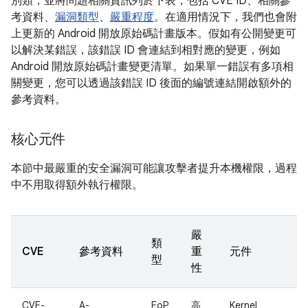
別類，並將問題相關資訊列於下表，包括 CVE ID、相關參
考資料、
漏洞類型
、
嚴重程度
。在適用情況下，我們也會附
上更新的 Android 開放原始碼計畫版本。假如有公開變更可
以解決某錯誤，該錯誤 ID 會連結到相對應的變更，例如
Android 開放原始碼計畫變更清單。如果單一錯誤有多項相
關變更，您可以透過該錯誤 ID 後面的編號連結開啟額外的
參考資料。
核心元件
本節中最嚴重的安全漏洞可能讓攻擊者提升本機權限，過程
中不用取得額外執行權限。
嚴
類
CVE
參考資料
重
元件
型
性
CVE-
A-
EoP
高
Kernel