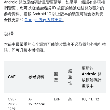
Android 開放原始碼計畫變更清單。如果單一錯誤有多項相
關變更，您可以透過該錯誤 ID 後面的編號連結開啟額外的
參考資料。搭載 Android 10 以上版本的裝置可能會收到安
全性更新和
Google Play 系統更新
。
架構
本節中最嚴重的安全漏洞可能讓攻擊者不必取得額外執行權
限，即可升級本機權限。
更新的
嚴
類
Android 開
CVE
參考資料
重
型
放原始碼計
性
畫版本
CVE-
A-
EoP
高
10、11、12
2021-
157929241
39691