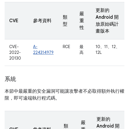
更新的
嚴
類
Android 開
CVE
參考資料
重
型
放原始碼計
性
畫版本
CVE-
A-
RCE
最
10、11、12、
2022-
224314979
高
12L
20130
系統
本節中最嚴重的安全漏洞可能讓攻擊者不必取得額外執行權
限，即可遠端執行程式碼。
更新的
嚴
類
Android 開