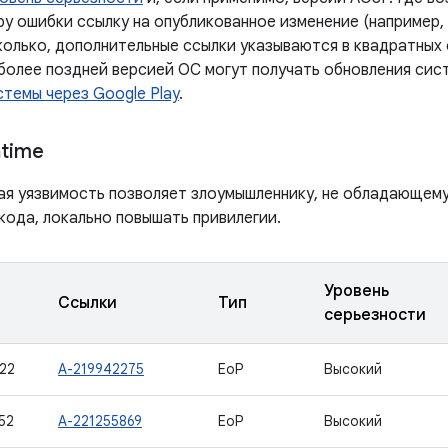
у ошибки ссылку на опубликованное изменение (например, 
колько, дополнительные ссылки указываются в квадратных 
 более поздней версией ОС могут получать обновления сис
темы через Google Play
.
ntime
ая уязвимость позволяет злоумышленнику, не обладающем
кода, локально повышать привилегии.
Уровень
Ссылки
Тип
серьезности
22
A-219942275
EoP
Высокий
52
A-221255869
EoP
Высокий