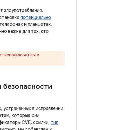
т злоупотребления,
установке
потенциально
 телефонах и планшетах,
нно важна для тех, кто
т использоваться в
ы безопасности
, устраненных в исправлении
нтам, которые они
ификаторы CVE, ссылки,
тип
озможно, мы добавляем к