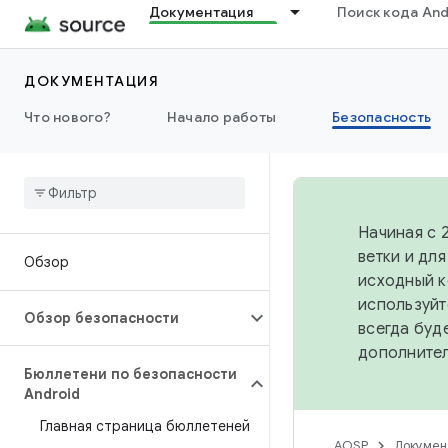
Документация
Поиск кода And
ДОКУМЕНТАЦИЯ
Что нового?
Начало работы
Безопасность
Начиная с 
ветки и дл
Обзор
исходный к
используйт
Обзор безопасности
всегда буд
дополните
Бюллетени по безопасности
Android
Главная страница бюллетеней
AOSP
Докумен