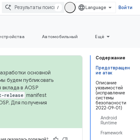
/
Войти
устройства
Автомобильный
Ещё
Содержание
Предотвращен
 разработки основной
ие атак
 мы будем публиковать
Описание
я вклада в AOSP
уязвимостей
(исправление
t-release
manifest
системы
OSP. Для получения
безопасности
2022-09-01)
Android
Runtime
Framework
ия оказалась полезной?