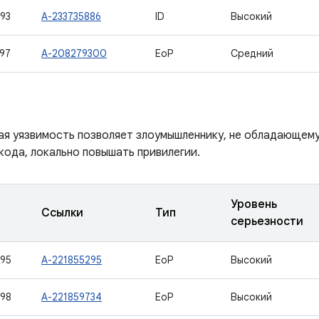
93
A-233735886
ID
Высокий
97
A-208279300
EoP
Средний
ая уязвимость позволяет злоумышленнику, не обладающем
кода, локально повышать привилегии.
Уровень
Ссылки
Тип
серьезности
95
A-221855295
EoP
Высокий
98
A-221859734
EoP
Высокий