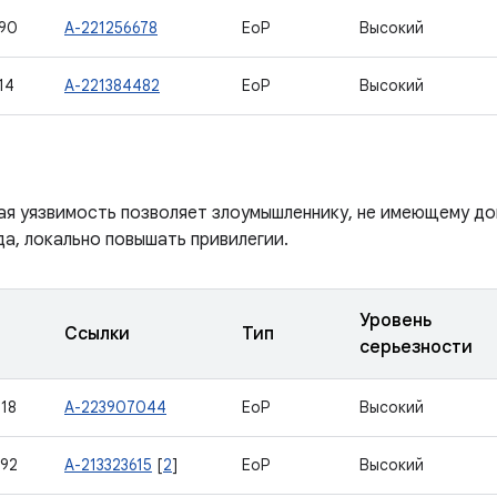
90
A-221256678
EoP
Высокий
14
A-221384482
EoP
Высокий
ая уязвимость позволяет злоумышленнику, не имеющему до
а, локально повышать привилегии.
Уровень
Ссылки
Тип
серьезности
18
A-223907044
EoP
Высокий
92
A-213323615
[
2
]
EoP
Высокий