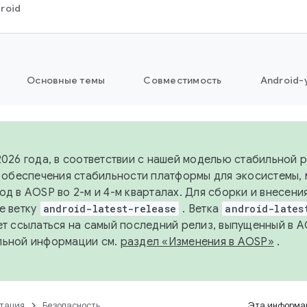
roid
Основные темы
Совместимость
Android-
2026 года, в соответствии с нашей моделью стабильной
я обеспечения стабильности платформы для экосистемы,
од в AOSP во 2-м и 4-м кварталах. Для сборки и внесени
е ветку
android-latest-release
. Ветка
android-lates
ет ссылаться на самый последний релиз, выпущенный в A
льной информации см.
раздел «Изменения в AOSP»
.
тация
Безопасность
Эта информац