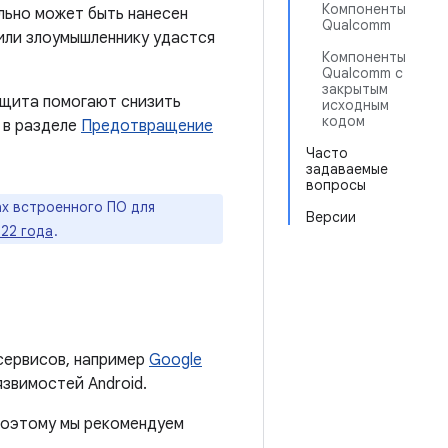
Компоненты
льно может быть нанесен
Qualcomm
 или злоумышленнику удастся
Компоненты
Qualcomm с
закрытым
ащита помогают снизить
исходным
кодом
 в разделе
Предотвращение
Часто
задаваемые
вопросы
х встроенного ПО для
Версии
022 года
.
сервисов, например
Google
язвимостей Android.
 поэтому мы рекомендуем