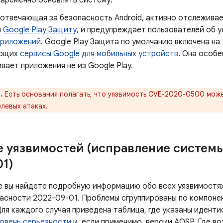
евременно обновлять систему.
 отвечающая за безопасность Android, активно отслеживае
я
Google Play Защиту
, и предупреждает пользователей об 
приложений
. Google Play Защита по умолчанию включена на
ующих
сервисы Google для мобильных устройств
. Она особе
вает приложения не из Google Play.
.
Есть основания полагать, что уязвимость CVE-2020-0500 може
левых атаках.
 уязвимостей (исправление систем
01)
е вы найдете подробную информацию обо всех уязвимостях
асности 2022-09-01. Проблемы сгруппированы по компоне
Для каждого случая приведена таблица, где указаны идент
овень серьезности
и, если применимо, версии AOSP. Где в